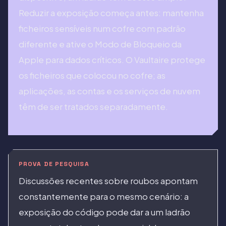
Reduzir a exposição começa antes: mantenha
ficheiros sensíveis num cofre com padrão
diferente e ative o Modo de Bloqueio da
Apple para dados críticos. O Vaultaire protege
os ficheiros que colocou no cofre; as
aplicações, as contas e os serviços de nuvem
têm de ser tratados separadamente.
PROVA DE PESQUISA
Discussões recentes sobre roubos apontam
constantemente para o mesmo cenário: a
exposição do código pode dar a um ladrão