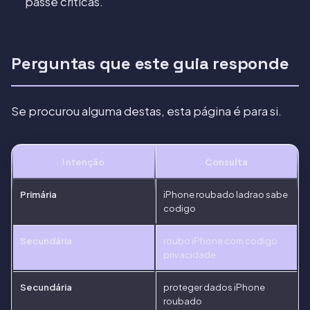
passe críticas.
Perguntas que este guia responde
Se procurou alguma destas, esta página é para si.
Intenção
Consulta
Primária
iPhone roubado ladrao sabe
codigo
Secundária
roubo iPhone com codigo
privacidade
Secundária
proteger dados iPhone
roubado