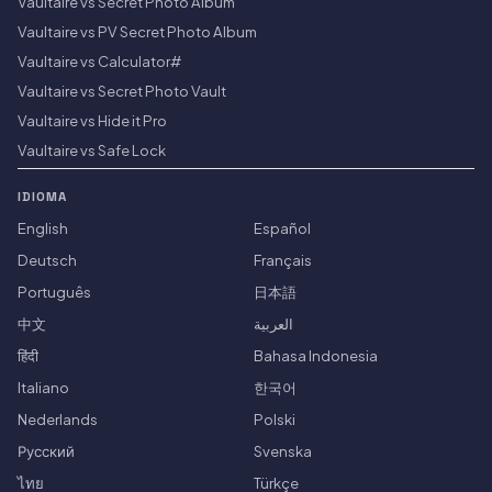
Vaultaire vs Secret Photo Album
Vaultaire vs PV Secret Photo Album
Vaultaire vs Calculator#
Vaultaire vs Secret Photo Vault
Vaultaire vs Hide it Pro
Vaultaire vs Safe Lock
IDIOMA
English
Español
Deutsch
Français
Português
日本語
中文
العربية
हिंदी
Bahasa Indonesia
Italiano
한국어
Nederlands
Polski
Русский
Svenska
ไทย
Türkçe