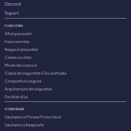
Discord
Suport
FUNCIONS
Xifrat per patró
Frase secreta
Negació plausible
Caixes ocultes
Mode de coacció
Còpia de seguretat iCloud xifrada
Compartició segura
Arquitectura de seguretat
Facilitat d'ús
COMPARAR
Vaultaire vs Private Photo Vault
Vaultaire vs Keepsafe