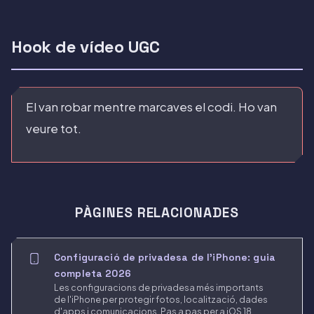
Hook de vídeo UGC
El van robar mentre marcaves el codi. Ho van
veure tot.
PÀGINES RELACIONADES
Configuració de privadesa de l'iPhone: guia
completa 2026
Les configuracions de privadesa més importants
de l'iPhone per protegir fotos, localització, dades
d'apps i comunicacions. Pas a pas per a iOS 18.