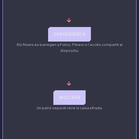
→
CONSEQÜÈNCIA
Els fitxers es barregen a Fotos, Fitxers o l'accés compartit al
dispositiu.
→
VAULTAIRE
Un patró separat obre la caixa xifrada.