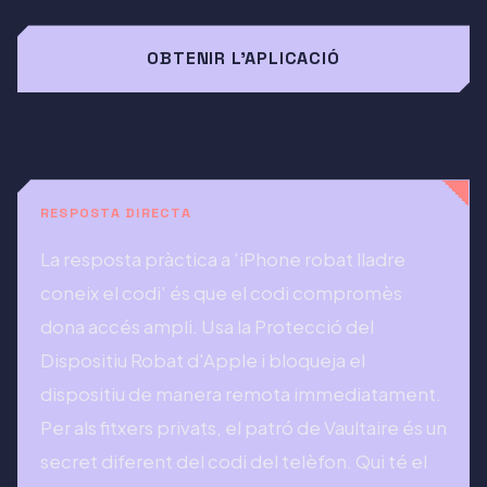
OBTENIR L'APLICACIÓ
RESPOSTA DIRECTA
La resposta pràctica a 'iPhone robat lladre
coneix el codi' és que el codi compromès
dona accés ampli. Usa la Protecció del
Dispositiu Robat d'Apple i bloqueja el
dispositiu de manera remota immediatament.
Per als fitxers privats, el patró de Vaultaire és un
secret diferent del codi del telèfon. Qui té el