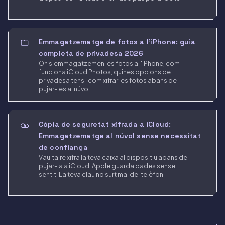
Emmagatzematge de fotos a l'iPhone: guia
completa de privadesa 2026
On s'emmagatzemen les fotos a l'iPhone, com
funciona iCloud Photos, quines opcions de
privadesa tens i com xifrar les fotos abans de
pujar-les al núvol.
Còpia de seguretat xifrada a iCloud:
Emmagatzematge al núvol sense necessitat
de confiança
Vaultaire xifra la teva caixa al dispositiu abans de
pujar-la a iCloud. Apple guarda dades sense
sentit. La teva clau no surt mai del telèfon.