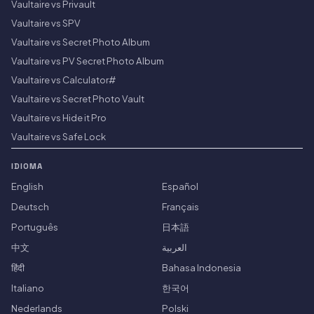
Vaultaire vs Privault
Vaultaire vs SPV
Vaultaire vs Secret Photo Album
Vaultaire vs PV Secret Photo Album
Vaultaire vs Calculator#
Vaultaire vs Secret Photo Vault
Vaultaire vs Hide it Pro
Vaultaire vs Safe Lock
IDIOMA
English
Español
Deutsch
Français
Português
日本語
中文
العربية
हिंदी
Bahasa Indonesia
Italiano
한국어
Nederlands
Polski