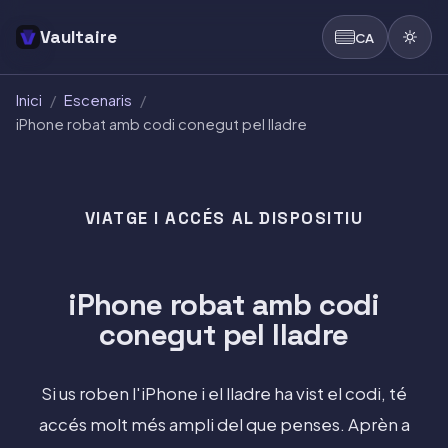
Vaultaire
CA
Inici
/
Escenaris
/
iPhone robat amb codi conegut pel lladre
VIATGE I ACCÉS AL DISPOSITIU
iPhone robat amb codi
conegut pel lladre
Si us roben l'iPhone i el lladre ha vist el codi, té
accés molt més ampli del que penses. Aprèn a