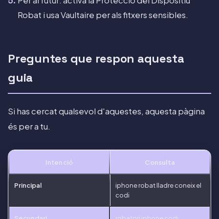
Per al futur: activa la Protecció del Dispositiu
Robat i usa Vaultaire per als fitxers sensibles.
Preguntes que respon aquesta
guia
Si has cercat qualsevol d'aquestes, aquesta pàgina
és per a tu.
Intenció
Consulta
Principal
iphone robat lladre coneix el
codi
Secundari
robatori iphone codi