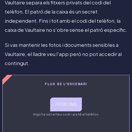
Vaultaire separa els fitxers privats del codi del
telèfon. El patró de la caixa és un secret
independent. Fins i tot amb el codi del telèfon, la
caixa de Vaultaire no s'obre sense el patró específic.
Si vas mantenir les fotos i documents sensibles a
Vaultaire, el lladre veu l'app però no pot accedir al
contingut.
FLUX DE L'ESCENARI
PROBLEMA
Algú ha vist el teu codi i ara té el telèfon.