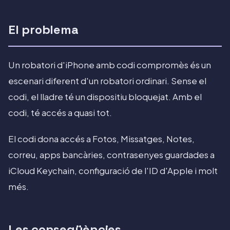
El problema
Un robatori d'iPhone amb codi compromès és un
escenari diferent d'un robatori ordinari. Sense el
codi, el lladre té un dispositiu bloquejat. Amb el
codi, té accés a quasi tot.
El codi dona accés a Fotos, Missatges, Notes,
correu, apps bancàries, contrasenyes guardades a
iCloud Keychain, configuració de l'ID d'Apple i molt
més.
Les conseqüències