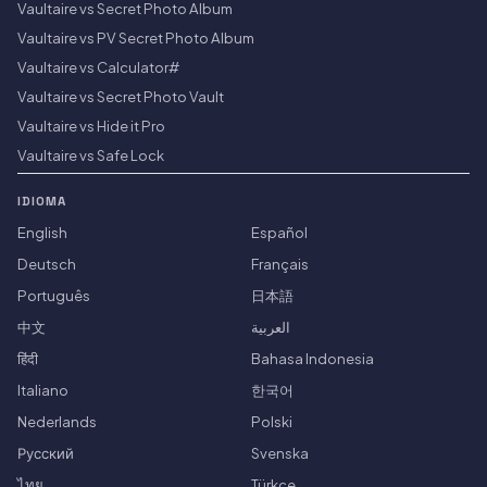
Vaultaire vs Secret Photo Album
Vaultaire vs PV Secret Photo Album
Vaultaire vs Calculator#
Vaultaire vs Secret Photo Vault
Vaultaire vs Hide it Pro
Vaultaire vs Safe Lock
IDIOMA
English
Español
Deutsch
Français
Português
日本語
中文
العربية
हिंदी
Bahasa Indonesia
Italiano
한국어
Nederlands
Polski
Русский
Svenska
ไทย
Türkçe