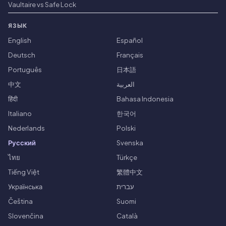
Vaultaire vs Safe Lock
ЯЗЫК
English
Español
Deutsch
Français
Português
日本語
中文
العربية
हिंदी
Bahasa Indonesia
Italiano
한국어
Nederlands
Polski
Русский
Svenska
ไทย
Türkçe
Tiếng Việt
繁體中文
Українська
עברית
Čeština
Suomi
Slovenčina
Català