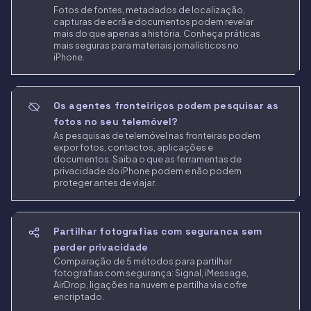
Fotos de fontes, metadados de localização,
capturas de ecrã e documentos podem revelar
mais do que apenas a história. Conheça práticas
mais seguras para materiais jornalísticos no
iPhone.
Os agentes fronteiriços podem pesquisar as
fotos no seu telemóvel?
As pesquisas de telemóvel nas fronteiras podem
expor fotos, contactos, aplicações e
documentos. Saiba o que as ferramentas de
privacidade do iPhone podem e não podem
proteger antes de viajar.
Partilhar fotografias com seguranca sem
perder privacidade
Comparação de 5 métodos para partilhar
fotografias com segurança: Signal, iMessage,
AirDrop, ligações na nuvem e partilha via cofre
encriptado.