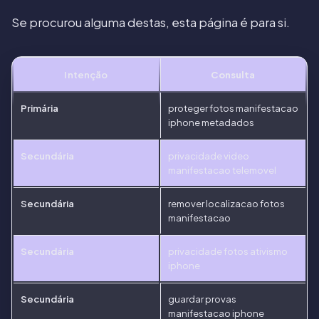
Se procurou alguma destas, esta página é para si.
Intenção
Consulta
Primária
proteger fotos manifestacao
iphone metadados
Secundária
privacidade video
manifestacao telemovel
Secundária
remover localizacao fotos
manifestacao
Secundária
privacidade fotos ativismo
iphone
Secundária
guardar provas
manifestacao iphone