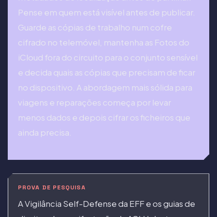
Pense em quem está visível antes de publicar.
Guarde as cópias de trabalho num cofre
cifrado no telemóvel, mantenha as Fotos do
iCloud fora do circuito para o conjunto sensível
e decida quais as cópias que precisam de ficar
no dispositivo. A abordagem mais sólida para
viagens e reparações começa por levar
menos dados e depois cifrar os ficheiros que
ainda precisa.
PROVA DE PESQUISA
A Vigilância Self-Defense da EFF e os guias de