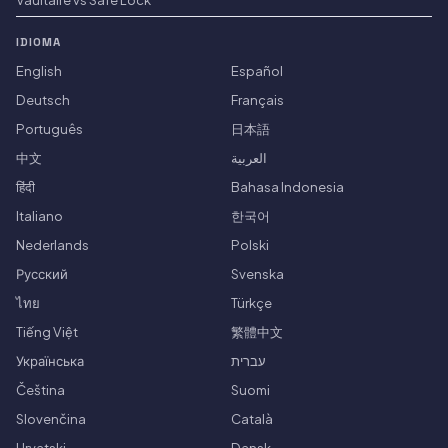
IDIOMA
English
Español
Deutsch
Français
Português
日本語
中文
العربية
हिंदी
Bahasa Indonesia
Italiano
한국어
Nederlands
Polski
Русский
Svenska
ไทย
Türkçe
Tiếng Việt
繁體中文
Українська
עברית
Čeština
Suomi
Slovenčina
Català
Hrvatski
Dansk