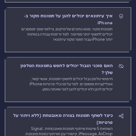
איך עיתונאים יכולים להגן על תמונות מקור ב-
iPhone
תמונות מקור, מטא נתונים של מיקום, צילומי מסך ומסמכים
יכולים לחשוף יותר מסיפור. למד זרימות עבודה בטוחות
יותר iPhone עבור חומר מקור עיתונאי.
האם סוכני הגבול יכולים לחפש בתמונות הטלפון
שלך?
חיפושי טלפון גבול יכולים לחשוף תמונות, אנשי קשר,
אפליקציות ומסמכים. למד על מה כלי פרטיות iPhone
יכולים להגן ולא יכולים להגן לפני שאתה נוסע.
כיצד לשתף תמונות בצורה מאובטחת (ללא ויתור על
פרטיות)
השוואת 5 שיטות שיתוף תמונות מאובטחות: Signal,
iMessage, AirDrop, קישורי ענן ושיתוף כספת מוצפנת.