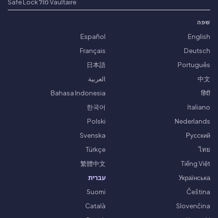
Vaultaire מול Safe Lock
שפה
Español
English
Français
Deutsch
日本語
Português
中文
العربية
Bahasa Indonesia
हिंदी
한국어
Italiano
Polski
Nederlands
Svenska
Русский
Türkçe
ไทย
繁體中文
Tiếng Việt
Українська
עברית
Suomi
Čeština
Català
Slovenčina