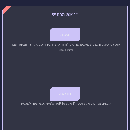
זרימת תרחיש
בעיה
קומץ סרטונים ותמונות ממצעד צריכים לחזור איתך הביתה מבלי לחזור הביתה עבור
מישהו אחר.
→
תוצאה
קבצים נסחפים אל Photos, אל Files או אל גישה משותפת למכשיר.