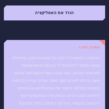
הורד את האפליקציה
תשובה ישירה
התשובה המעשית ל"הגנה על תמונות הפגנה iPhone
מטא-נתונים" היא להפריד קבצים רגישים מגישה
יומיומית לטלפון. הסר מטא-נתוני מיקום לפני שיתוף.
חשוב מי גלוי לפני פרסום. שמור עותקי עבודה בכספת
מוצפנת בטלפון, השאר את iCloud Photos מחוץ
ללולאה לסט הרגיש, והחלט אילו עותקים צריכים
להישאר במכשיר. הזרימה החזקה ביותר לנסיעות