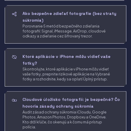
Ako bezpečne zdieľať fotografie (bez straty
súkromia)
Porovnanie 5 metód bezpečného zdieľania
fotografií: Signal, iMessage, AirDrop, cloudové
odkazy a zdieľanie cez šifrovaný trezor.
Ktoré aplikácie v iPhone môžu vidieť vaše
fotky?
Skontrolujte, ktoré aplikácie v iPhone môžu vidieť
vaše fotky, prepnite rizikové aplikácie na Vybrané
fotky a rozhodnite, kedy sa oplatí Úplný prístup.
Cloudové úložisko fotografií: je bezpečné? Čo
hovoria zásady ochrany súkromia
Audit zásad ochrany súkromia iCloudu, Google
Photos, Amazon Photos, Dropboxu a OneDrive.
Kto drží kľúče, čo skenujú a k čomu má prístup
polícia.