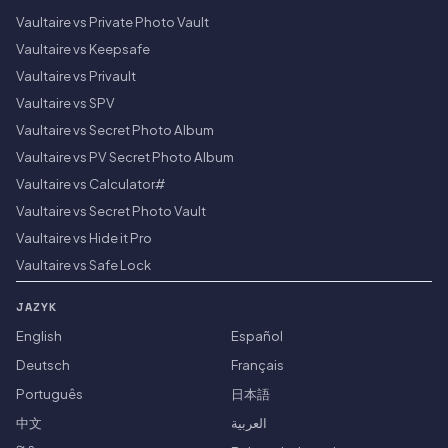
Vaultaire vs Private Photo Vault
Vaultaire vs Keepsafe
Vaultaire vs Privault
Vaultaire vs SPV
Vaultaire vs Secret Photo Album
Vaultaire vs PV Secret Photo Album
Vaultaire vs Calculator#
Vaultaire vs Secret Photo Vault
Vaultaire vs Hide it Pro
Vaultaire vs Safe Lock
JAZYK
English
Español
Deutsch
Français
Português
日本語
中文
العربية