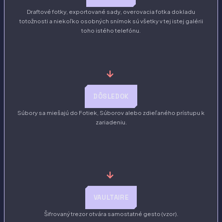
Draftové fotky, exportované sady, overovacia fotka dokladu
totožnosti a niekoľko osobných snímok sú všetky v tej istej galérii
toho istého telefónu.
→
DÔSLEDOK
Súbory sa miešajú do Fotiek, Súborov alebo zdieľaného prístupu k
zariadeniu.
→
VAULTAIRE
Šifrovaný trezor otvára samostatné gesto (vzor).