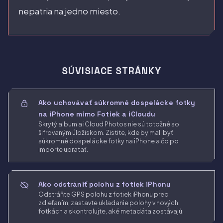
nepatria na jedno miesto.
SÚVISIACE STRÁNKY
Ako uchovávať súkromné dospelácke fotky
na iPhone mimo Fotiek a iCloudu
Skrytý album a iCloud Photos nie sú totožné so
šifrovaným úložiskom. Zistite, kde by mali byť
súkromné dospelácke fotky na iPhone a čo po
importe upratať.
Ako odstrániť polohu z fotiek iPhonu
Odstráňte GPS polohu z fotiek iPhonu pred
zdieľaním, zastavte ukladanie polohy v nových
fotkách a skontrolujte, aké metadáta zostávajú.