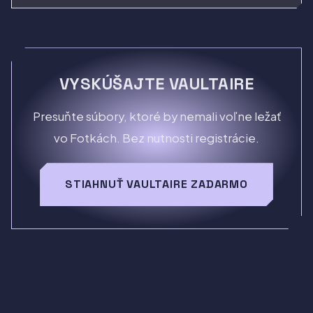
VYSKÚŠAJTE VAULTAIRE
Presuňte súbory, ktoré by nemali voľne ležať
vo Fotkách. Bez nutnosti registrácie.
STIAHNUŤ VAULTAIRE ZADARMO