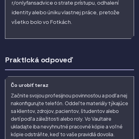
r/onlyfansadvice o strate prístupu, odhalení
identity alebo úniku vlastnej práce, pretože
všetko bolo vo Fotkách.
Praktická odpoveď
Čo urobiť teraz
Začnite svojou profesijnou povinnosťou a podľa nej
nakonfigurujte telefón. Oddeľte materiály týkajúce
sa klientov, zdrojov, pacientov, študentov alebo
detí podľa záležitosti alebo roly. Vo Vaultaire
ukladajte iba nevyhnutné pracovné kópie a voľné
kópie odstráňte, keď to vaše pravidlá dovolia.