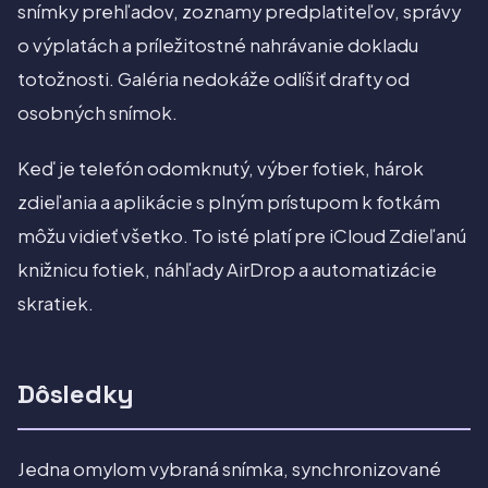
snímky prehľadov, zoznamy predplatiteľov, správy
o výplatách a príležitostné nahrávanie dokladu
totožnosti. Galéria nedokáže odlíšiť drafty od
osobných snímok.
Keď je telefón odomknutý, výber fotiek, hárok
zdieľania a aplikácie s plným prístupom k fotkám
môžu vidieť všetko. To isté platí pre iCloud Zdieľanú
knižnicu fotiek, náhľady AirDrop a automatizácie
skratiek.
Dôsledky
Jedna omylom vybraná snímka, synchronizované