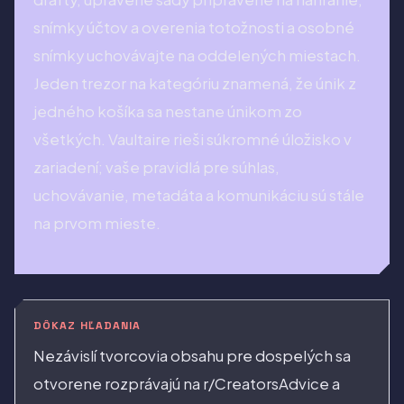
snímky účtov a overenia totožnosti a osobné
snímky uchovávajte na oddelených miestach.
Jeden trezor na kategóriu znamená, že únik z
jedného košíka sa nestane únikom zo
všetkých. Vaultaire rieši súkromné úložisko v
zariadení; vaše pravidlá pre súhlas,
uchovávanie, metadáta a komunikáciu sú stále
na prvom mieste.
DÔKAZ HĽADANIA
Nezávislí tvorcovia obsahu pre dospelých sa
otvorene rozprávajú na r/CreatorsAdvice a