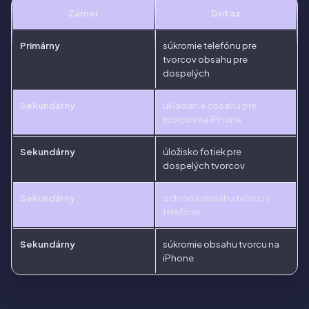
Zámer
Dotaz
Primárny
súkromie telefónu pre
tvorcov obsahu pre
dospelých
Sekundárny
ukladanie obsahu pre
tvorcov na iPhone
Sekundárny
úložisko fotiek pre
dospelých tvorcov
Sekundárny
ochrana obsahu tvorcu v
telefóne
Sekundárny
súkromie obsahu tvorcu na
iPhone