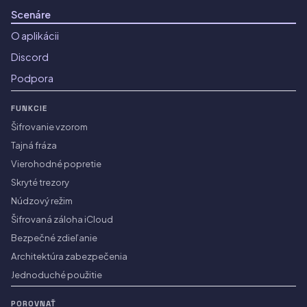
Scenáre
O aplikácii
Discord
Podpora
FUNKCIE
Šifrovanie vzorom
Tajná fráza
Vierohodné popretie
Skryté trezory
Núdzový režim
Šifrovaná záloha iCloud
Bezpečné zdieľanie
Architektúra zabezpečenia
Jednoduché použitie
POROVNAŤ