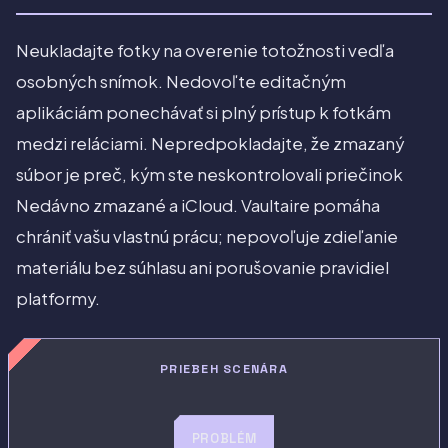
Neukladajte fotky na overenie totožnosti vedľa
osobných snímok. Nedovoľte editačným
aplikáciám ponechávať si plný prístup k fotkám
medzi reláciami. Nepredpokladajte, že zmazaný
súbor je preč, kým ste neskontrolovali priečinok
Nedávno zmazané a iCloud. Vaultaire pomáha
chrániť vašu vlastnú prácu; nepovoľuje zdieľanie
materiálu bez súhlasu ani porušovanie pravidiel
platformy.
PRIEBEH SCENÁRA
PROBLÉM