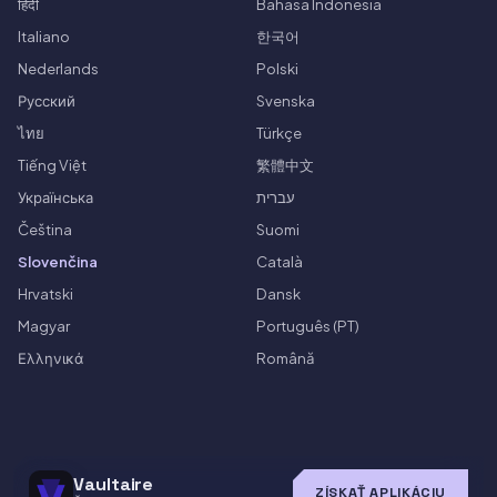
हिंदी
Bahasa Indonesia
Italiano
한국어
Nederlands
Polski
Русский
Svenska
ไทย
Türkçe
Tiếng Việt
繁體中文
Українська
עברית
Čeština
Suomi
Slovenčina
Català
Hrvatski
Dansk
Magyar
Português (PT)
Ελληνικά
Română
Vaultaire
ZÍSKAŤ APLIKÁCIU