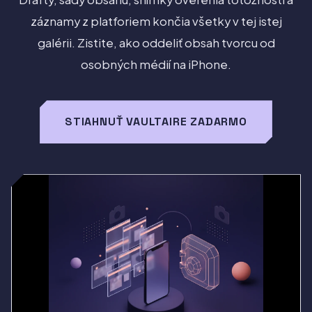
záznamy z platforiem končia všetky v tej istej
galérii. Zistite, ako oddeliť obsah tvorcu od
osobných médií na iPhone.
STIAHNUŤ VAULTAIRE ZADARMO