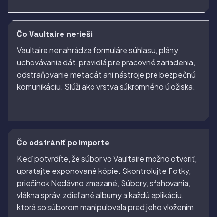
Čo Vaultaire nerieši
Vaultaire nenahrádza formuláre súhlasu, plány
uchovávania dát, pravidlá pre pracovné zariadenia,
odstraňovanie metadát ani nástroje pre bezpečnú
komunikáciu. Slúži ako vrstva súkromného úložiska.
Čo odstrániť po importe
Keď potvrdíte, že súbor vo Vaultaire možno otvoriť,
upratajte exponované kópie. Skontrolujte Fotky,
priečinok Nedávno zmazané, Súbory, sťahovania,
vlákna správ, zdieľané albumy a každú aplikáciu,
ktorá so súborom manipulovala pred jeho vložením