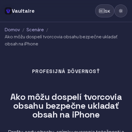
Vaultaire
SK
Domov
/
Scenáre
/
Ako môžu dospelí tvorcovia obsahu bezpečne ukladať
obsah na iPhone
PROFESIJNÁ DÔVERNOSŤ
Ako môžu dospelí tvorcovia
obsahu bezpečne ukladať
obsah na iPhone
Drafty, sady obsahu, snímky overenia totožnosti a