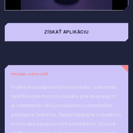
ZÍSKAŤ APLIKÁCIU
PRIAMA ODPOVEĎ
Praktickou odpoveďou na otázku „súkromie
telefónu pre tvorcov obsahu pre dospelých“
je oddelenie citlivých súborov od bežného
prístupu k telefónu. Zaobchádzajte s obsahom
tvorcu ako s pracovným produktom. Surové
drafty, upravené sady pripravené na nahranie,