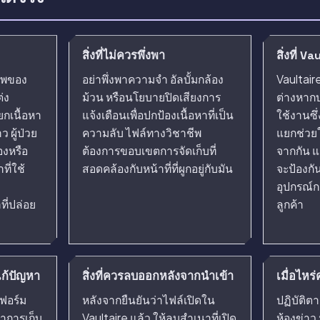
สิ่งที่ไม่ควรพึ่งพา
สิ่งที่ V
ชีพของ
อย่าพึ่งพาความจำ อัลบั้มกล้อง
Vaultaire
่ง
ม้วน หรือนโยบายปิดเสียงการ
ต่างหากบ
ยกเนื้อหา
แจ้งเตือนเพื่อปกป้องเนื้อหาที่เป็น
ใช้งานซึ
ว ผู้ป่วย
ความลับ ไฟล์ทางวิชาชีพ
แยกช่วยใ
่องหรือ
ต้องการขอบเขตการจัดเก็บที่
จากกัน 
ี่ใช้
สอดคล้องกับหน้าที่ที่ผูกอยู่กับมัน
จะป้องกัน
อุปกรณ์ก
ี่ปล่อย
ลูกค้า
้แก้ปัญหา
สิ่งที่ควรลบออกหลังจากนำเข้า
เมื่อไหร
บฟอร์ม
หลังจากยืนยันว่าไฟล์เปิดใน
ปฏิบัติต
าการเก็บ
Vaultaire แล้ว ให้ลบสำเนาที่เปิด
ห้องข่าว