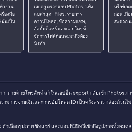
ี่ทำงาน
เผยอยู่ ตรวจสอบ Photos, 'เพิ่ง
หรือข้อต
ื่องมือ
ลบล่าสุด', Files, รายการ
ก่อน เมื
้มันเป็น
ดาวน์โหลด, ข้อความแชท,
สะดวก น
อัลบั้มที่แชร์ และแอปใดๆ ที่
จัดการไฟล์ก่อนจะมาถึงห้อง
นิรภัย
าก: ถ่ายด้วยโทรศัพท์ แก้ในแอปอื่น export กลับเข้า Photos 
อความการจ่ายเงิน และการอัปโหลด ID เป็นครั้งคราว กล้องม้ว
 ตัวเลือกรูปภาพ ชีทแชร์ และแอปที่มีสิทธิ์เข้าถึงรูปภาพทั้งหมด