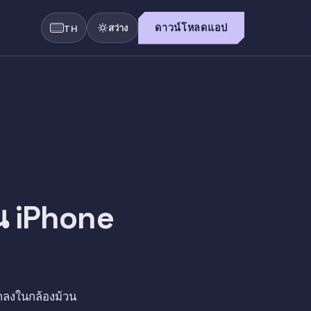
สว่าง
ดาวน์โหลดแอป
TH
าบน iPhone
กลงในกล้องม้วน