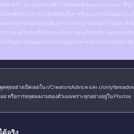
ริงสำหรับ "ความเป็นส่วนตัวโทรศัพท์ครีเอเตอร์ onlyfans" คือก
งโทรศัพท์ประจำวัน ปฏิบัติต่อเนื้อหาครีเอเตอร์เหมือนผลงาน เก็
ลด ภาพถ่ายหน้าจอบัญชีและ ID และรูปภาพส่วนตัวไว้คนละที่ ห้อง
การหลุดในถังหนึ่งไม่กลายเป็นการหลุดในทุกถัง Vaultaire จัดการ
ฑ์เรื่องความยินยอม การเก็บข้อมูล เมทาดาตา และการสื่อสารยัง
ระพูดคุยอย่างเปิดเผยใน r/CreatorsAdvice และ r/onlyfansadvic
ิดเผย หรือการหลุดผลงานของตัวเองเพราะทุกอย่างอยู่ใน Photos
ด้จริง