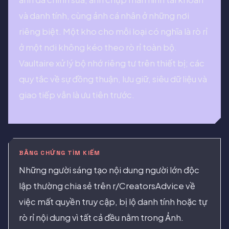
và danh tính, cùng ảnh cá nhân ở những nơi
riêng biệt. Một kho cho mỗi loại có nghĩa là rò rỉ
ở một nơi không kéo theo rò rỉ toàn bộ.
Vaultaire xử lý bộ nhớ riêng tư trên thiết bị; các
quy tắc về sự đồng thuận, lưu giữ, siêu dữ liệu và
giao tiếp vẫn là ưu tiên trước.
BẰNG CHỨNG TÌM KIẾM
Những người sáng tạo nội dung người lớn độc
lập thường chia sẻ trên r/CreatorsAdvice về
việc mất quyền truy cập, bị lộ danh tính hoặc tự
rò rỉ nội dung vì tất cả đều nằm trong Ảnh.