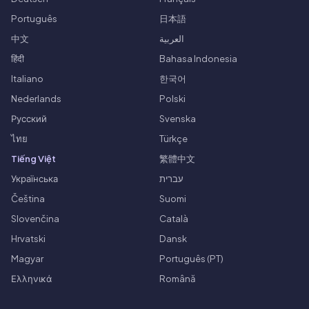
Português
日本語
中文
العربية
हिंदी
Bahasa Indonesia
Italiano
한국어
Nederlands
Polski
Русский
Svenska
ไทย
Türkçe
Tiếng Việt
繁體中文
Українська
עברית
Čeština
Suomi
Slovenčina
Català
Hrvatski
Dansk
Magyar
Português (PT)
Ελληνικά
Română