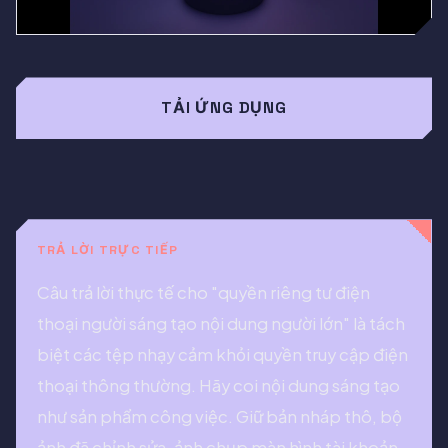
TẢI ỨNG DỤNG
TRẢ LỜI TRỰC TIẾP
Câu trả lời thực tế cho "quyền riêng tư điện
thoại người sáng tạo nội dung người lớn" là tách
biệt các tệp nhạy cảm khỏi quyền truy cập điện
thoại thông thường. Hãy coi nội dung sáng tạo
như sản phẩm công việc. Giữ bản nháp thô, bộ
ảnh đã chỉnh sửa, ảnh chụp màn hình tài khoản