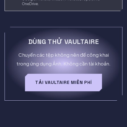
OneDrive.
DÙNG THỬ VAULTAIRE
Chuyển các tệp không nên để công khai
trong ứng dụng Ảnh. Không cần tài khoản.
TẢI VAULTAIRE MIỄN PHÍ