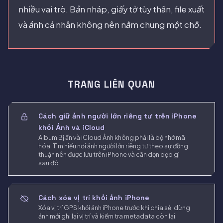
nhiều vai trò. Bản nháp, giấy tờ tùy thân, file xuất
và ảnh cá nhân không nên nằm chung một chỗ.
TRANG LIÊN QUAN
Cách giữ ảnh người lớn riêng tư trên iPhone
khỏi Ảnh và iCloud
Album Bị ẩn và iCloud Ảnh không phải là bộ nhớ mã
hóa. Tìm hiểu nơi ảnh người lớn riêng tư theo sự đồng
thuận nên được lưu trên iPhone và cần dọn dẹp gì
sau đó.
Cách xóa vị trí khỏi ảnh iPhone
Xóa vị trí GPS khỏi ảnh iPhone trước khi chia sẻ, dừng
ảnh mới ghi lại vị trí và kiểm tra metadata còn lại.