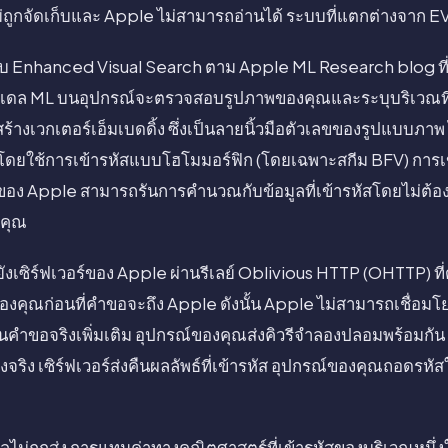
่ถูกจัดเก็บและ Apple ไม่สามารถอ่านได้ ระบบที่แตกต่างจาก EV
ับ Enhanced Visual Search ตาม Apple ML Research blog ที่เผ
โมเดล ML บนอุปกรณ์จะตรวจสอบรูปภาพของคุณและระบุบริเวณที่
้างเวกเตอร์เอ็มเบดดิ้ง ซึ่งเป็นลายนิ้วมือตัวเลขของรูปแบบภาพ
รหัสโดยใช้การเข้ารหัสแบบโฮโมมอร์ฟิก (โดยเฉพาะสกีม BFV) กา
ของ Apple สามารถรันการคำนวณกับข้อมูลที่เข้ารหัสโดยไม่ต้องถ
งคุณ
ไปยังเซิร์ฟเวอร์ของ Apple ผ่านรีเลย์ Oblivious HTTP (OHTTP) ท
IP ของคุณก่อนที่คำขอจะถึง Apple ดังนั้น Apple ไม่สามารถเชื่อมโ
อนคำขอจริงเพิ่มเติม อุปกรณ์ของคุณส่งคิวรีจำลองปลอมพร้อมกัน 
ริง เซิร์ฟเวอร์ส่งคืนผลลัพธ์ที่เข้ารหัส อุปกรณ์ของคุณถอดรหัสในเ
เซลไม่ถูกส่ง การแทนค่าทางคณิตศาสตร์ที่เข้ารหัสของบริเวณหนึ่ง