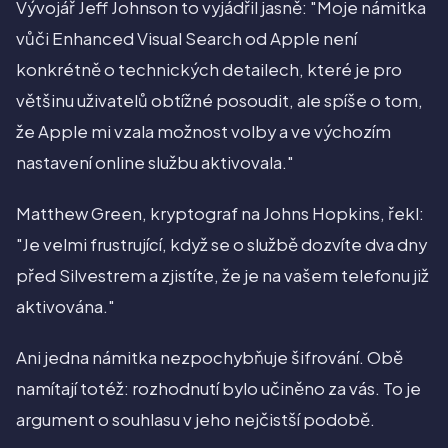
Vývojář Jeff Johnson to vyjádřil jasně: "Moje námitka
vůči Enhanced Visual Search od Apple není
konkrétně o technických detailech, které je pro
většinu uživatelů obtížné posoudit, ale spíše o tom,
že Apple mi vzala možnost volby a ve výchozím
nastavení online službu aktivovala."
Matthew Green, kryptograf na Johns Hopkins, řekl:
"Je velmi frustrující, když se o službě dozvíte dva dny
před Silvestrem a zjistíte, že je na vašem telefonu již
aktivována."
Ani jedna námitka nezpochybňuje šifrování. Obě
namítají totéž: rozhodnutí bylo učiněno za vás. To je
argument o souhlasu v jeho nejčistší podobě.