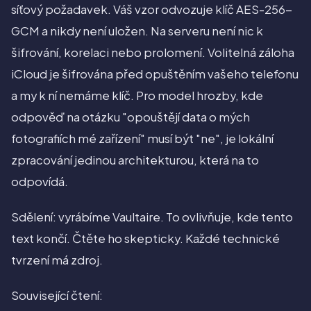
síťový požadavek. Váš vzor odvozuje klíč AES-256-
GCM a nikdy není uložen. Na serveru není nic k
šifrování, korelaci nebo prolomení. Volitelná záloha
iCloud je šifrována před opuštěním vašeho telefonu
a my k ní nemáme klíč. Pro model hrozby, kde
odpověď na otázku "opouštějí data o mých
fotografiích mé zařízení" musí být "ne", je lokální
zpracování jedinou architekturou, která na to
odpovídá.
Sdělení: vyrábíme Vaultaire. To ovlivňuje, kde tento
text končí. Čtěte ho skepticky. Každé technické
tvrzení má zdroj.
Související čtení: