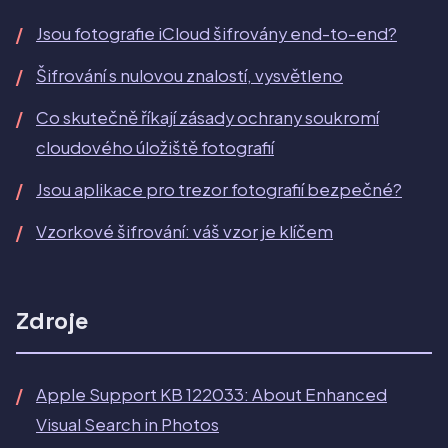
Jsou fotografie iCloud šifrovány end-to-end?
Šifrování s nulovou znalostí, vysvětleno
Co skutečně říkají zásady ochrany soukromí
cloudového úložiště fotografií
Jsou aplikace pro trezor fotografií bezpečné?
Vzorkové šifrování: váš vzor je klíčem
Zdroje
Apple Support KB 122033: About Enhanced
Visual Search in Photos