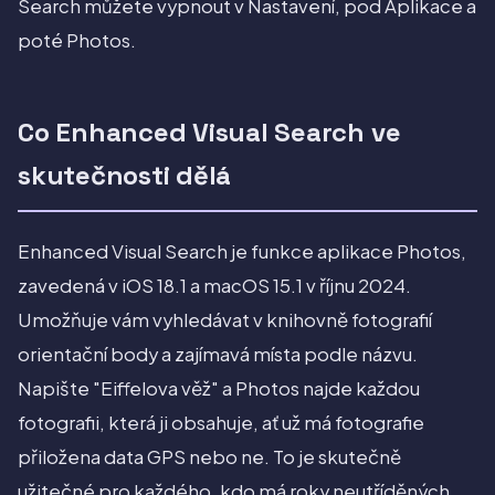
Search můžete vypnout v Nastavení, pod Aplikace a
poté Photos.
Co Enhanced Visual Search ve
skutečnosti dělá
Enhanced Visual Search je funkce aplikace Photos,
zavedená v iOS 18.1 a macOS 15.1 v říjnu 2024.
Umožňuje vám vyhledávat v knihovně fotografií
orientační body a zajímavá místa podle názvu.
Napište "Eiffelova věž" a Photos najde každou
fotografii, která ji obsahuje, ať už má fotografie
přiložena data GPS nebo ne. To je skutečně
užitečné pro každého, kdo má roky neutříděných