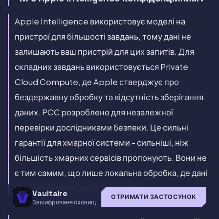
Apple Intelligence використовує моделі на
пристрої для більшості завдань, тому дані не
залишають ваш пристрій для цих запитів. Для
складних завдань використовується Private
Cloud Compute, де Apple стверджує про
бездержавну обробку та відсутність зберігання
даних. PCC розроблено для незалежної
перевірки дослідниками безпеки. Це сильні
гарантії для хмарної системи - сильніші, ніж
більшість хмарних сервісів пропонують. Вони не
є тим самим, що лише локальна обробка, де дані
взагалі не залишають пристрій.
Vaultaire
ОТРИМАТИ ЗАСТОСУНОК
Зашифроване сховище
для iOS