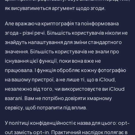
як висуватиметься аргумент щодо згоди.
Але вражаюча криптографія та поінформована
згода - різні речі. Більшість користувачів ніколи не
знайдуть налаштування для зміни стандартного
значення. Більшість користувачів не знали про
існування цієї функції, поки вона вже не
працювала. І функція обробляє кожну фотографію
на вашому пристрої, а не лише ті, що в iCloud,
незалежно від того, чи використовуєте ви iCloud
взагалі. Вам не потрібно довіряти хмарному
сервісу, щоб потрапити під вплив.
У політиці конфіденційності є назва для цього: opt-
out замість opt-in. Практичний наслідок полягає в