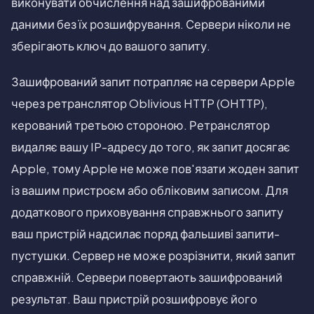
виконувати обчислення над зашифрованими
даними без їх розшифрування. Сервери ніколи не
зберігають ключ до вашого запиту.
Зашифрований запит потрапляє на сервери Apple
через ретранслятор Oblivious HTTP (OHTTP),
керований третьою стороною. Ретранслятор
видаляє вашу IP-адресу до того, як запит досягає
Apple, тому Apple не може пов'язати жоден запит
із вашим пристроєм або обліковим записом. Для
додаткового приховування справжнього запиту
ваш пристрій надсилає поряд фальшиві запити-
пустушки. Сервер не може розрізнити, який запит
справжній. Сервери повертають зашифрований
результат. Ваш пристрій розшифровує його