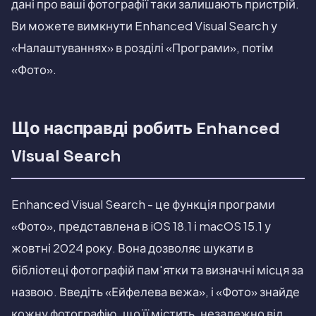
дані про ваші фотографії таки залишають пристрій.
Ви можете вимкнути Enhanced Visual Search у
«Налаштуваннях» в розділі «Програми», потім
«Фото».
Що насправді робить Enhanced
Visual Search
Enhanced Visual Search - це функція програми
«Фото», представлена в iOS 18.1 і macOS 15.1 у
жовтні 2024 року. Вона дозволяє шукати в
бібліотеці фотографій пам'ятки та визначні місця за
назвою. Введіть «Ейфелева вежа», і «Фото» знайде
кожну фотографію, що її містить, незалежно від