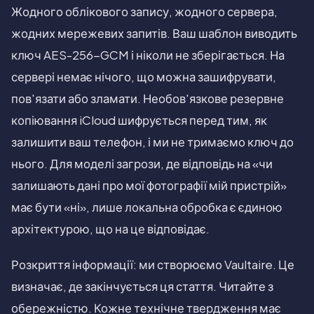
Жодного облікового запису, жодного сервера,
жодних мережевих запитів. Ваш шаблон виводить
ключ AES-256-GCM і ніколи не зберігається. На
сервері немає нічого, що можна зашифрувати,
пов'язати або зламати. Необов'язкове резервне
копіювання iCloud шифрується перед тим, як
залишити ваш телефон, і ми не тримаємо ключ до
нього. Для моделі загрози, де відповідь на «чи
залишають дані про мої фотографії мій пристрій»
має бути «ні», лише локальна обробка є єдиною
архітектурою, що на це відповідає.
Розкриття інформації: ми створюємо Vaultaire. Це
визначає, де закінчується ця стаття. Читайте з
обережністю. Кожне технічне твердження має