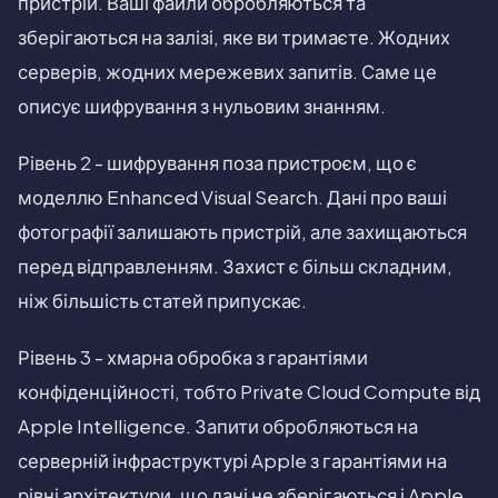
пристрій. Ваші файли обробляються та
зберігаються на залізі, яке ви тримаєте. Жодних
серверів, жодних мережевих запитів. Саме це
описує шифрування з нульовим знанням.
Рівень 2 - шифрування поза пристроєм, що є
моделлю Enhanced Visual Search. Дані про ваші
фотографії залишають пристрій, але захищаються
перед відправленням. Захист є більш складним,
ніж більшість статей припускає.
Рівень 3 - хмарна обробка з гарантіями
конфіденційності, тобто Private Cloud Compute від
Apple Intelligence. Запити обробляються на
серверній інфраструктурі Apple з гарантіями на
рівні архітектури, що дані не зберігаються і Apple