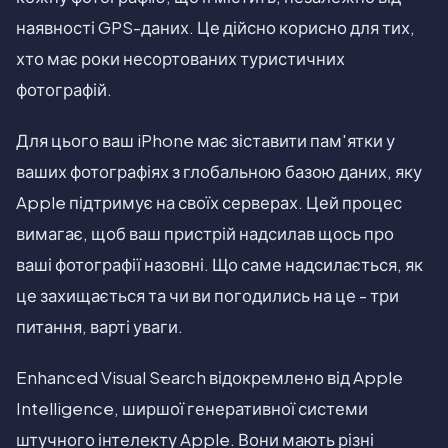
наявності GPS-даних. Це дійсно корисно для тих,
хто має роки несортованих туристичних
фотографій.
Для цього ваш iPhone має зіставити пам'ятки у
ваших фотографіях з глобальною базою даних, яку
Apple підтримує на своїх серверах. Цей процес
вимагає, щоб ваш пристрій надсилав щось про
ваші фотографії назовні. Що саме надсилається, як
це захищається та чи ви погодились на це - три
питання, варті уваги.
Enhanced Visual Search відокремлено від Apple
Intelligence, ширшої генеративної системи
штучного інтелекту Apple. Вони мають різні