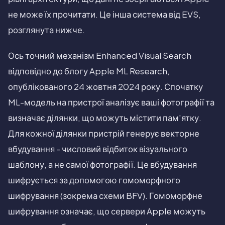
не може їх прочитати. Це інша система від EVS,
розглянута нижче.
Ось точний механізм Enhanced Visual Search
відповідно до блогу Apple ML Research,
опублікованого 24 жовтня 2024 року. Спочатку
ML-модель на пристрої аналізує ваші фотографії та
визначає ділянки, що можуть містити пам'ятку.
Для кожної ділянки пристрій генерує векторне
вбудування - числовий відбиток візуального
шаблону, а не самої фотографії. Це вбудування
шифрується за допомогою гомоморфного
шифрування (зокрема схеми BFV). Гомоморфне
шифрування означає, що сервери Apple можуть