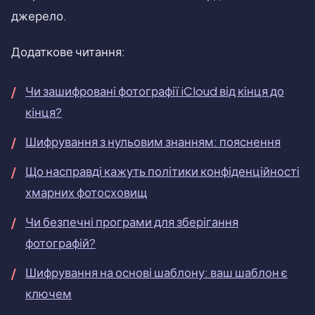
джерело.
Додаткове читання:
Чи зашифровані фотографії iCloud від кінця до
кінця?
Шифрування з нульовим знанням: пояснення
Що насправді кажуть політики конфіденційності
хмарних фотосховищ
Чи безпечні програми для зберігання
фотографій?
Шифрування на основі шаблону: ваш шаблон є
ключем