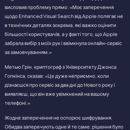
висловив проблему прямо: «Моє заперечення
щодо Enhanced Visual Search від Apple полягає не
в технічних деталях зокрема, які важко оцінити
більшості користувачів, а у факті того, що Apple
забрала вибір з моїх рук і ввімкнула онлайн-сервіс
за замовчуванням.»
Метью Грін, криптограф з Університету Джонса
Гопкінса, сказав: «Це дуже неприємно, коли
дізнаєшся про сервіс за два дні до Нового року і
виявляєш, що він вже увімкнений на вашому
телефоні.»
Жодне заперечення не оспорює шифрування.
Обидва заперечують одне й те саме: рішення було