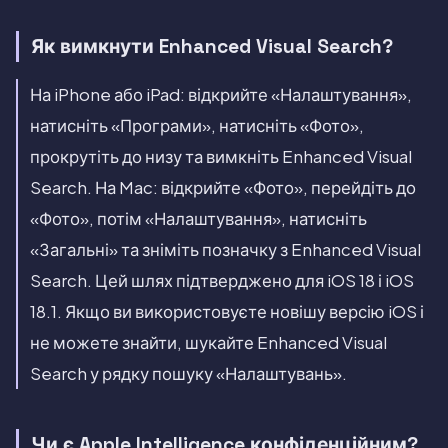
Як вимкнути Enhanced Visual Search?
На iPhone або iPad: відкрийте «Налаштування»,
натисніть «Програми», натисніть «Фото»,
прокрутіть до низу та вимкніть Enhanced Visual
Search. На Mac: відкрийте «Фото», перейдіть до
«Фото», потім «Налаштування», натисніть
«Загальні» та зніміть позначку з Enhanced Visual
Search. Цей шлях підтверджено для iOS 18 і iOS
18.1. Якщо ви використовуєте новішу версію iOS і
не можете знайти, шукайте Enhanced Visual
Search у рядку пошуку «Налаштувань».
Чи є Apple Intelligence конфіденційним?