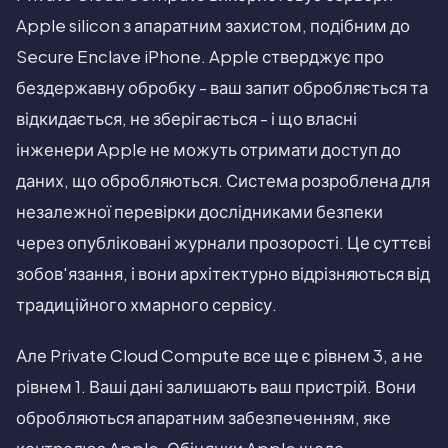
Apple silicon з апаратним захистом, подібним до
Secure Enclave iPhone. Apple стверджує про
бездержавну обробку - ваш запит обробляється та
відкидається, не зберігається - і що власні
інженери Apple не можуть отримати доступ до
даних, що обробляються. Система розроблена для
незалежної перевірки дослідниками безпеки
через опубліковані журнали прозорості. Це суттєві
зобов'язання, і вони архітектурно відрізняються від
традиційного хмарного сервісу.
Але Private Cloud Compute все ще є рівнем 3, а не
рівнем 1. Ваші дані залишають ваш пристрій. Вони
обробляються апаратним забезпеченням, яке