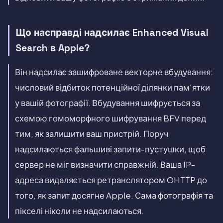
Що насправді надсилає Enhanced Visual
Search в Apple?
Він надсилає зашифроване векторне вбудування:
числовий відбиток потенційної ділянки пам'ятки
у вашій фотографії. Вбудування шифрується за
схемою гомоморфного шифрування BFV перед
тим, як залишити ваш пристрій. Поруч
надсилаються фальшиві запити-пустушки, щоб
сервер не міг визначити справжній. Ваша IP-
адреса видаляється ретранслятором OHTTP до
того, як запит досягне Apple. Сама фотографія та
пікселі ніколи не надсилаються.