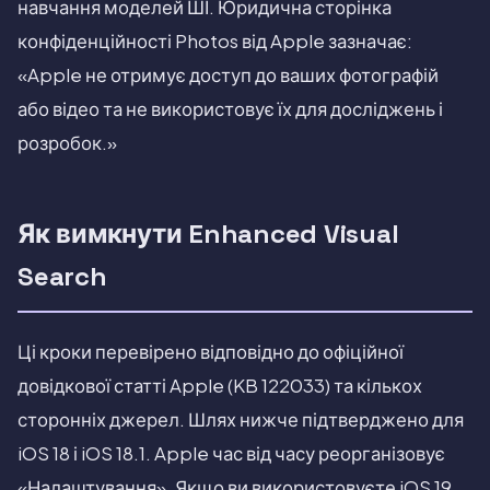
навчання моделей ШІ. Юридична сторінка
конфіденційності Photos від Apple зазначає:
«Apple не отримує доступ до ваших фотографій
або відео та не використовує їх для досліджень і
розробок.»
Як вимкнути Enhanced Visual
Search
Ці кроки перевірено відповідно до офіційної
довідкової статті Apple (KB 122033) та кількох
сторонніх джерел. Шлях нижче підтверджено для
iOS 18 і iOS 18.1. Apple час від часу реорганізовує
«Налаштування». Якщо ви використовуєте iOS 19