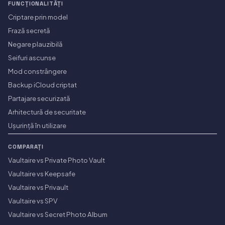
FUNCȚIONALITĂȚI
Criptare prin model
Frază secretă
Negare plauzibilă
Seifuri ascunse
Mod constrângere
Backup iCloud criptat
Partajare securizată
Arhitectură de securitate
Ușurință în utilizare
COMPARAȚI
Vaultaire vs Private Photo Vault
Vaultaire vs Keepsafe
Vaultaire vs Privault
Vaultaire vs SPV
Vaultaire vs Secret Photo Album