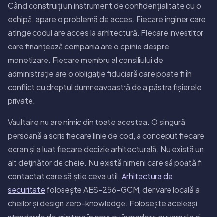
Când construiți un instrument de confidențialitate cu o
echipă, apare o problemă de acces. Fiecare inginer care
atinge codul are acces la arhitectură. Fiecare investitor
care finanțează compania are o opinie despre
monetizare. Fiecare membru al consiliului de
administrație are o obligație fiduciară care poate fi în
conflict cu dreptul dumneavoastră de a păstra fișierele
private.
Vaultaire nu are nimic din toate acestea. O singură
persoană a scris fiecare linie de cod, a conceput fiecare
ecran și a luat fiecare decizie arhitecturală. Nu există un
alt deținător de cheie. Nu există nimeni care să poată fi
contactat care să știe ceva util.
Arhitectura de
securitate
folosește AES-256-GCM, derivare locală a
cheilor și design zero-knowledge. Folosește aceleași
standarde de criptare în care au încredere guvernele și