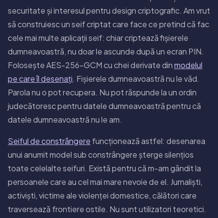
securitate și interesul pentru design criptografic. Am vrut
să construiesc un seif criptat care face ce pretind că fac
cele mai multe aplicații seif: chiar criptează fișierele
dumneavoastră, nu doar le ascunde după un ecran PIN.
Folosește AES-256-GCM cu chei derivate din
modelul
pe care îl desenați
. Fișierele dumneavoastră nu le văd.
Parola nu o pot recupera. Nu pot răspunde la un ordin
judecătoresc pentru datele dumneavoastră pentru că
datele dumneavoastră nu le am.
Seiful de constrângere
funcționează astfel: desenarea
unui anumit model sub constrângere șterge silențios
toate celelalte seifuri. Există pentru că m-am gândit la
persoanele care au cel mai mare nevoie de el. Jurnaliști,
activiști, victime ale violenței domestice, călători care
traversează frontiere ostile. Nu sunt utilizatori teoretici.