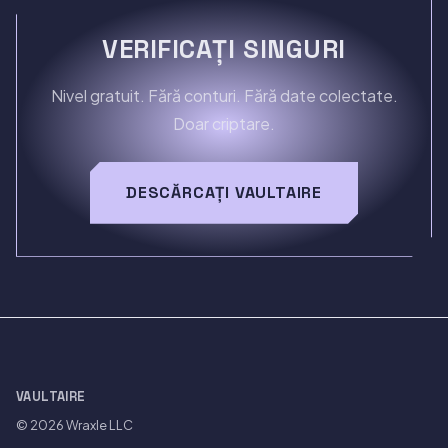
VERIFICAȚI SINGURI
Nivel gratuit. Fără conturi. Fără date colectate.
Doar criptare.
DESCĂRCAȚI VAULTAIRE
VAULTAIRE
© 2026
Wraxle LLC