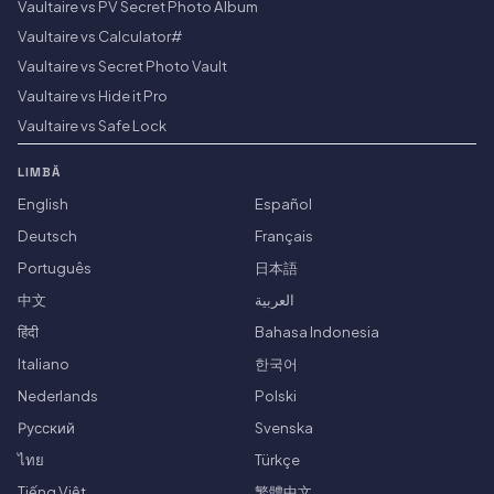
Vaultaire vs PV Secret Photo Album
Vaultaire vs Calculator#
Vaultaire vs Secret Photo Vault
Vaultaire vs Hide it Pro
Vaultaire vs Safe Lock
LIMBĂ
English
Español
Deutsch
Français
Português
日本語
中文
العربية
हिंदी
Bahasa Indonesia
Italiano
한국어
Nederlands
Polski
Русский
Svenska
ไทย
Türkçe
Tiếng Việt
繁體中文