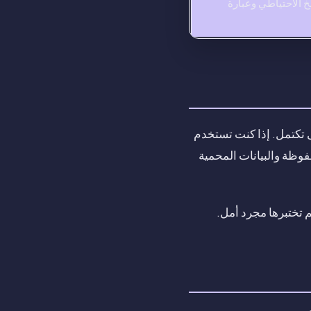
خ الاحتياطي وعبارة
لة أي شيء. إذا كنت تستخدم iCloud Backup، انتظر حتى تكتمل. إذا كنت تستخدم
ل بيانات Health وكلمات المرور المحفوظة والبيانات المحمية
 تختبرها مجرد أمل.