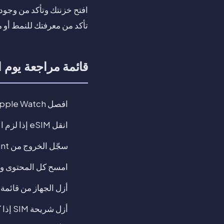
تأكد من معرفتك للنمط أو م
قائمة مراجعة يوم ال
افصل Apple Watch إذا كان لديك واحدة.
انقل eSIM إذا لزم الأمر.
سجّل الخروج من Apple Account.
امسح كل المحتوى وا
أزل الجهاز من قائمة أجهزة Apple Account إذا
أزل شريحة SIM إذا كان طرازك يستخدمها.