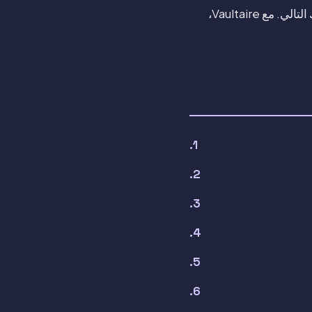
افتح خزنتك وتأكد من وجود الملفات حيث تتوقعها، وتحقق من كيفية عمل الاسترداد على جهازك التالي. مع Vaultaire،