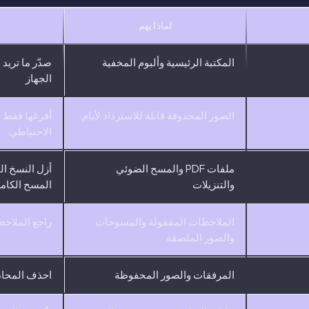
لماذا يهم
المكتبة الرئيسية وألبوم المخفية
صدّر ما تريد 
الجهاز
الصور المحذوفة قابلة للاسترداد لأيام
أفرغها فقط ب
الاحتياطي
ملفات PDF والمسح الضوئي
أزل النسخ ال
والتنزيلات
المسح الكامل
الملاحظات المقفولة والمسوحات
راجع الملاح
والصور الملصقة
المرفقات والصور المحفوظة
احذف المحادث