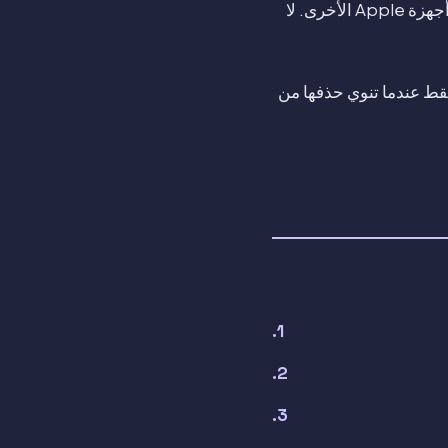
إذا كانت صور iCloud مشغّلة، قد يؤدي حذف صورة على iPhone إلى حذفها من iCloud ومن أجهزة Apple الأخرى. لا
خطوة تسجيل الخروج والمسح عند Apple لتسليم الجهاز. احذف الصور من iCloud فقط عندما تنوي حذفها من