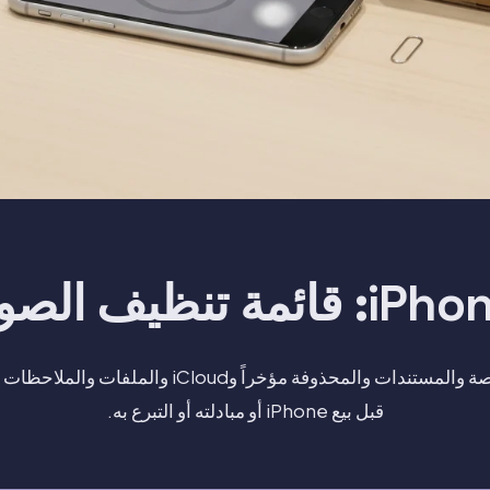
نظّف الصور الخاصة والمستندات والمحذوفة مؤخراً وCloud
قبل بيع iPhone أو مبادلته أو التبرع به.