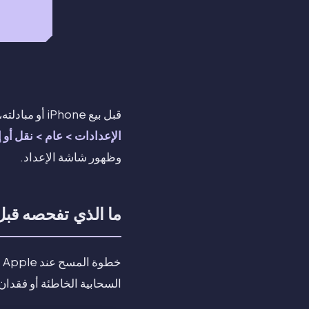
قبل بيع iPhone أو مبادلته، احتِ بنسخة احتياطية، وسجّل الخروج من Apple Account، وافصل الملحقات، ثم استخدم
الإعدادات > عام > نقل أو إعادة ضبط iPhone > مسح ك
وظهور شاشة الإعداد.
ما الذي تفحصه قب
خ
السحابية الخاطئة أو فقدان