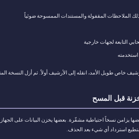
ذلك الملاحظات المقفولة والمستندات الممسوحة ضوئياً
بي التابعة لجهات خارجية
استخدمته
رشيف خاص طويل الأمد، انقله إلى الأرشيف أولاً. ثم أزل النسخة المت
زنة قبل المسح
ها يزامن نسخاً احتياطية مشفّرة. بعضها يخزن البيانات على الجها
ستطيع استرداد أي شيء بعد الحذف.