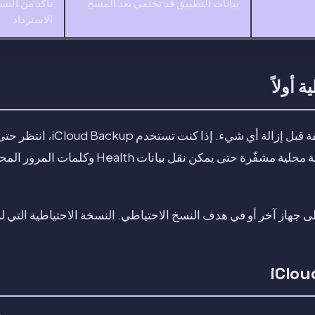
بيانات التطبيق قد تختفي بعد المسح
تأكد من النس
الاسترداد
 أولاً
أنشئ نسخة احتياطية نظيفة قبل إزا
Mac، أنشئ نسخة احتياطية محلية مشفّرة حتى يمكن نق
ى جهاز آخر أو في هدف النسخ الاحتياطي. النسخة الاحتياطية التي لم