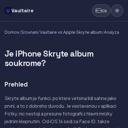
Vaultaire
CS
Domov
/
Srovnani
/
Vaultaire vs Apple Skryte album
/
Analyza
Je iPhone Skryte album
soukrome?
Prehled
Skryte album je funkci, po ktere vetsina lidi sahne jako
prvni, a to z dobreho duvodu. Je vestavenou v aplikaci
Fotky, nic nestoji a presune fotografii z hlavni mrizky
jednim klepnutim. Od iOS 16 sedi za Face ID, takze