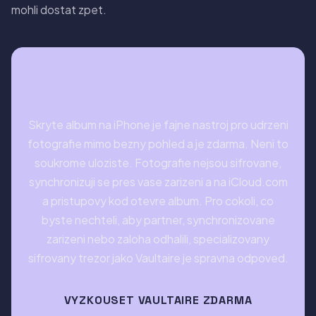
mohli dostat zpet.
Zhodnoceni
Skryte album na iPhone je fajne nastroj pro udrzeni
fotografie mimo bezny pohled a je zdarma. Neni to
soukrome uloziste. Fotografie nejsou sifrovane,
synchronizuji se pres vase zarizeni a na iCloud.com
a pristupovy kod otevre album. Pro cokoli, co
byste nechteli, aby partner, synchronizovane
zarizeni nebo zaloha odhalili, specializovany
sifrovany trezor jako Vaultaire je spravna odpoved.
VYZKOUSET VAULTAIRE ZDARMA