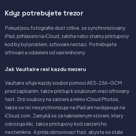
Kdyz potrebujete trezor
Pokud jsou fotografie dost citlive, ze synchronizovany
iPad, prihlaseni na iCloud, zaloha nebo znamy pristupovy
kod by byl problem, schovani nestaci. Potrebujete
sifrovani a oddeleni od vasi knihovny.
Jak Vaultaire resi kazdu mezeru
Vaultaire sifuje kazdy soubor pomoci AES-256-GCM
pred zapísanim, takze pristup k souborum vraci sifrovany
text. Drzi soubory na zarizeni a mimo iCloud Photos,
takze se nic nesynchronizuje na iPad ani neobjevuje na
iCloud.com. Zamyká se za nakreslenym vzorem, ktery
odvozuje klic, takze pristupovy kod zarizeni ho
neotemkne. A prida obnovovaci frazi, abyste se stale