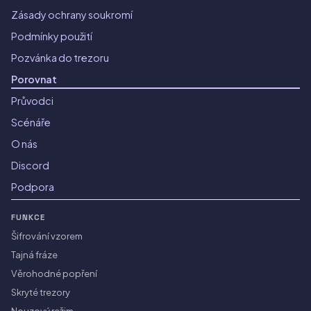
Zásady ochrany soukromí
Podmínky použití
Pozvánka do trezoru
Porovnat
Průvodci
Scénáře
O nás
Discord
Podpora
FUNKCE
Šifrování vzorem
Tajná fráze
Věrohodné popření
Skryté trezory
Nouzový režim