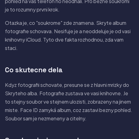
pohled na vas telefon ho neodhalí. Pro bezne soukromi
je to rozumny prvni krok.
Otazka je, co "soukrome" zde znamena. Skryte album
fotografie schovava. Nesifuje je a neoddeluje je od vasi
knihovny iCloud. Tyto dve fakta rozhodnou, zda vam
staci.
Co skutecne dela
Kdyz fotografii schovate, presune se z hlavni mrizky do
Skryteho alba. Fotografie zustava ve vasi knihovne. Je
to stejny soubor ve stejnem ulozisti, zobrazeny na jinem
miste. Face ID zamyká album, coz zastavi bezny pohled.
Soubor sam je nezmeneny a citelny.