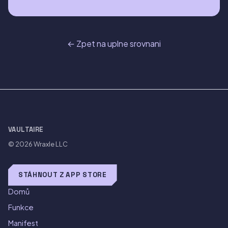
← Zpet na uplne srovnani
VAULTAIRE
© 2026
Wraxle LLC
STÁHNOUT Z APP STORE
Domů
Funkce
Manifest