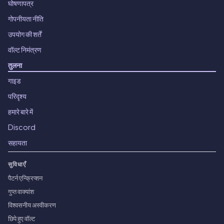
घोषणापत्र
गोपनीयता नीति
उपयोग की शर्तें
वॉल्ट निमंत्रण
तुलना
गाइड
परिदृश्य
हमारे बारे में
Discord
सहायता
सुविधाएँ
पैटर्न एन्क्रिप्शन
गुप्त वाक्यांश
विश्वसनीय अस्वीकरण
छिपे हुए वॉल्ट