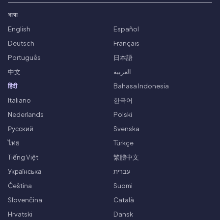
भाषा
English
Español
Deutsch
Français
Português
日本語
中文
العربية
हिंदी
Bahasa Indonesia
Italiano
한국어
Nederlands
Polski
Русский
Svenska
ไทย
Türkçe
Tiếng Việt
繁體中文
Українська
עברית
Čeština
Suomi
Slovenčina
Català
Hrvatski
Dansk