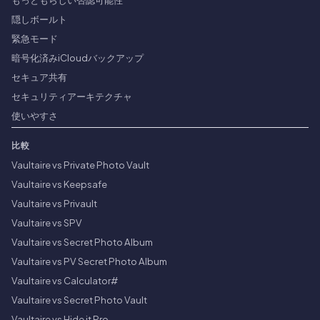
隠しボールト
緊急モード
暗号化済みiCloudバックアップ
セキュア共有
セキュリティアーキテクチャ
使いやすさ
比較
Vaultaire vs Private Photo Vault
Vaultaire vs Keepsafe
Vaultaire vs Privault
Vaultaire vs SPV
Vaultaire vs Secret Photo Album
Vaultaire vs PV Secret Photo Album
Vaultaire vs Calculator#
Vaultaire vs Secret Photo Vault
Vaultaire vs Hide it Pro