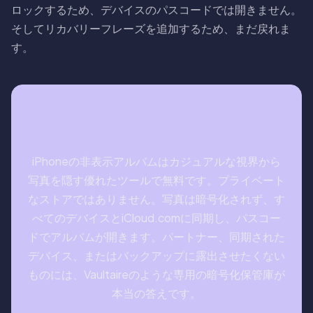
ロックするため、デバイスのパスコードでは開きません。
そしてリカバリーフレーズを追加するため、まだ戻れま
す。
総評
iPhoneの非表示アルバムはカジュアルな視界から
写真を隠す優れたツールで無料です。プライベート
なストアではありません。写真は暗号化されず、す
べてのデバイスとiCloud.comに同期し、パスコー
ドでアルバムが開きます。パートナー、同期された
デバイス、またはバックアップに露出させたくない
ものには、Vaultaireのような専用の暗号化保管庫が
本当の答えです。