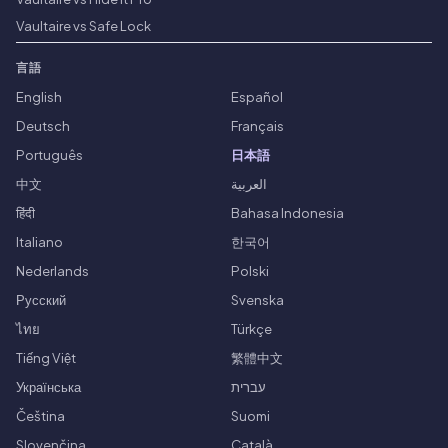
Vaultaire vs Safe Lock
言語
English
Español
Deutsch
Français
Português
日本語
中文
العربية
हिंदी
Bahasa Indonesia
Italiano
한국어
Nederlands
Polski
Русский
Svenska
ไทย
Türkçe
Tiếng Việt
繁體中文
Українська
עברית
Čeština
Suomi
Slovenčina
Català