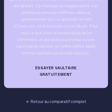
est gratuit. Ce n'est pas un magasin prive. Les
photos ne sont pas chiffrees, elles se
synchronisent sur vos appareils et vers
iCloud.com, et votre code ouvre l'album. Pour
tout ce que vous ne voudriez pas qu'un
partenaire, un appareil synchronise ou une
sauvegarde expose, un coffre chiffre dedie
comme Vaultaire est la vraie reponse.
ESSAYER VAULTAIRE
GRATUITEMENT
← Retour au comparatif complet