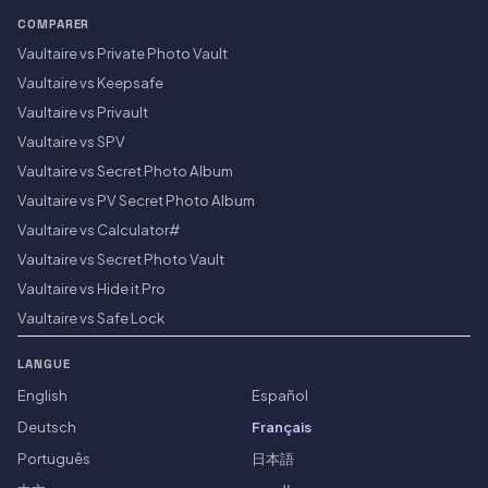
COMPARER
Vaultaire vs Private Photo Vault
Vaultaire vs Keepsafe
Vaultaire vs Privault
Vaultaire vs SPV
Vaultaire vs Secret Photo Album
Vaultaire vs PV Secret Photo Album
Vaultaire vs Calculator#
Vaultaire vs Secret Photo Vault
Vaultaire vs Hide it Pro
Vaultaire vs Safe Lock
LANGUE
English
Español
Deutsch
Français
Português
日本語