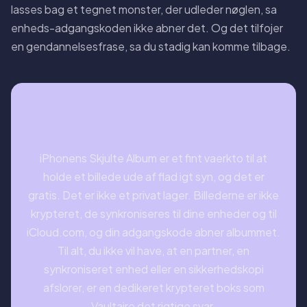
lasses bag et tegnet monster, der udleder nøglen, sa
enheds-adgangskoden ikke abner det. Og det tilfojer
en gendannelsesfrase, sa du stadig kan komme tilbage.
Verdikten
iPhonens Skjulte Album er et fint vaerkto til at
holde et billede ude af flad igt syn, og det er
gratis. Det er ikke et privat lager. Billederne er ikke
krypteret, de synkroniseres til dine enheder og til
iCloud.com, og din adgangskode abner albummet.
Til alt, du ikke vil have, at en partner, en
synkroniseret enhed eller en sikkerhedskopi
afslorer, er en dedikeret krypteret boks som
Vaultaire det rigtige svar.