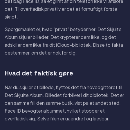
det bag Face ID, sa et glimt af din telefon ikke vil afslore
det. Til overfladisk privatliv er det et fornuftigt forste
skridt.
Sporgsmaalet er, hvad "privat" betyder her. Det Skjulte
Album skjuler billeder. Det krypterer dem ikke, og det
adskiller dem ikke fra dit iCloud-bibliotek. Disse to fakta
bestemmer, om det er nok for dig.
Hvad det faktisk gøre
Nar du skjuler et billede, flyttes det fra hovedgitteret til
Det Skjulte Album. Billedet forbliver i dit bibliotek. Det er
den samme fil i den samme butik, vist pa et andet sted.
Face ID bevogter albummet, hvilket stopper et
overfladisk kig. Selve filen er uaendret og laesbar.