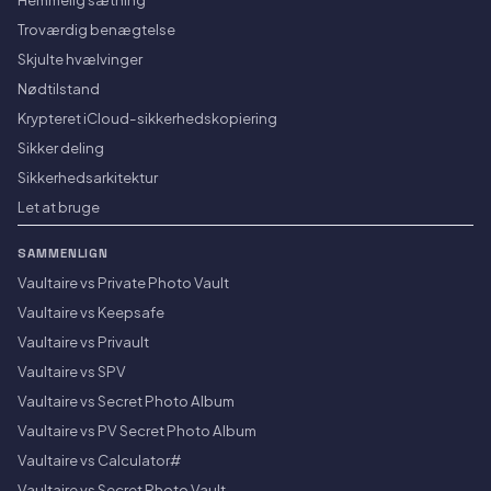
Troværdig benægtelse
Skjulte hvælvinger
Nødtilstand
Krypteret iCloud-sikkerhedskopiering
Sikker deling
Sikkerhedsarkitektur
Let at bruge
SAMMENLIGN
Vaultaire vs Private Photo Vault
Vaultaire vs Keepsafe
Vaultaire vs Privault
Vaultaire vs SPV
Vaultaire vs Secret Photo Album
Vaultaire vs PV Secret Photo Album
Vaultaire vs Calculator#
Vaultaire vs Secret Photo Vault