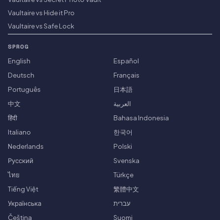
Vaultaire vs Hide it Pro
Vaultaire vs Safe Lock
SPROG
English
Español
Deutsch
Français
Português
日本語
中文
العربية
हिंदी
Bahasa Indonesia
Italiano
한국어
Nederlands
Polski
Русский
Svenska
ไทย
Türkçe
Tiếng Việt
繁體中文
Українська
עברית
Čeština
Suomi