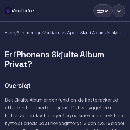
Vaultaire
DA
Hjem
/
Sammenlign
/
Vaultaire vs Apple Skjult Album
/
Analyse
Er iPhonens Skjulte Album
Privat?
Oversigt
Det Skjulte Album er den funktion, de fleste racker ud
efter forst, og med god grund. Det er bygget ind i
Fotos-appen, koster ingenting og kraever eet tryk for at
flytte et billede ud af hovedgitteret. Siden iOS 16 sidder