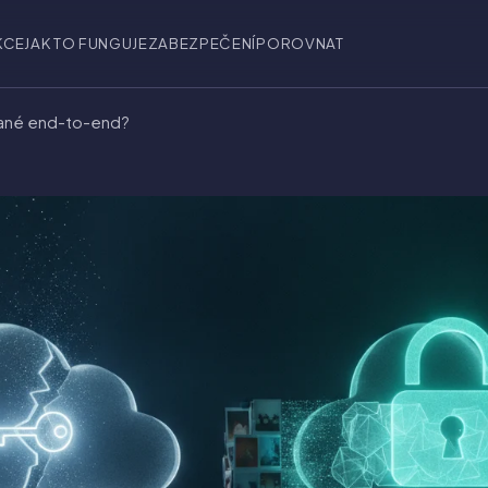
KCE
JAK TO FUNGUJE
ZABEZPEČENÍ
POROVNAT
ované end-to-end?