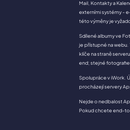
Mail, Kontakty a Kalen
externími systémy - e
této výměny je vyžadová
Sdílené albumy ve Fot
je přístupné na webu.
klíče na straně server
end; stejné fotografie
Spolupráce v iWork. 
procházejí servery Ap
Nejde o nedbalost App
Pokud chcete end-to-e