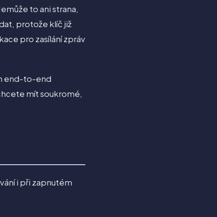
emůže to ani strana,
t, protože klíč již
ace pro zasílání zpráv
ým end-to-end
 chcete mít soukromé,
ování i při zapnutém