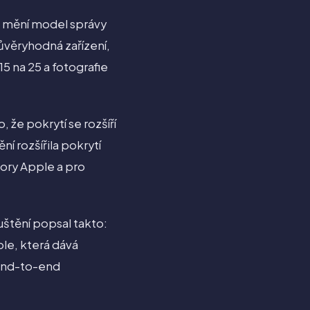
, mění model správy
důvěryhodná zařízení,
5 na 25 a fotografie
že pokrytí se rozšíří
í rozšířila pokrytí
pory Apple a pro
uštění popsal takto:
le, která dává
 end-to-end