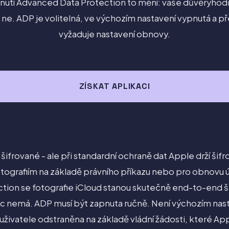
nutí Advanced Data Protection to mění: vaše důvěryhodná
 ne. ADP je volitelná, ve výchozím nastavení vypnutá a 
vyžaduje nastavení obnovy.
ZÍSKAT APLIKACI
 šifrované - ale při standardní ochraně dat Apple drží šifr
otografiím na základě právního příkazu nebo pro obnovu 
ion se fotografie iCloud stanou skutečně end-to-end šif
nic nemá. ADP musí být zapnuta ručně. Není výchozím nas
 uživatele odstraněna na základě vládní žádosti, které A