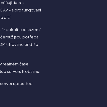
měňují data s
DAV - a pro fungování
e drží.
RL "kdokoli s odkazem"
k čemuž jsou potřeba
ADP šifrované end-to-
v reálném čase
tup serveru k obsahu.
 server uprostřed.