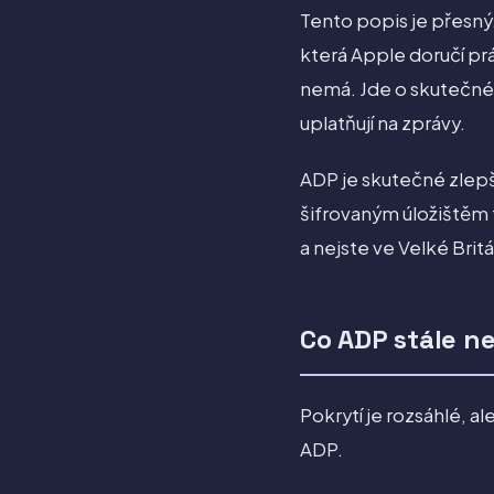
Tento popis je přesný
která Apple doručí prá
nemá. Jde o skutečné 
uplatňují na zprávy.
ADP je skutečné zlepš
šifrovaným úložištěm 
a nejste ve Velké Britá
Co ADP stále n
Pokrytí je rozsáhlé, a
ADP.