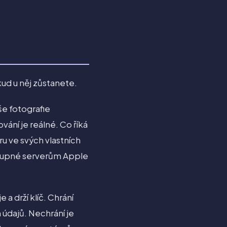
kud u něj zůstanete.
še fotografie
ání je reálné. Co říká
u ve svých vlastních
stupné serverům Apple
 a drží klíč. Chrání
 údajů. Nechrání je