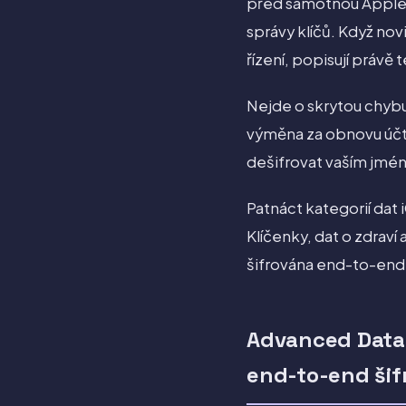
před samotnou Apple
správy klíčů. Když nov
řízení, popisují práv
Nejde o skrytou chybu
výměna za obnovu účtu
dešifrovat vaším jmé
Patnáct kategorií dat 
Klíčenky, dat o zdraví
šifrována end-to-end 
Advanced Data 
end-to-end ši