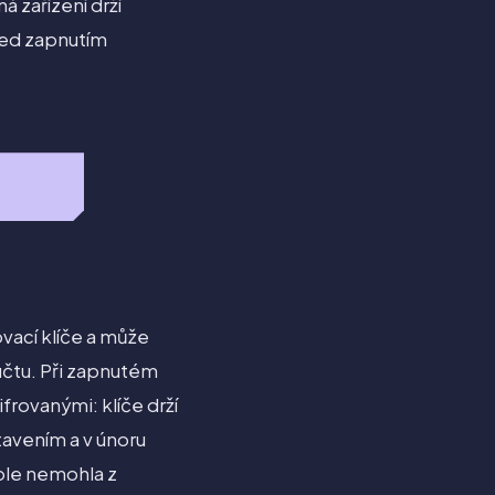
 zařízení drží
před zapnutím
ovací klíče a může
účtu. Při zapnutém
rovanými: klíče drží
tavením a v únoru
pple nemohla z