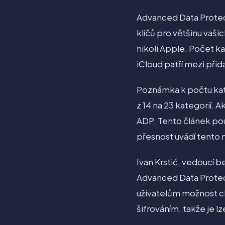
Advanced Data Protect
klíčů pro většinu vaši
nikoli Apple. Počet ka
iCloud patří mezi přid
Poznámka k počtu kate
z 14 na 23 kategorií. 
ADP. Tento článek pou
přesnost uvádí tento 
Ivan Krstić, vedoucí b
Advanced Data Protect
uživatelům možnost chr
šifrováním, takže je l