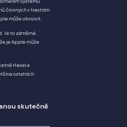
olomením systémů
ánů činnných v trestním
Apple může obnovit.
d. Je to záměrná
, že je Apple může
četně Hesel a
ětšina ostatních
stanou skutečně