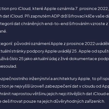
ion pro iCloud, které Apple oznámila 7. prosince 2022
ch dat iCloud. Při zapnutém ADP drží šifrovací klíče vaše 
tegorií dat chráněných end-to-end šifrováním vzroste z 1
ané.
gorií: původní oznámení Apple z prosince 2022 uvádělo, 
Aktuální stránky podpory Apple uvádějí 25. Apple od spuštěn
žívá číslo 25 jako aktuální údaj z živé dokumentace pod
nesoulad.
ezpečnostního inženýrství a architektury Apple, to při sp
ion je nejvyšší úroveň zabezpečení dat v cloudu od App
ánit naprostou většinu jejich nejcitlivějších dat iCloud
ze dešifrovat pouze na jejich důvěryhodných zařízeních.