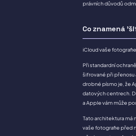
právních důvodů odmí
Co znamená 'šif
iCloud vaše fotografie
Při standardní ochraně
šifrované při přenosu 
drobné písmo je, že A
datových centrech. D
a Apple vám může pomo
Tato architektura má ná
vaše fotografie před 