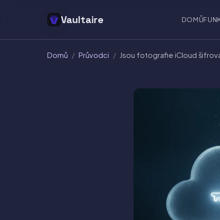
Vaultaire
DOMŮ
FUN
Domů
/
Průvodci
/
Jsou fotografie iCloud šifr