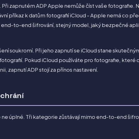
. Při zapnutém ADP Apple nemůže číst vaše fotografie. N
vní příkaz k datům fotografií iCloud - Apple nemá co předa
end-to-end šifrování, stejný model, jaký bezpečné aplik
ení soukromí. Při jeho zapnutí se iCloud stane skutečn
fotografií. Pokud iCloud používáte pro fotografie, které
nii, zapnutí ADP stojí za přínos nastavení.
echrání
le ne úplné. Tři kategorie zůstávají mimo end-to-end šifr