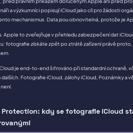
, před právním příkazem doručeným Apple ani před pr
ináři a výzkumníci popisují iCloud jako cíl pro žádosti org
ě tento mechanismus. Data jsou obnovitelná, protože je 
. Apple to zveřejňuje v přehledu zabezpečení dat iClou
: fotografie získáte zpět po ztrátě zařízení právě proto
nem.
iCloud je end-to-end šifrováno při standardní ochraně, v
 a dalších. Fotografie iCloud, zálohy iCloud, Poznámky a v
není.
Protection: kdy se fotografie iCloud 
frovanými