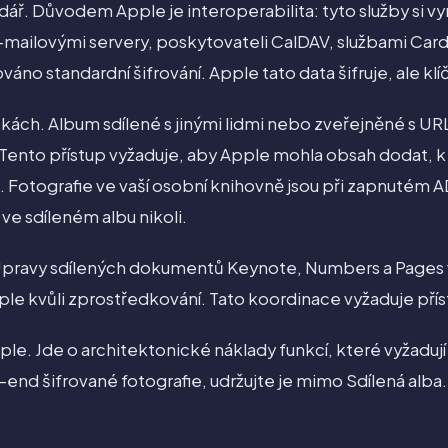
dář. Důvodem Apple je interoperabilita: tyto služby si vy
-mailovými servery, poskytovateli CalDAV, službami Card
no standardní šifrování. Apple tato data šifruje, ale klíč
kách. Album sdílené s jinými lidmi nebo zveřejněné s U
 Tento přístup vyžaduje, aby Apple mohla obsah dodat, 
u. Fotografie ve vaší osobní knihovně jsou při zapnutém 
 ve sdíleném albu nikoli.
Úpravy sdílených dokumentů Keynote, Numbers a Pages 
ple kvůli zprostředkování. Tato koordinace vyžaduje přís
le. Jde o architektonické náklady funkcí, které vyžadují
nd šifrované fotografie, udržujte je mimo Sdílená alba.