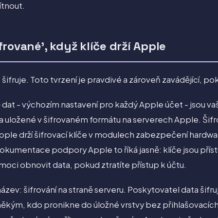
tnout.
rované', když klíče drží Apple
 šifruje. Toto tvrzení je pravdivé a zároveň zavádějící, po
 dat - výchozím nastavení pro každý Apple účet - jsou va
a uložené v šifrovaném formátu na serverech Apple. Šifrov
pple drží šifrovací klíče v modulech zabezpečení hardwar
okumentace podpory Apple to říká jasně: klíče jsou pří
ci obnovit data, pokud ztratíte přístup k účtu.
zev: šifrování na straně serveru. Poskytovatel data šifruje
někým, kdo pronikne do úložné vrstvy bez přihlašovacích