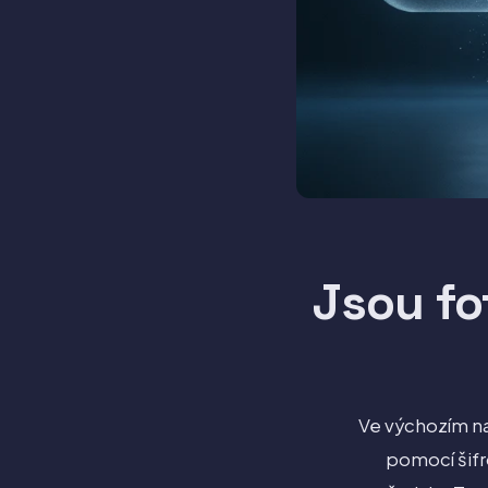
Jsou fo
Ve výchozím na
pomocí šifr