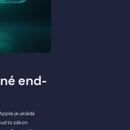
ané end-
Apple je ukládá
kud to zákon