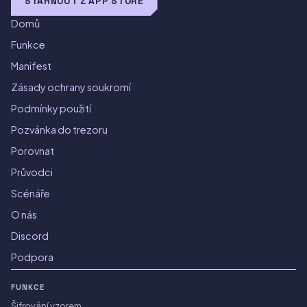
STÁHNOUT Z APP STORE
Domů
Funkce
Manifest
Zásady ochrany soukromí
Podmínky použití
Pozvánka do trezoru
Porovnat
Průvodci
Scénáře
O nás
Discord
Podpora
FUNKCE
Šifrování vzorem