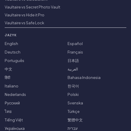
Vaultaire vs Secret Photo Vault
Vaultaire vs Hide it Pro
Vaultaire vs Safe Lock
JAZYK
English
Español
Deutsch
Français
Português
日本語
中文
العربية
हिंदी
Bahasa Indonesia
Italiano
한국어
Nederlands
Polski
Русский
Svenska
ไทย
Türkçe
Tiếng Việt
繁體中文
Українська
עברית