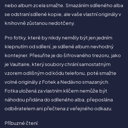
nebo album zcela smažte. Smazáním sdíleného alba
se odstraní sdílené kopie, ale vaše vlastní originály v
knihovně zůstanou nedotčeny.
Pro fotky, které by nikdy neměly být jen jedním
klepnutím od sdílení, je sdílené album nevhodný
kontejner. Přesuňte je do šifrovaného trezoru, jako
je Vaultaire, který soubory chrání samostatným
vzorem odlišným od kódu telefonu, poté smažte
volné originály z Fotek a Nedávno smazaných.
Fotka uložená za vlastním klíčem nemůže být
náhodou přidána do sdíleného alba, přeposlána
odběratelem ani přečtena z veřejného odkazu.
Příbuzné čtení: