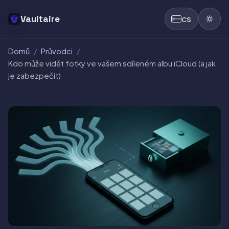
Vaultaire
CS
Domů
/
Průvodci
/
Kdo může vidět fotky ve vašem sdíleném albu iCloud (a jak
je zabezpečit)