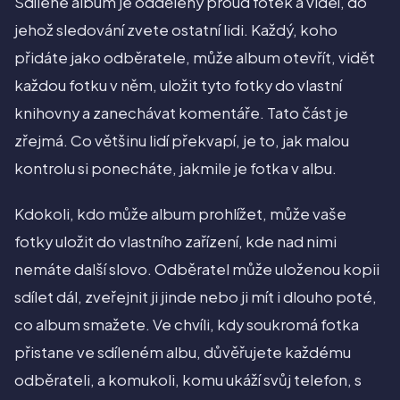
Sdílené album je oddělený proud fotek a videí, do
jehož sledování zvete ostatní lidi. Každý, koho
přidáte jako odběratele, může album otevřít, vidět
každou fotku v něm, uložit tyto fotky do vlastní
knihovny a zanechávat komentáře. Tato část je
zřejmá. Co většinu lidí překvapí, je to, jak malou
kontrolu si ponecháte, jakmile je fotka v albu.
Kdokoli, kdo může album prohlížet, může vaše
fotky uložit do vlastního zařízení, kde nad nimi
nemáte další slovo. Odběratel může uloženou kopii
sdílet dál, zveřejnit ji jinde nebo ji mít i dlouho poté,
co album smažete. Ve chvíli, kdy soukromá fotka
přistane ve sdíleném albu, důvěřujete každému
odběrateli, a komukoli, komu ukáží svůj telefon, s