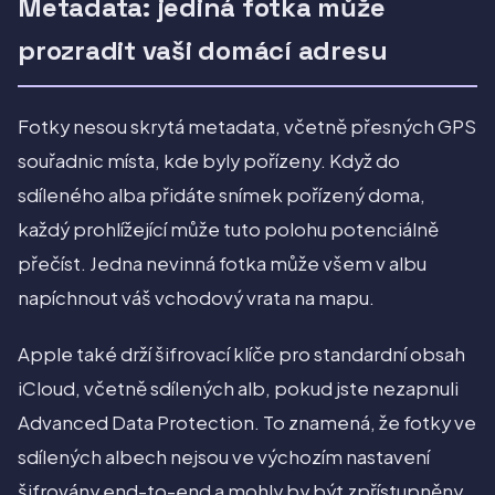
Metadata: jediná fotka může
prozradit vaši domácí adresu
Fotky nesou skrytá metadata, včetně přesných GPS
souřadnic místa, kde byly pořízeny. Když do
sdíleného alba přidáte snímek pořízený doma,
každý prohlížející může tuto polohu potenciálně
přečíst. Jedna nevinná fotka může všem v albu
napíchnout váš vchodový vrata na mapu.
Apple také drží šifrovací klíče pro standardní obsah
iCloud, včetně sdílených alb, pokud jste nezapnuli
Advanced Data Protection. To znamená, že fotky ve
sdílených albech nejsou ve výchozím nastavení
šifrovány end-to-end a mohly by být zpřístupněny