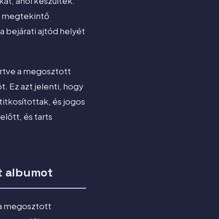
at, ahol készültek.
n megtekintő
a bejárati ajtód helyét
eértve a megosztott
 Ez azt jelenti, hogy
tkosítottak, és jogos
lőtt, és tarts
t albumot
 a megosztott