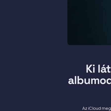
Ki l
albumod 
Az iCloud meg