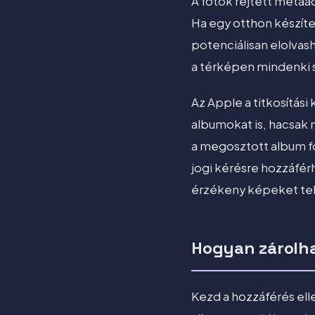
A fotók rejtett metaa
Ha egy otthon készít
potenciálisan elolvash
a térképen mindenki 
Az Apple a titkosítási
albumokat is, hacsak 
a megosztott album fo
jogi kérésre hozzáférh
érzékeny képeket tel
Hogyan zárolha
Kezd a hozzáférés ell