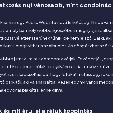
vatkozás nyilvánosabb, mint gondolnád
nál van egy Public Website nevű lehetőség. Ha be van 
ást, amely bármely webböngészőben megnyitja az album
atkozás véletlenszerűnek tűnik, de nem jelszó. Bárki, ak
tlenül, megnyithatja az albumot, és böngészhet az össz
ebbre jutnak, mint az emberek várják. Továbbítják, c
peket készítenek róluk, és nyilvános oldalon közzétéve 
yet azért kapcsoltad be, hogy fotókat mutass egy roko
 bárkitől, aki valaha is látja. Kezelj egy nyilvános meg
a egy óriásplakátra lenne kiírva.
és mit árul el a rájuk koppintás