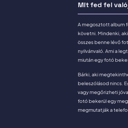
Mit fed fel va
A megosztott album f
követni. Mindenki, ak
összes benne lévő fot
nyilvánvaló. Ami a le
miután egy fotó beker
Bárki, aki megtekinth
beleszólásod nincs. E
vagy megőrizheti jóva
fotó bekerül egy meg
megmutatják a telefo