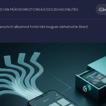
GYAN MŰKÖDIK
BIZTONSÁG
ÖSSZEHASONLÍTÁS
H
egosztott albumod fotóit (és hogyan zárhatod le őket)