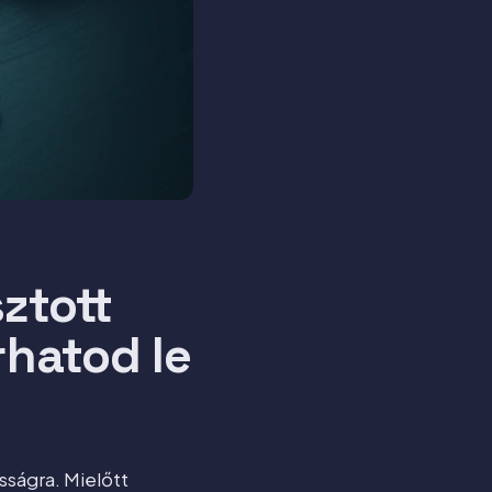
ztott
rhatod le
ságra. Mielőtt