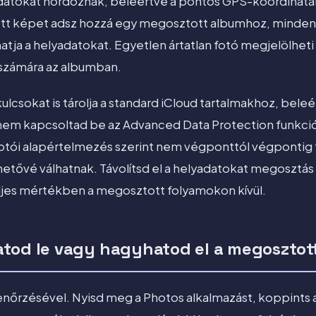
datokat hordoznak, beleértve a pontos GPS-koordináták
ett képet adsz hozzá egy megosztott albumhoz, minde
atja a helyadatokat. Egyetlen ártatlan fotó megjelölheti 
számára az albumban.
 kulcsokat is tárolja a standard iCloud tartalmakhoz, bel
nem kapcsoltad be az Advanced Data Protection funkciót.
tói alapértelmezés szerint nem végponttól végpontig ti
etővé válhatnak. Távolítsd el a helyadatokat megosztás e
jes mértékben a megosztott folyamokon kívül.
tod le vagy hagyhatod el a megosztot
enőrzésével. Nyisd meg a Photos alkalmazást, koppints