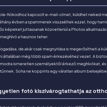
Apple-fiókodhoz kapcsolt e-mail-címet, küldhet neked 
néhány évben a spammerek visszaéltek ezzel, hogy ha
ős képeket juttassanak közvetlenül a Photos alkalmazá
meghívó a hasznos teher.
gadása, de akár csak megnyitása is megerősítheti a kü
mi általában még több spam érkezéséhez vezet. A bizt
zámodra ismeretlen személyektől érkező meghívókat, és 
tűnnek. Soha ne koppints egy váratlan album belsejében
yetlen fotó kiszivárogtathatja az otth