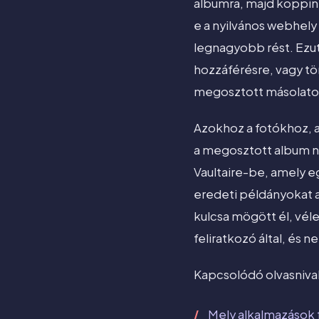
albumra, majd koppint
e a nyilvános webhely 
legnagyobb rést. Ezut
hozzáférésre, vagy tö
megosztott másolatok
Azokhoz a fotókhoz, 
a megosztott album ne
Vaultaire-be, amely eg
eredeti példányokat a
kulcsa mögött él, vé
feliratkozó által, és n
Kapcsolódó olvasniva
Mely alkalmazások 