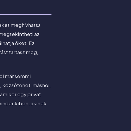
yeket meghívhatsz
 megtekintheti az
lhatja őket. Ez
tást tartasz meg,
hol már semmi
t, közzéteheti máshol,
 amikor egy privát
mindenkiben, akinek