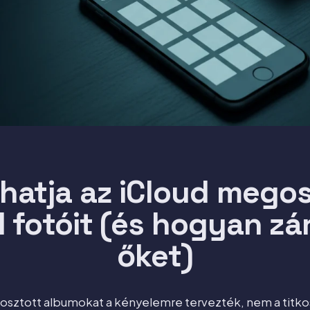
áthatja az iCloud megos
fotóit (és hogyan zá
őket)
osztott albumokat a kényelemre tervezték, nem a titkos