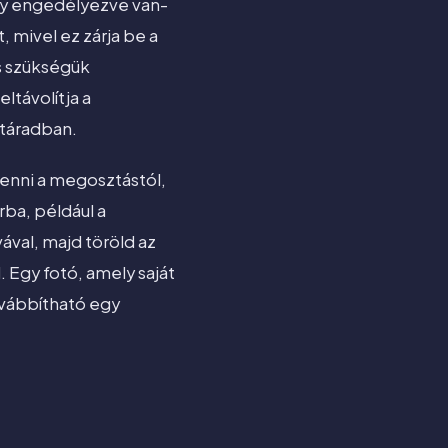
ogy engedélyezve van-
, mivel ez zárja be a
cs szükségük
ltávolítja a
vtáradban.
enni a megosztástól,
rba, például a
vával, majd töröld az
 Egy fotó, amely saját
ovábbítható egy