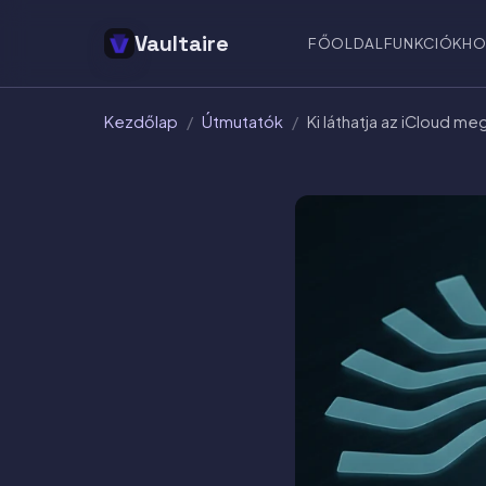
Vaultaire
FŐOLDAL
FUNKCIÓK
HO
Kezdőlap
/
Útmutatók
/
Ki láthatja az iCloud m