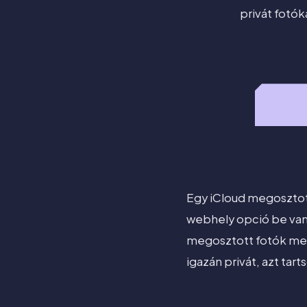
privát fotók
Egy iCloud megosztot
webhely opció be van 
megosztott fotók megő
igazán privát, azt tar