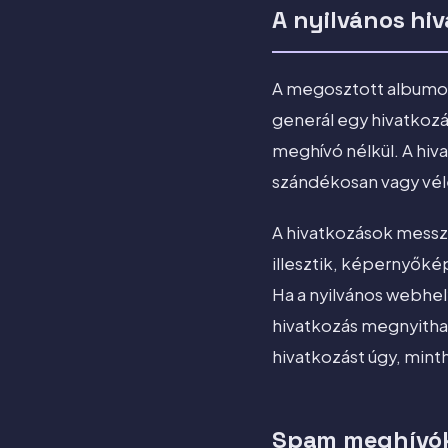
A nyilvános hi
A megosztott albumok
generál egy hivatkoz
meghívó nélkül. A hiv
szándékosan vagy véle
A hivatkozások messz
illesztik, képernyőké
Ha a nyilvános webhel
hivatkozás megnyitható
hivatkozást úgy, minth
Spam meghívók 