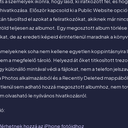
s a személyek ikonra, hogy lásd, ki iratkozott fel, és h
hivatkozása. Először kapcsold ki a Public Website opciót
án távolítsd el azokat a feliratkozókat, akiknek már nin
röld teljesen az albumot. Egy megosztott album törlése e
at, de az eredeti képeid érintetlenül maradnak a köny
amelyeknek soha nem kellene egyetlen koppintásnyira l
m a megfelelő tároló. Helyezd át őket titkosított trezo
y különálló mintával védi a fájlokat, nem a telefon jelsza
 Photos alkalmazásból és a Recently Deleted mappából.
letlenül sem adható hozzá megosztott albumhoz, nem t
em olvasható le nyilvános hivatkozásról.
ló:
férhetnek hozzá az iPhone fotóidhoz