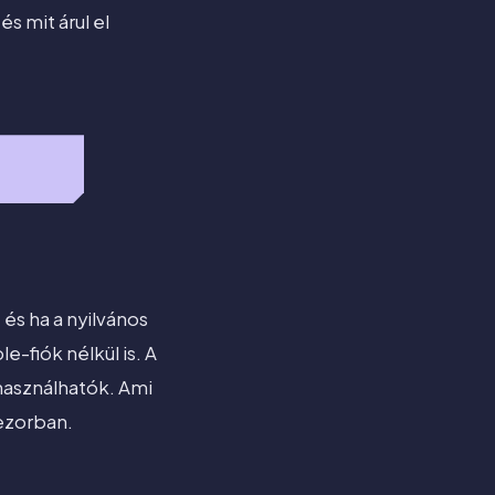
s mit árul el
s ha a nyilvános
-fiók nélkül is. A
használhatók. Ami
rezorban.