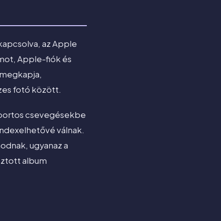
kapcsolva, az Apple
ot, Apple-fiók és
i megkapja,
es fotó között.
soportos csevegésekbe
indexelhetővé válnak.
nodnak, ugyanaz a
osztott album