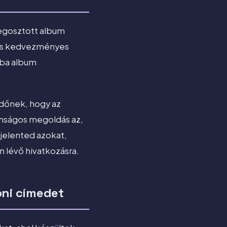
megosztott album
mis kedvezményes
sba album
ldőnek, hogy az
onságos megoldás az,
jelented azokat,
 lévő hivatkozásra.
oni címedet