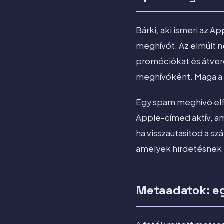
Bárki, aki ismeri az 
meghívót. Az elmúlt 
promóciókat és átver
meghívóként. Maga a 
Egy spam meghívó elfo
Apple-címed aktív, a
ha visszautasítod a s
amelyek hirdetésnek 
Metaadatok: eg