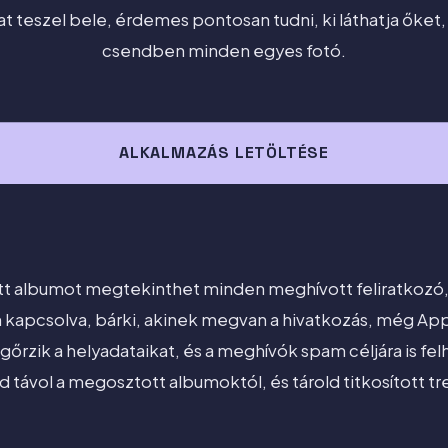
at teszel bele, érdemes pontosan tudni, ki láthatja őket, é
csendben minden egyes fotó.
ALKALMAZÁS LETÖLTÉSE
t albumot megtekinthet minden meghívott feliratkozó, é
kapcsolva, bárki, akinek megvan a hivatkozás, még Apple
rzik a helyadataikat, és a meghívók spam céljára is fel
tsd távol a megosztott albumoktól, és tárold titkosított t