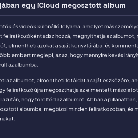
lójában egy iCloud megosztott album
otók és videók különálló folyama, amelyet más személ
it feliratkozóként adsz hozzá, megnyithatja az albumot,
ót, elmentheti azokat a saját könyvtárába, és kommentá
gtöbb embert meglepi, az az, hogy mennyire kevés irányí
ült az albumba.
eti az albumot, elmentheti fotóidat a saját eszközére, a
gy feliratkozó újra megoszthatja az elmentett másolato
l azután, hogy töröltéd az albumot. Abban a pillanatban,
osztott albumba, megbízol minden feliratkozóban, és 
nukat.