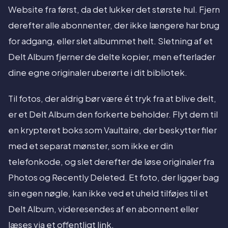
Website fra først, da det lukker det største hul. Fjern
derefter alle abonnenter, der ikke længere har brug
for adgang, eller slet albummet helt. Sletning af et
Delt Album fjerner de delte kopier, men efterlader
dine egne originaler uberørte i dit bibliotek.
Til fotos, der aldrig bør være ét tryk fra at blive delt,
er et Delt Album den forkerte beholder. Flyt dem til
en krypteret boks som Vaultaire, der beskytter filer
med et separat mønster, som ikke er din
telefonkode, og slet derefter de løse originaler fra
Photos og Recently Deleted. Et foto, der ligger bag
sin egen nøgle, kan ikke ved et uheld tilføjes til et
Delt Album, videresendes af en abonnent eller
læses via et offentligt link.