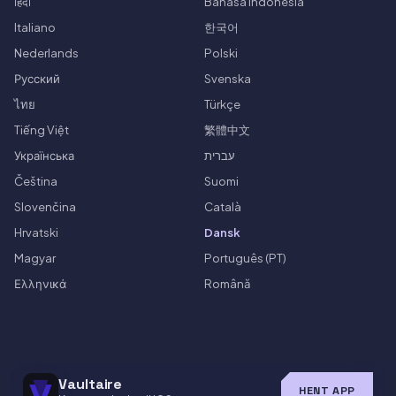
हिंदी
Bahasa Indonesia
Italiano
한국어
Nederlands
Polski
Русский
Svenska
ไทย
Türkçe
Tiếng Việt
繁體中文
Українська
עברית
Čeština
Suomi
Slovenčina
Català
Hrvatski
Dansk
Magyar
Português (PT)
Ελληνικά
Română
Vaultaire
HENT APP