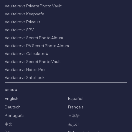
Vaultaire vs Private Photo Vault
Vaultaire vs Keepsafe
Vaultaire vs Privault
Vaultaire vs SPV
Vaultaire vs Secret Photo Album
Vaultaire vs PV Secret Photo Album
Vaultaire vs Calculator#
Vaultaire vs Secret Photo Vault
Vaultaire vs Hide it Pro
Vaultaire vs Safe Lock
SPROG
English
Español
Deutsch
Français
Português
日本語
中文
العربية