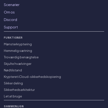
Scenarier
Om os
Discord
Support
FUNKTIONER
Mønsterkryptering
Hemmelig sætning
Troværdig benægtelse
Skjulte hvælvinger
Nødtilstand
Krypteret iCloud-sikkerhedskopiering
Sikker deling
Sikkerhedsarkitektur
Let at bruge
SAMMENLIGN