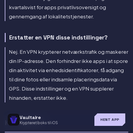
kvartalsvist for apps privatlivsoversigt og
gennemgang af lokalitetstjenester.
Erstatter en VPN disse indstillinger?
Nej. En VPN krypterer netværkstrafik og maskerer
din IP-adresse. Den forhindrer ikke apps i at spore
din aktivitet via enhedsidentifikatorer, få adgang
til dine fotos eller indsamle placeringsdata via
GPS. Disse indstillinger og en VPN supplerer
hinanden, erstatter ikke.
Vaultaire
HENT APP
Konklusion
Krypteret boks til iOS