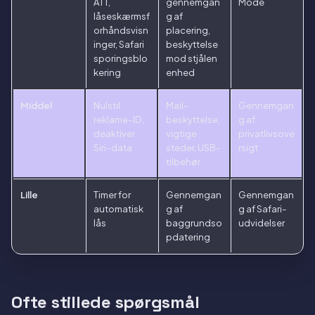
ATT,
gennemgan
Mode
låseskærmsf
g af
orhåndsvisn
placering,
inger, Safari
beskyttelse
sporingsblo
mod stjålen
kering
enhed
Middel
Nulstil
Mail-
Gennemgan
reklame-ID,
beskyttelse,
g af
deaktiver
vigtige
privatlivsove
Siri-data
steder, USB-
rsigt
tilbehør
Lille
Timer for
Gennemgan
Gennemgan
automatisk
g af
g af Safari-
lås
baggrundso
udvidelser
pdatering
Ofte stillede spørgsmål