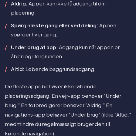
Aldrig:
Appen kan ikke få adgang til din
placering.
Spørg næste gang eller ved deling:
Appen
spørger hver gang.
Under brug af app:
Adgang kun når appen er
åben og i forgrunden.
Altid:
Løbende baggrundsadgang.
De fleste apps behøver ikke løbende
placeringsadgang. En vejr-app behøver "Under
brug." En fotoredigerer behøver "Aldrig." En
navigations-app behøver "Under brug" (ikke "Altid,"
medmindre du regelmæssigt bruger den til
kørende navigation).