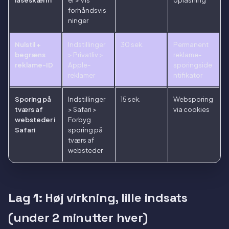
forhåndsvis
ninger
Nulstil +
Indstillinger
30 sek.
Permanent
begræns
> Privatliv >
reklame-
reklame-ID
Apple-
sporingside
reklamer
ntifikator
Sporing på
Indstillinger
15 sek.
Websporing
tværs af
> Safari >
via cookies
websteder i
Forbyg
Safari
sporing på
tværs af
websteder
Lag 1: Høj virkning, lille indsats
(under 2 minutter hver)