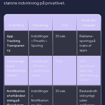
største indvirkning på privatlivet.
Hvad det
Indstilling
Placering
Tid
stopper
App
Indstillinger
30 sek.
Reklame-
Tracking
> Privatliv >
sporing på
Transparen
Sporing
tværs af
cy
apps
Gennemga
Indstillinger
3 min.
GPS-
ng af
> Privatliv >
sporing af
lokalitetstje
Lokalitetstje
apps der
nester
nester
ikke har brug
for det
Notifikation
Indstillinger
30 sek.
Beskedindh
sforhåndsvi
>
old synligt
sning på
Notifikation
uden
låseskærm
er > Vis
oplåsning