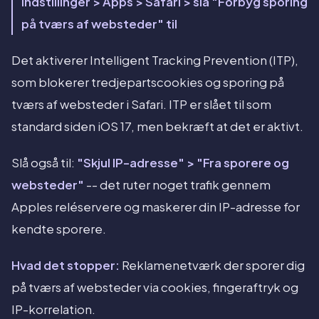
Indstillinger > Apps > Safari > slå "Forbyg sporing
på tværs af websteder" til
Det aktiverer Intelligent Tracking Prevention (ITP),
som blokerer tredjepartscookies og sporing på
tværs af websteder i Safari. ITP er slået til som
standard siden iOS 17, men bekræft at det er aktivt.
Slå også til:
"Skjul IP-adresse" > "Fra sporere og
websteder"
-- det ruter noget trafik gennem
Apples reléservere og maskerer din IP-adresse for
kendte sporere.
Hvad det stopper:
Reklamenetværk der sporer dig
på tværs af websteder via cookies, fingeraftryk og
IP-korrelation.