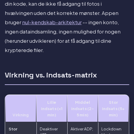
din kode, kan de ikke få adgang til fotos i
hvælvingen uden det korrekte mønster. Appen
bruger
nul-kendskab-arkitektur
-- ingen konto,
ingen dataindsamling, ingen mulighed for nogen
(herunder udvikleren) for at få adgang til dine
krypterede filer.
Virkning vs. indsats-matrix
Lille
Middel
Stor
indsats (<1
indsats (2-
indsats (5+
Virkning
min)
5 min)
min)
Stor
Deaktiver
Aktiver ADP,
Lockdown