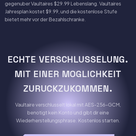
gegenuber Vaultaires $29.99 Lebenslang. Vaultaires
Jahresplan kostet $9.99, und die kostenlose Stufe
bietet mehr vor der Bezahlschranke.
ECHTE VERSCHLUSSELUNG.
MIT EINER MOGLICHKEIT
ZURUCKZUKOMMEN.
Vaultaire verschlusselt lokal mit AES-256-GCM,
benotigt kein Konto und gibt dir eine
Wiederherstellungsphrase. Kostenlos starten.