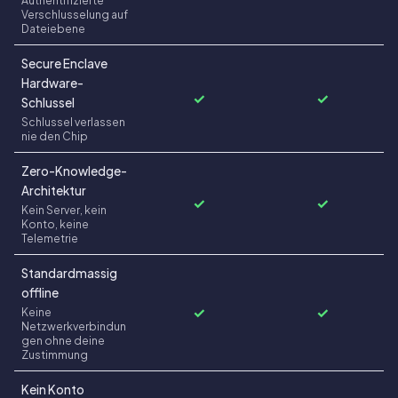
Verschlusselung auf
Dateiebene
Secure Enclave
Hardware-
✓
✓
Schlussel
Schlussel verlassen
nie den Chip
Zero-Knowledge-
Architektur
✓
✓
Kein Server, kein
Konto, keine
Telemetrie
Standardmassig
offline
✓
✓
Keine
Netzwerkverbindun
gen ohne deine
Zustimmung
Kein Konto