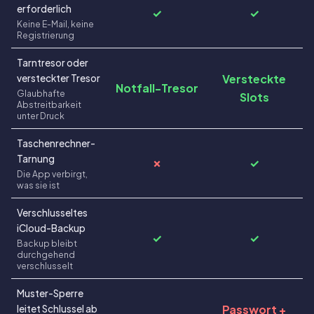
erforderlich
✓
✓
Keine E-Mail, keine
Registrierung
Tarntresor oder
Versteckte
versteckter Tresor
Notfall-Tresor
Glaubhafte
Slots
Abstreitbarkeit
unter Druck
Taschenrechner-
Tarnung
✗
✓
Die App verbirgt,
was sie ist
Verschlusseltes
iCloud-Backup
✓
✓
Backup bleibt
durchgehend
verschlusselt
Muster-Sperre
Passwort +
leitet Schlussel ab