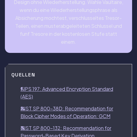
Design ohne Wiederherstellung. Wahle Vaultaire,
wenn du eine Wiederherstellungsphrase als
Absicherung mochtest, verschlusseltes Tresor-
Teilen, einen musterabgeleiteten Schlussel und
funf Tresore in der kostenlosen Stufe statt
einem.
QUELLEN
FIPS 197: Advanced Encryption Standard
(AES)
NIST SP 800-38D: Recommendation for
Block Cipher Modes of Operation: GCM
NIST SP 800-132: Recommendation for
Password-Based Key Derivation