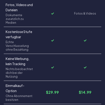
Fotos, Videos und
Dateien
✓
Fotos & Videos
Dokumente
zusatzlich zu
Medien
Kostenlose Stufe
verfugbar
✓
✓
Echte
Verschlusselung
ohne Bezahlung
Keine Werbung,
kein Tracking
✓
✓
Nichts beobachtet
dich bei der
Nutzung
Einmalkauf-
Option
$29.99
$14.99
Ohne Abonnement
besitzen