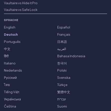
Vaultaire vs Hide it Pro
Vaultaire vs Safe Lock
SPRACHE
English
Español
Deutsch
Français
Português
日本語
中文
العربية
हिंदी
Bahasa Indonesia
Italiano
한국어
Nederlands
Polski
Русский
Svenska
ไทย
Türkçe
Tiếng Việt
繁體中文
Українська
עברית
Čeština
Suomi