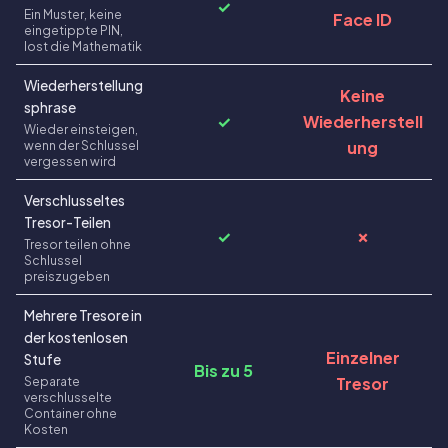
✓
Ein Muster, keine
Face ID
eingetippte PIN,
lost die Mathematik
Wiederherstellung
Keine
sphrase
✓
Wiederherstell
Wieder einsteigen,
wenn der Schlussel
ung
vergessen wird
Verschlusseltes
Tresor-Teilen
✓
✗
Tresor teilen ohne
Schlussel
preiszugeben
Mehrere Tresore in
der kostenlosen
Einzelner
Stufe
Bis zu 5
Separate
Tresor
verschlusselte
Container ohne
Kosten