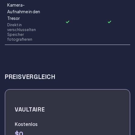
Kamera-
Aufnahme in den
Tresor
✓
✓
Direkt in
verschlusselten
Speicher
fotografieren
PREISVERGLEICH
VAULTAIRE
Kostenlos
$0