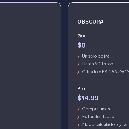
OBSCURA
Gratis
$0
Un solo cofre
Hasta 50 fotos
Cifrado AES-256-GC
Pro
$14.99
Compra unica
Fotos ilimitadas
Modo calculadora y ran