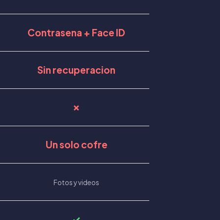
Contrasena + Face ID
Sin recuperacion
✗
Un solo cofre
Fotos y videos
✓