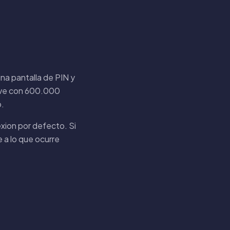
na pantalla de PIN y
lave con 600.000
o.
xion por defecto. Si
 a lo que ocurre