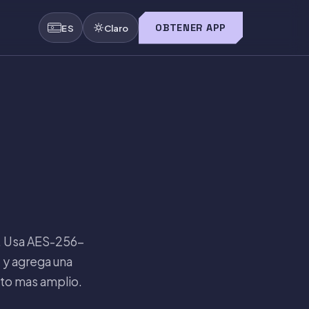
OBTENER APP
ES
Claro
e. Usa AES-256-
 y agrega una
ito mas amplio.