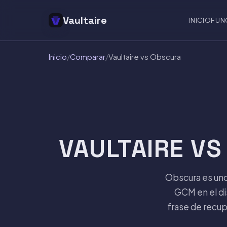
Vaultaire
INICIO
FUN
Inicio
/
Comparar
/
Vaultaire vs Obscura
VAULTAIRE V
Obscura es uno
GCM en el di
frase de recup