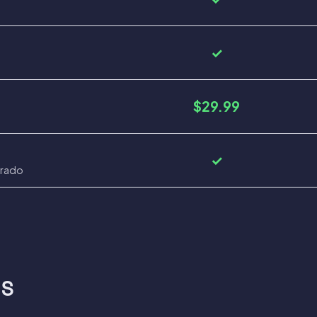
✓
$29.99
✓
frado
OS