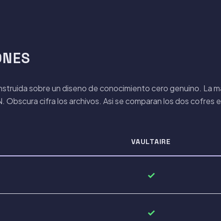
ONES
onstruida sobre un diseno de conocimiento cero genuino. La m
 Obscura cifra los archivos. Asi se comparan los dos cofres 
VAULTAIRE
✓
✓