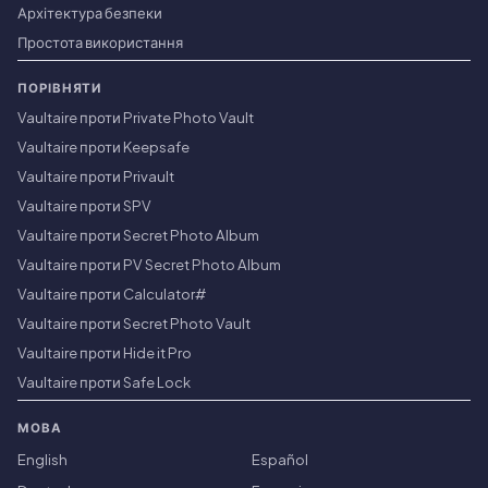
Архітектура безпеки
Простота використання
ПОРІВНЯТИ
Vaultaire проти Private Photo Vault
Vaultaire проти Keepsafe
Vaultaire проти Privault
Vaultaire проти SPV
Vaultaire проти Secret Photo Album
Vaultaire проти PV Secret Photo Album
Vaultaire проти Calculator#
Vaultaire проти Secret Photo Vault
Vaultaire проти Hide it Pro
Vaultaire проти Safe Lock
МОВА
English
Español