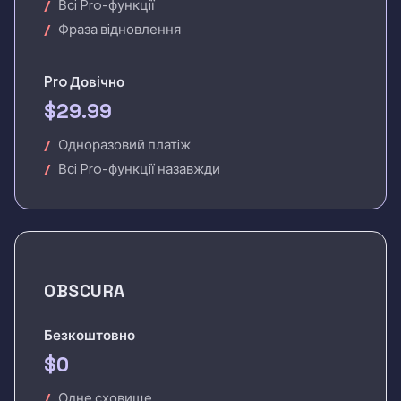
Всi Pro-функцiї
Фраза вiдновлення
Pro Довiчно
$29.99
Одноразовий платiж
Всi Pro-функцiї назавжди
OBSCURA
Безкоштовно
$0
Одне сховище