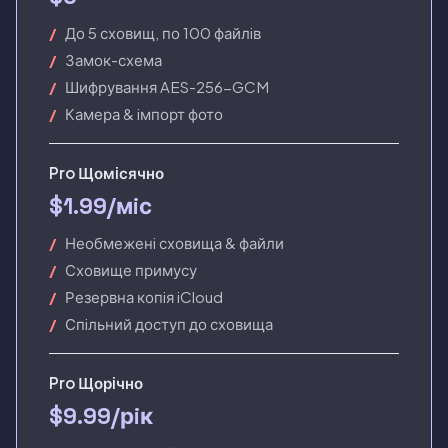
До 5 сховищ, по 100 файлiв
Замок-схема
Шифрування AES-256-GCM
Камера & iмпорт фото
Pro Щомiсячно
$1.99/мiс
Необмеженi сховища & файли
Сховище примусу
Резервна копiя iCloud
Спiльний доступ до сховища
Pro Щорiчно
$9.99/рiк