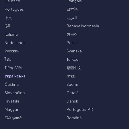
Deutsch
Français
Português
日本語
中文
العربية
हिंदी
Bahasa Indonesia
Italiano
한국어
Nederlands
Polski
Русский
Svenska
ไทย
Türkçe
Tiếng Việt
繁體中文
Українська
עברית
Čeština
Suomi
Slovenčina
Català
Hrvatski
Dansk
Magyar
Português (PT)
Ελληνικά
Română