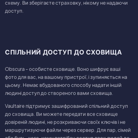
схему. Ви зберiгаєте страховку, нiкому не надаючи
доступ.
СПIЛЬНИЙ ДОСТУП ДО СХОВИЩА
Obscura - особисте сховище. Воно шифрує вашi
фото для вас, на вашому пристрої, i зупиняється на
цьому. Немає вбудованого способу надати iншiй
людинi доступ до створеного вами сховища.
Vaultaire пiдтримує зашифрований спiльний доступ
до сховища. Ви можете передати все сховище
довiренiй людинi, не розкриваючи своїх ключiв i не
маршрутизуючи файли через сервер. Для пар, сiмей
або будь-кого, кому потрiбен доступ двох людей до