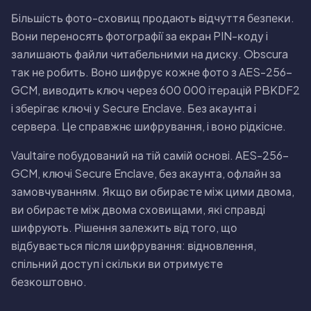
Бiльшiсть фото-сховищ продають вiдчуття безпеки.
Вони переносять фотографiї за екран PIN-коду i
залишають файли читабельними на диску. Obscura
так не робить. Воно шифрує кожне фото з AES-256-
GCM, виводить ключ через 600 000 iтерацiй PBKDF2
i зберiгає ключi у Secure Enclave. Без акаунта i
сервера. Це справжнє шифрування, i воно рiдкiсне.
Vaultaire побудований на тiй самiй основi. AES-256-
GCM, ключi Secure Enclave, без акаунта, офлайн за
замовчуванням. Якщо ви обираєте мiж цими двома,
ви обираєте мiж двома сховищами, якi справдi
шифрують. Рiшення залежить вiд того, що
вiдбувається пiсля шифрування: вiдновлення,
спiльний доступ i скiльки ви отримуєте
безкоштовно.