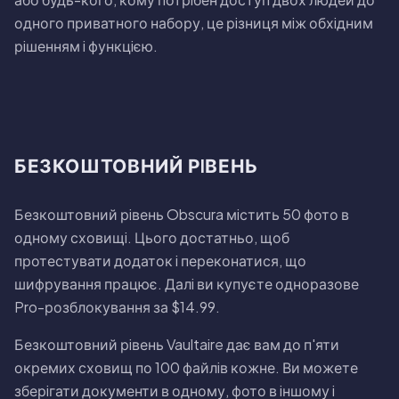
одного приватного набору, це рiзниця мiж обхiдним
рiшенням i функцiєю.
БЕЗКОШТОВНИЙ РIВЕНЬ
Безкоштовний рiвень Obscura мiстить 50 фото в
одному сховищi. Цього достатньо, щоб
протестувати додаток i переконатися, що
шифрування працює. Далi ви купуєте одноразове
Pro-розблокування за $14.99.
Безкоштовний рiвень Vaultaire дає вам до п'яти
окремих сховищ по 100 файлiв кожне. Ви можете
зберiгати документи в одному, фото в iншому i