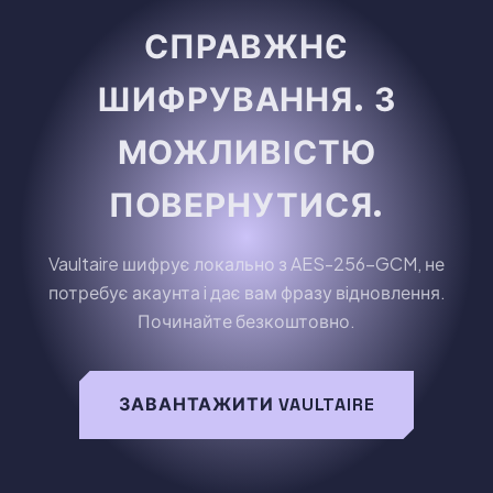
СПРАВЖНЄ
ШИФРУВАННЯ. З
МОЖЛИВIСТЮ
ПОВЕРНУТИСЯ.
Vaultaire шифрує локально з AES-256-GCM, не
потребує акаунта i дає вам фразу вiдновлення.
Починайте безкоштовно.
ЗАВАНТАЖИТИ VAULTAIRE