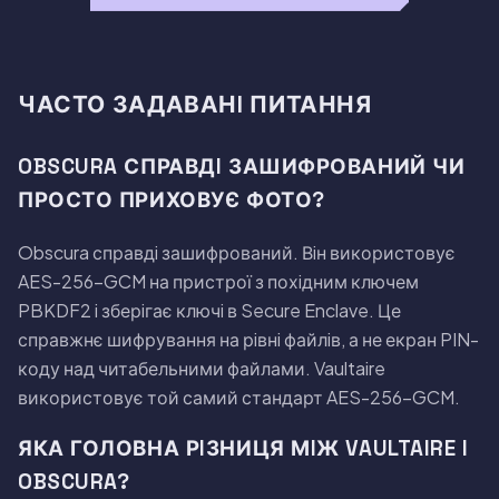
ЧАСТО ЗАДАВАНI ПИТАННЯ
OBSCURA СПРАВДI ЗАШИФРОВАНИЙ ЧИ
ПРОСТО ПРИХОВУЄ ФОТО?
Obscura справдi зашифрований. Вiн використовує
AES-256-GCM на пристрої з похiдним ключем
PBKDF2 i зберiгає ключi в Secure Enclave. Це
справжнє шифрування на рiвнi файлiв, а не екран PIN-
коду над читабельними файлами. Vaultaire
використовує той самий стандарт AES-256-GCM.
ЯКА ГОЛОВНА РIЗНИЦЯ МIЖ VAULTAIRE I
OBSCURA?