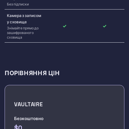
Без пiдписки
Камера з записом
у сховище
✓
✓
Знiмайте прямо до
зашифрованого
сховища
ПОРIВНЯННЯ ЦIН
VAULTAIRE
Безкоштовно
$0