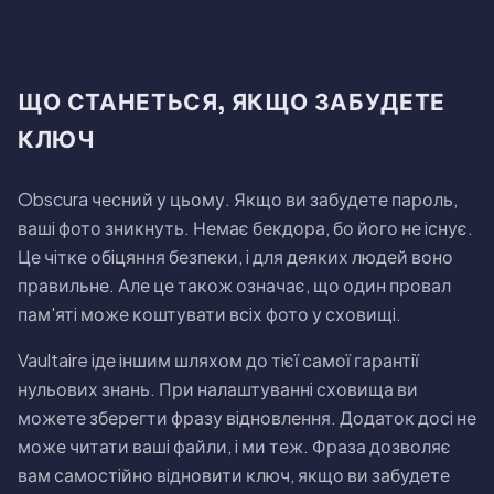
ЩО СТАНЕТЬСЯ, ЯКЩО ЗАБУДЕТЕ
КЛЮЧ
Obscura чесний у цьому. Якщо ви забудете пароль,
вашi фото зникнуть. Немає бекдора, бо його не iснує.
Це чiтке обiцяння безпеки, i для деяких людей воно
правильне. Але це також означає, що один провал
пам'ятi може коштувати всiх фото у сховищi.
Vaultaire iде iншим шляхом до тiєї самої гарантiї
нульових знань. При налаштуваннi сховища ви
можете зберегти фразу вiдновлення. Додаток досi не
може читати вашi файли, i ми теж. Фраза дозволяє
вам самостiйно вiдновити ключ, якщо ви забудете