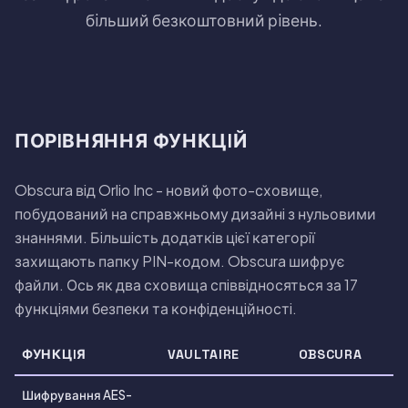
бiльший безкоштовний рiвень.
ПОРIВНЯННЯ ФУНКЦIЙ
Obscura вiд Orlio Inc - новий фото-сховище,
побудований на справжньому дизайнi з нульовими
знаннями. Бiльшiсть додаткiв цiєї категорiї
захищають папку PIN-кодом. Obscura шифрує
файли. Ось як два сховища спiввiдносяться за 17
функцiями безпеки та конфiденцiйностi.
ФУНКЦIЯ
VAULTAIRE
OBSCURA
Шифрування AES-