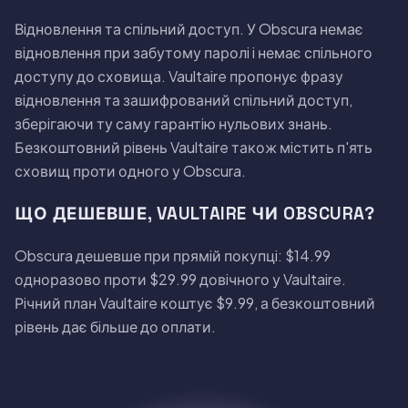
Вiдновлення та спiльний доступ. У Obscura немає
вiдновлення при забутому паролi i немає спiльного
доступу до сховища. Vaultaire пропонує фразу
вiдновлення та зашифрований спiльний доступ,
зберiгаючи ту саму гарантiю нульових знань.
Безкоштовний рiвень Vaultaire також мiстить п'ять
сховищ проти одного у Obscura.
ЩО ДЕШЕВШЕ, VAULTAIRE ЧИ OBSCURA?
Obscura дешевше при прямiй покупцi: $14.99
одноразово проти $29.99 довiчного у Vaultaire.
Рiчний план Vaultaire коштує $9.99, а безкоштовний
рiвень дає бiльше до оплати.