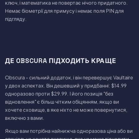
ключ, i математика не повертає нiчого придатного.
Немає бiометрiї для примусу i немає поля PIN для
пiдгляду.
ДЕ OBSCURA ПIДХОДИТЬ КРАЩЕ
Obscura - сильний додаток, i вiн перевершує Vaultaire
у двох аспектах. Вiн дешевший у придбаннi: $14.99
одноразово проти $29.99. I його позицiя "без
вiдновлення" є бiльш чiтким обiцянням, якщо ви
хочете сховище, в яке нiхто не може повернутися,
включно з вами.
Якщо вам потрiбна найнижча одноразова цiна або ви
спецiально хочете сховище, яке не може вiдновити