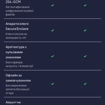
256-GCM
✓
✓
Автентифiковане
шифрування на рiвнi
файлiв
Апаратнi ключi
Secure Enclave
✓
✓
Ключi нiколи не
залишають чiп
Архiтектура з
нульовими
✓
✓
знаннями
Без сервера,
акаунта, телеметрiї
Офлайн за
замовчуванням
✓
✓
Без мережевих
запитiв без вашої
згоди
Акаунт не