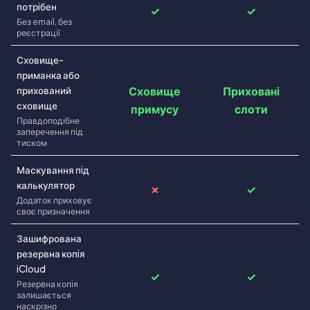
потрiбен
✓
✓
Без email, без
реєстрацiї
Сховище-
приманка або
Сховище
Прихованi
прихований
сховище
примусу
слоти
Правдоподiбне
заперечення пiд
тиском
Маскування пiд
калькулятор
✗
✓
Додаток приховує
своє призначення
Зашифрована
резервна копiя
iCloud
✓
✓
Резервна копiя
залишається
наскрiзно