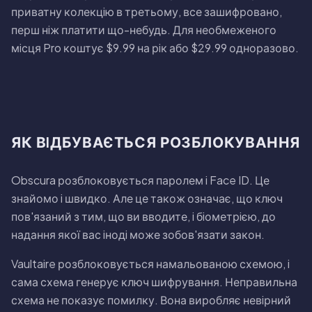
приватну колекцiю в третьому, все зашифровано,
перш нiж платити що-небудь. Для необмеженого
мiсця Pro коштує $9.99 на рiк або $29.99 одноразово.
ЯК ВIДБУВАЄТЬСЯ РОЗБЛОКУВАННЯ
Obscura розблоковується паролем i Face ID. Це
знайомо i швидко. Але це також означає, що ключ
пов'язаний з тим, що ви вводите, i бiометрiєю, до
надання якої вас iнодi може зобов'язати закон.
Vaultaire розблоковується намальованою схемою, i
сама схема генерує ключ шифрування. Неправильна
схема не показує помилку. Вона виробляє невiрний