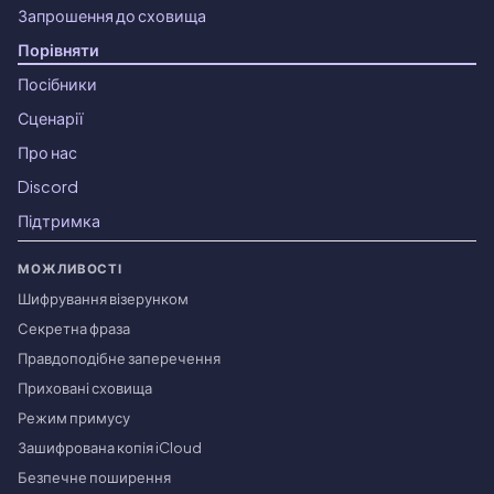
Запрошення до сховища
Порівняти
Посібники
Сценарії
Про нас
Discord
Підтримка
МОЖЛИВОСТІ
Шифрування візерунком
Секретна фраза
Правдоподібне заперечення
Приховані сховища
Режим примусу
Зашифрована копія iCloud
Безпечне поширення