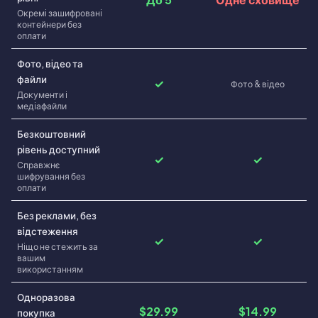
Окремi зашифрованi
контейнери без
оплати
Фото, вiдео та
файли
✓
Фото & вiдео
Документи i
медiафайли
Безкоштовний
рiвень доступний
✓
✓
Справжнє
шифрування без
оплати
Без реклами, без
вiдстеження
✓
✓
Нiщо не стежить за
вашим
використанням
Одноразова
$29.99
$14.99
покупка