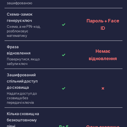
зашифрованою
Схема-замок
Пароль + Face
генерує ключ
✓
Схема, а не PIN-код,
ID
розблоковує
математику
Фраза
Немає
вiдновлення
✓
вiдновлення
Повернутися, якщо
забули ключ
Зашифрований
спiльний доступ
до сховища
✓
✗
Надати доступ до
сховища без
передачi ключiв
Кiлька сховищ на
безкоштовному
рiвнi
До 5
Одне сховище