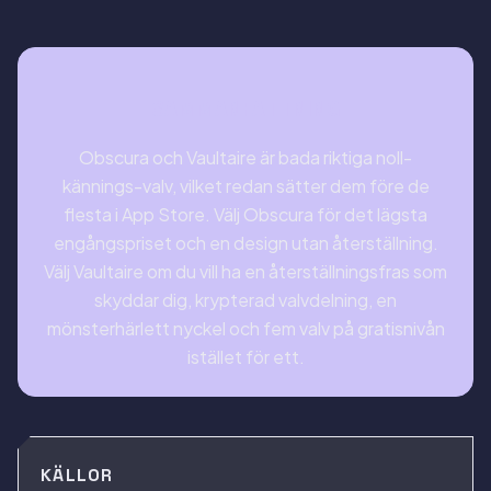
SAMMANFATTNING
Obscura och Vaultaire är bada riktiga noll-
kännings-valv, vilket redan sätter dem före de
flesta i App Store. Välj Obscura för det lägsta
engångspriset och en design utan återställning.
Välj Vaultaire om du vill ha en återställningsfras som
skyddar dig, krypterad valvdelning, en
mönsterhärlett nyckel och fem valv på gratisnivån
istället för ett.
KÄLLOR