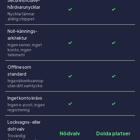
Secure Enclave-
hårdvarunycklar
✓
✓
Nycklar lämnar
aldrig chippet
Noll-kännings-
arkitektur
✓
✓
Ingen server, inget
konto, ingen
telemetri
Offline som
standard
✓
✓
Inga nätverksanrop
utan ditt samtycke
Inget konto krävs
✓
✓
Ingen e-post, ingen
registrering
Lockvagns- eller
dolt valv
Nödvalv
Dolda platser
Trovärdig