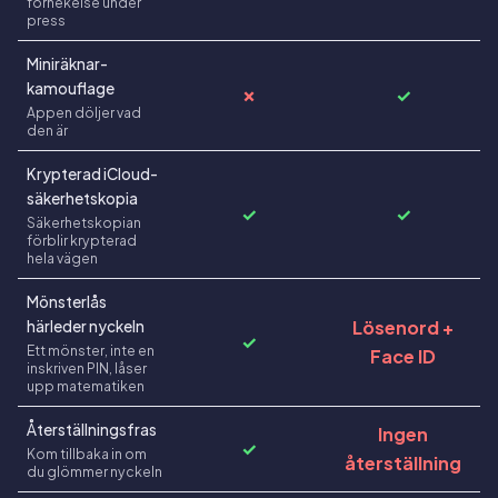
förnekelse under
press
Miniräknar-
kamouflage
✗
✓
Appen döljer vad
den är
Krypterad iCloud-
säkerhetskopia
✓
✓
Säkerhetskopian
förblir krypterad
hela vägen
Mönsterlås
Lösenord +
härleder nyckeln
✓
Ett mönster, inte en
Face ID
inskriven PIN, låser
upp matematiken
Återställningsfras
Ingen
✓
Kom tillbaka in om
återställning
du glömmer nyckeln