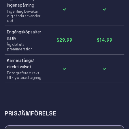
ingen spårning
✓
✓
Ingenting bevakar
dig när du använder
det
Engångsköpsalter
nativ
$29.99
$14.99
Äg det utan
prenumeration
Kamerafångst
direkt i valvet
✓
✓
Fotografera direkt
till krypterad lagring
PRISJÄMFÖRELSE