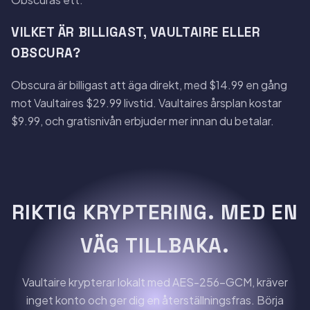
VILKET ÄR BILLIGAST, VAULTAIRE ELLER
OBSCURA?
Obscura är billigast att äga direkt, med $14.99 en gång
mot Vaultaires $29.99 livstid. Vaultaires årsplan kostar
$9.99, och gratisnivån erbjuder mer innan du betalar.
RIKTIG KRYPTERING. MED EN
VÄG TILLBAKA.
Vaultaire krypterar lokalt med AES-256-GCM, kräver
inget konto och ger dig en återställningsfras. Börja