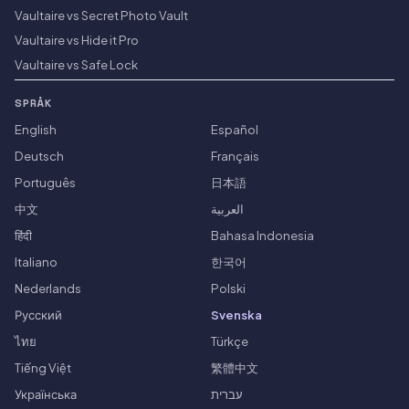
Vaultaire vs Secret Photo Vault
Vaultaire vs Hide it Pro
Vaultaire vs Safe Lock
SPRÅK
English
Español
Deutsch
Français
Português
日本語
中文
العربية
हिंदी
Bahasa Indonesia
Italiano
한국어
Nederlands
Polski
Русский
Svenska
ไทย
Türkçe
Tiếng Việt
繁體中文
Українська
עברית