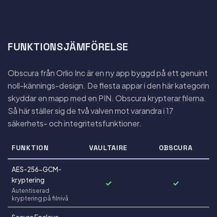
FUNKTIONSJÄMFÖRELSE
Obscura från Orlio Inc är en ny app byggd på ett genuint
noll-kännings-design. De flesta appar i den här kategorin
skyddar en mapp med en PIN. Obscura krypterar filerna.
Så här ställer sig de två valven mot varandra i 17
säkerhets- och integritetsfunktioner.
FUNKTION
VAULTAIRE
OBSCURA
AES-256-GCM-
kryptering
✓
✓
Autentiserad
kryptering på filnivå