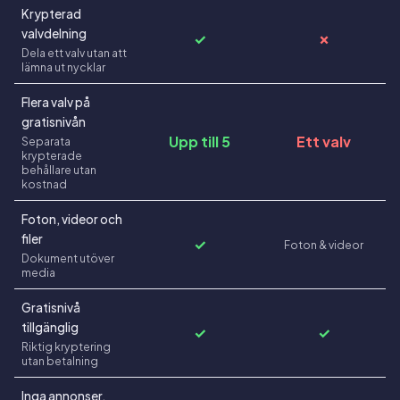
Krypterad
valvdelning
✓
✗
Dela ett valv utan att
lämna ut nycklar
Flera valv på
gratisnivån
Upp till 5
Ett valv
Separata
krypterade
behållare utan
kostnad
Foton, videor och
filer
✓
Foton & videor
Dokument utöver
media
Gratisnivå
tillgänglig
✓
✓
Riktig kryptering
utan betalning
Inga annonser,