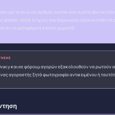
η για το αν ένας αριθμός burner σας κρατά ιδιωτικό είνα
ς φτάσει, αλλά το ίχνος που δημιουργεί εξακολουθεί να ρ
ός αν το μεταφέρετε κάπου χωριστά.
ΤΗΣΗΣ
rivacy και σε φόρουμ αγορών εξακολουθούν να ρωτούν α
 ένας αγοραστής ζητά φωτογραφία αντικειμένου ή ταυτότ
ντηση