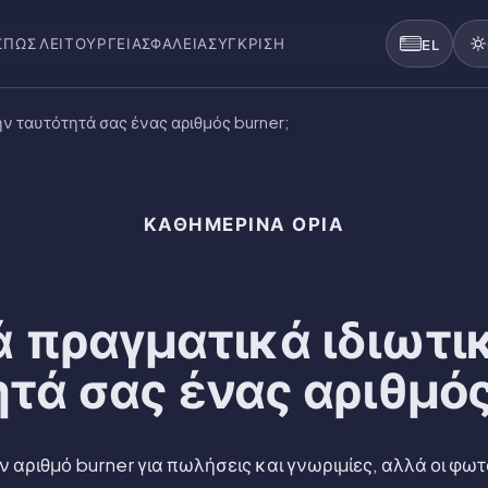
Σ
ΠΏΣ ΛΕΙΤΟΥΡΓΕΊ
ΑΣΦΆΛΕΙΑ
ΣΎΓΚΡΙΣΗ
EL
ην ταυτότητά σας ένας αριθμός burner;
ΚΑΘΗΜΕΡΙΝΆ ΌΡΙΑ
 πραγματικά ιδιωτι
τά σας ένας αριθμός
 αριθμό burner για πωλήσεις και γνωριμίες, αλλά οι φωτ