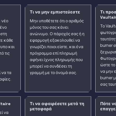
Τι να μην εμπιστεύεστε
Τι προσ
Vaultai
ε νέο
Μην υποθέτετε ότι ο αριθμός
Το Vault
μένο
μόνος του σας κάνει
φωτογρα
 στη
ανώνυμο. Ο πάροχός σας ή η
ταυτότη
τε κάθε
εφαρμογή εξακολουθεί να
burner 
τυπο και
γνωρίζει ποιοι είστε, και ένα
ξεχωριστ
ό τις
πρόγραμμα επί πληρωμή
Φωτογρα
αφήνει ίχνος πληρωμής που
ώστε το
μπορεί να συνδέσει τη
να μην 
 να τα
γραμμή με το όνομά σας.
burner 
αφίες.
σας ταυ
ltaire
Τι να αφαιρέσετε μετά τη
Πότε ν
μεταφορά
επαγγε
εί να