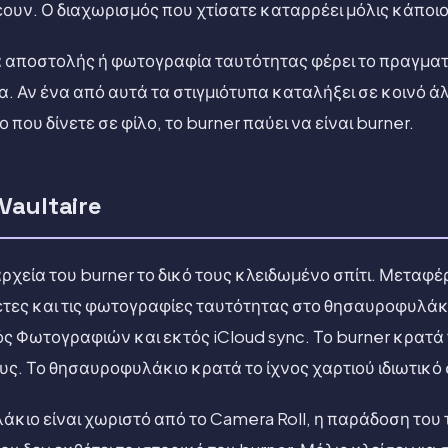
υν. Ο διαχωρισμός που χτίσατε καταρρέει μόλις κάποιος
τα αποστολής ή φωτογραφία ταυτότητας φέρει το πραγματ
α. Αν ένα από αυτά τα στιγμιότυπα καταλήξει σε κοινό 
που δίνετε σε φίλο, το burner παύει να είναι burner.
Vaultaire
α αρχεία του burner το δικό τους κλειδωμένο σπίτι. Μεταφ
έτες και τις φωτογραφίες ταυτότητας στο θησαυροφυλάκι
ός Φωτογραφιών και εκτός iCloud sync. Το burner κρατά
υς. Το θησαυροφυλάκιο κρατά το ίχνος χαρτιού ιδιωτικό
άκιο είναι χωριστό από το Camera Roll, η παράδοση του