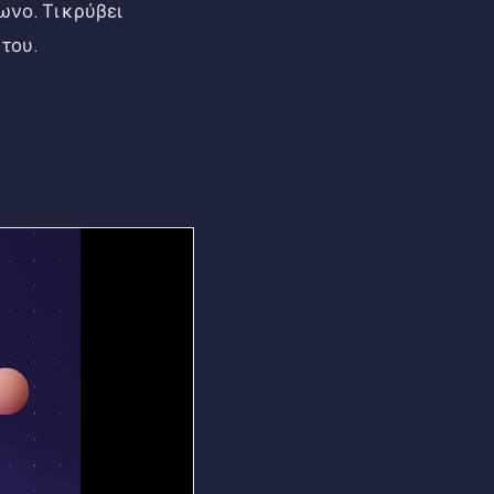
νο. Τι κρύβει
 του.