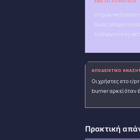
ΆΜΕΣΗ ΑΠΆΝΤΗΣΗ
Η πρακτική απάντησ
ποιος μπορεί να σα
τηλέφωνό σας εκτ
ΑΠΟΔΕΙΚΤΙΚΌ ΑΝΑΖΉ
Οι χρήστες στο r/p
burner αρκεί όταν
Πρακτική απά