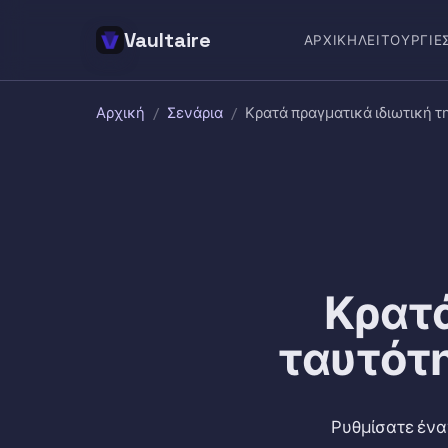
Vaultaire
ΑΡΧΙΚΉ
ΛΕΙΤΟΥΡΓΊΕ
Αρχική
/
Σενάρια
/
Κρατά πραγματικά ιδιωτική τ
Κρατά
ταυτότη
Ρυθμίσατε έναν