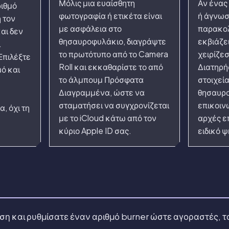
Μόλις μια ευαίσθητη
Αν ένας
ριθμό
φωτογραφία ή ετικέτα είναι
ή άγνωσ
 τον
με ασφάλεια στο
παρακολ
αι δεν
θησαυροφυλάκιο, διαγράψτε
εκβιάζε
ι
το πρωτότυπο από το Camera
χειρίζεσ
Επιλέξτε
Roll και εκκαθαρίστε το από
Διατηρή
ό και
το άλμπουμ Πρόσφατα
στοιχεία
Διαγραμμένα, ώστε να
θησαυρο
σταματήσει να συγχρονίζεται
επικοιν
, όχι τη
με το iCloud κάτω από τον
αρχές ε
κύριο Apple ID σας.
ειδικό 
ση και ρυθμίσατε έναν αριθμό burner ώστε αγοραστές, τ