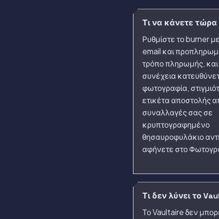
Τι να κάνετε τώρα
Ρυθμίστε το burner μ
email και προπληρω
τρόπο πληρωμής, και
συνέχεια κατευθύνε
φωτογραφία, στιγμιό
ετικέτα αποστολής απ
συναλλαγές σας σε
κρυπτογραφημένο
θησαυροφυλάκιο αντί
αφήνετε στο Φωτογρ
Τι δεν λύνει το Vau
Το Vaultaire δεν μπορ