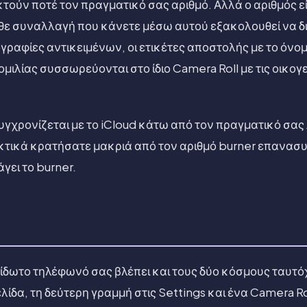
ούν ποτέ τον πραγματικό σας αριθμό. Αλλά ο αριθμός είν
άθε συναλλαγή που κάνετε μέσω αυτού εξακολουθεί να διε
γραφίες αντικειμένων, οι ετικέτες αποστολής με το όνομ
μιλίας συσσωρεύονται στο ίδιο Camera Roll με τις οικογ
υγχρονίζεται με το iCloud κάτω από τον πραγματικό σας 
κτικά κρατήσατε μακριά από τον αριθμό burner επανασ
γει το burner.
είδωτο τηλέφωνό σας βλέπει και τους δύο κόσμους ταυτ
λίδα, τη δεύτερη γραμμή στις Settings και ένα Camera Ro