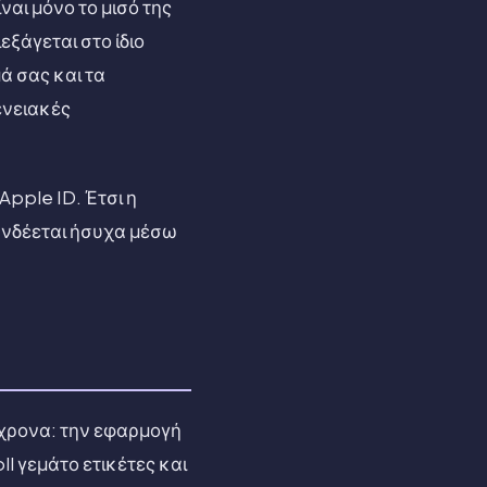
αι μόνο το μισό της
ξάγεται στο ίδιο
ά σας και τα
ενειακές
Apple ID. Έτσι η
υνδέεται ήσυχα μέσω
όχρονα: την εφαρμογή
ll γεμάτο ετικέτες και