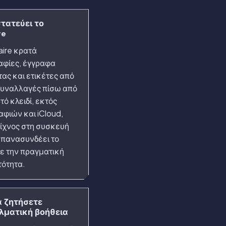
τατεύει το
re
aire κρατά
φίες, έγγραφα
τας και ετικέτες από
συναλλαγές πίσω από
ό κλειδί, εκτός
φιών και iCloud,
 ίχνος στη συσκευή
επανασυνδέει το
με την πραγματική
τότητα.
α ζητήσετε
λματική βοήθεια