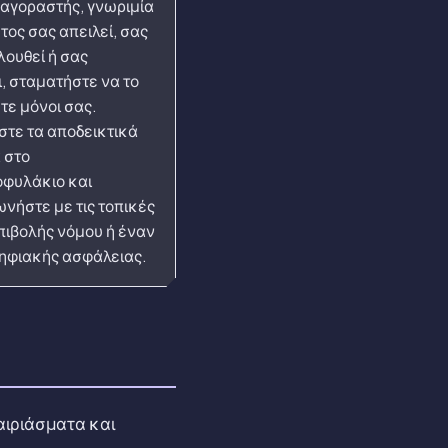
 αγοραστής, γνωριμία
τος σας απειλεί, σας
ουθεί ή σας
ι, σταματήστε να το
τε μόνοι σας.
στε τα αποδεικτικά
 στο
φυλάκιο και
ωνήστε με τις τοπικές
πιβολής νόμου ή έναν
ψηφιακής ασφάλειας.
αιριάσματα και