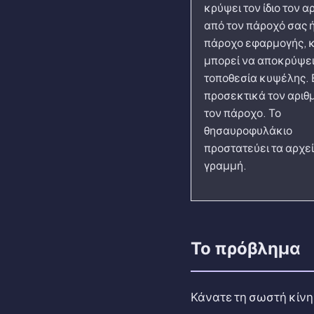
κρύψει τον ίδιο τον α
από τον πάροχό σας ή
πάροχο εφαρμογής, κ
μπορεί να αποκρύψε
τοποθεσία κυψέλης. 
προσεκτικά τον αριθμ
τον πάροχο. Το
θησαυροφυλάκιο
προστατεύει τα αρχεία
γραμμή.
Το πρόβλημα
Κάνατε τη σωστή κίνη