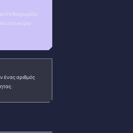
ι ότι διαχωρίζει
έει στο κύριο
ν ένας αριθμός
ητας.