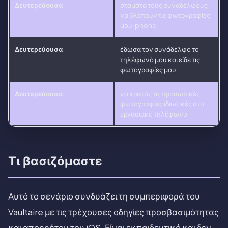
Δευτερεύουσα
σταμάτα τους συναδέλφους
να βλέπουν τις φωτογραφίες
μου iphone
Δευτερεύουσα
έδωσα τον συνάδελφο το
τηλέφωνό μου και είδε τις
φωτογραφίες μου
Δευτερεύουσα
να κρατάς τις προσωπικές
φωτογραφίες ιδιωτικές στο
εργασιακό τηλέφωνο
Τι βασιζόμαστε
Αυτό το σενάριο συνδυάζει τη συμπεριφορά του
Vaultaire με τις τρέχουσες οδηγίες προσβασιμότητας
και απορρήτου του iOS. Είναι εκπαιδευτικό και δεν