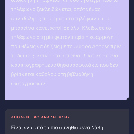
τηλέφωνο ξεκλειδώνεται, οπότε ένας
συνάδελφος που κρατά το τηλέφωνό σου
μπορεί να κάνει scroll σε όλα. Κλείδωσε το
τηλέφωνο στη μία φωτογραφία ή εφαρμογή
που θέλεις να δείξεις με το Guided Access πριν
το δώσεις, και κράτα ό,τι είναι ιδιωτικό σε ένα
κρυπτογραφημένο θησαυροφυλάκιο που δεν
βρίσκεται καθόλου στη βιβλιοθήκη
φωτογραφιών.
ΑΠΟΔΕΙΚΤΙΚΌ ΑΝΑΖΉΤΗΣΗΣ
Είναι ένα από τα πιο συνηθισμένα λάθη