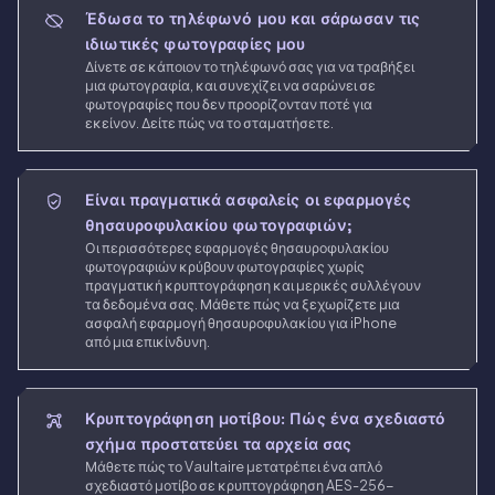
Έδωσα το τηλέφωνό μου και σάρωσαν τις
ιδιωτικές φωτογραφίες μου
Δίνετε σε κάποιον το τηλέφωνό σας για να τραβήξει
μια φωτογραφία, και συνεχίζει να σαρώνει σε
φωτογραφίες που δεν προορίζονταν ποτέ για
εκείνον. Δείτε πώς να το σταματήσετε.
Είναι πραγματικά ασφαλείς οι εφαρμογές
θησαυροφυλακίου φωτογραφιών;
Οι περισσότερες εφαρμογές θησαυροφυλακίου
φωτογραφιών κρύβουν φωτογραφίες χωρίς
πραγματική κρυπτογράφηση και μερικές συλλέγουν
τα δεδομένα σας. Μάθετε πώς να ξεχωρίζετε μια
ασφαλή εφαρμογή θησαυροφυλακίου για iPhone
από μια επικίνδυνη.
Κρυπτογράφηση μοτίβου: Πώς ένα σχεδιαστό
σχήμα προστατεύει τα αρχεία σας
Μάθετε πώς το Vaultaire μετατρέπει ένα απλό
σχεδιαστό μοτίβο σε κρυπτογράφηση AES-256-