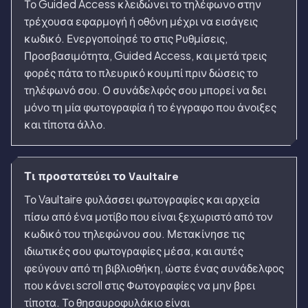
Το Guided Access κλειδώνει το τηλέφωνο στην
τρέχουσα εφαρμογή ή οθόνη μέχρι να εισάγεις
κωδικό. Ενεργοποίησέ το στις Ρυθμίσεις,
Προσβασιμότητα, Guided Access, και μετά τρεις
φορές πάτα το πλευρικό κουμπί πριν δώσεις το
τηλέφωνό σου. Ο συνάδελφός σου μπορεί να δει
μόνο τη μία φωτογραφία ή το έγγραφο που άνοιξες
και τίποτα άλλο.
Τι προστατεύει το Vaultaire
Το Vaultaire φυλάσσει φωτογραφίες και αρχεία
πίσω από ένα μοτίβο που είναι ξεχωριστό από τον
κωδικό του τηλεφώνου σου. Μετακίνησε τις
ιδιωτικές σου φωτογραφίες μέσα, και αυτές
φεύγουν από τη βιβλιοθήκη, ώστε ένας συνάδελφος
που κάνει scroll στις Φωτογραφίες να μην βρει
τίποτα. Το θησαυροφυλάκιο είναι