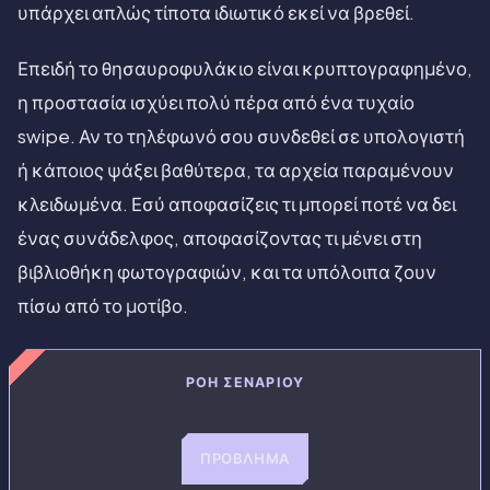
υπάρχει απλώς τίποτα ιδιωτικό εκεί να βρεθεί.
Επειδή το θησαυροφυλάκιο είναι κρυπτογραφημένο,
η προστασία ισχύει πολύ πέρα από ένα τυχαίο
swipe. Αν το τηλέφωνό σου συνδεθεί σε υπολογιστή
ή κάποιος ψάξει βαθύτερα, τα αρχεία παραμένουν
κλειδωμένα. Εσύ αποφασίζεις τι μπορεί ποτέ να δει
ένας συνάδελφος, αποφασίζοντας τι μένει στη
βιβλιοθήκη φωτογραφιών, και τα υπόλοιπα ζουν
πίσω από το μοτίβο.
ΡΟΉ ΣΕΝΑΡΊΟΥ
ΠΡΌΒΛΗΜΑ