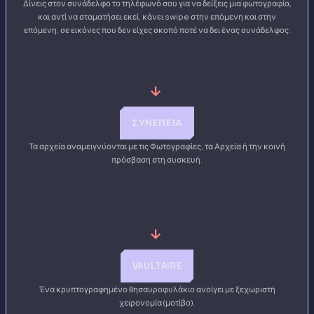
Δίνεις στον συνάδελφο το τηλέφωνό σου για να δείξεις μια φωτογραφία,
και αντί να σταματήσει εκεί, κάνει swipe στην επόμενη και στην
επόμενη, σε εικόνες που δεν είχες σκοπό ποτέ να δει ένας συνάδελφος.
→
ΣΥΝΈΠΕΙΑ
Τα αρχεία αναμειγνύονται με τις Φωτογραφίες, τα Αρχεία ή την κοινή
πρόσβαση στη συσκευή.
→
VAULTAIRE
Ένα κρυπτογραφημένο θησαυροφυλάκιο ανοίγει με ξεχωριστή
χειρονομία (μοτίβο).