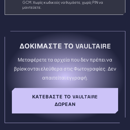
GCM. Χωρίς κωδικούς να θυμάστε, χωρίς PIN να
μαντεύετε.
ΔΟΚΙΜΆΣΤΕ ΤΟ VAULTAIRE
Μεταφέρετε τα αρχεία που δεν πρέπει να
βρίσκονται ελεύθερα στις Φωτογραφίες. Δεν
απαιτείται εγγραφή.
ΚΑΤΕΒΆΣΤΕ ΤΟ VAULTAIRE
ΔΩΡΕΆΝ