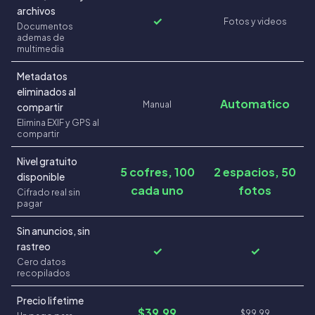
archivos
✓
Fotos y videos
Documentos
ademas de
multimedia
Metadatos
eliminados al
Automatico
Manual
compartir
Elimina EXIF y GPS al
compartir
Nivel gratuito
5 cofres, 100
2 espacios, 50
disponible
cada uno
fotos
Cifrado real sin
pagar
Sin anuncios, sin
rastreo
✓
✓
Cero datos
recopilados
Precio lifetime
$39.99
$99.99