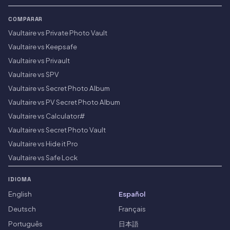
COMPARAR
Vaultaire vs Private Photo Vault
Vaultaire vs Keepsafe
Vaultaire vs Privault
Vaultaire vs SPV
Vaultaire vs Secret Photo Album
Vaultaire vs PV Secret Photo Album
Vaultaire vs Calculator#
Vaultaire vs Secret Photo Vault
Vaultaire vs Hide it Pro
Vaultaire vs Safe Lock
IDIOMA
English
Español
Deutsch
Français
Português
日本語