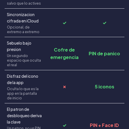
salvo que lo actives
Sincronizacion
cifrada en iCloud
✓
✓
Opcional, de
extremo a extremo
Sebuelo bajo
Cofre de
presion
PIN de panico
Un segundo
emergencia
espacio que oculta
el real
Disfraz del icono
de la app
✗
5 iconos
Oculta lo que es la
app en la pantalla
de inicio
El patron de
desbloqueo deriva
la clave
✓
PIN + Face ID
Un patron, no un PIN