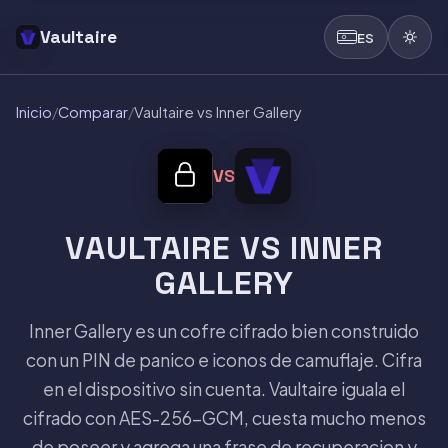
Vaultaire
ES
Inicio
/
Comparar
/
Vaultaire vs Inner Gallery
VS
VAULTAIRE VS INNER
GALLERY
Inner Gallery es un cofre cifrado bien construido
con un PIN de panico e iconos de camuflaje. Cifra
en el dispositivo sin cuenta. Vaultaire iguala el
cifrado con AES-256-GCM, cuesta mucho menos
de poseer y agrega una frase de recuperacion y