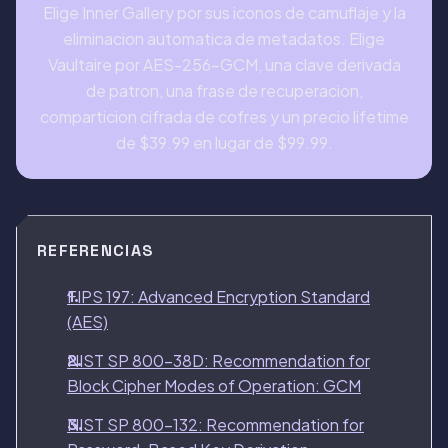
Elige Inner Gallery por sus iconos de camuflaje y la
eliminacion automatica de metadatos. Elige
Vaultaire por AES-256-GCM, una clave derivada
de patron, una frase de recuperacion,
comparticion cifrada de cofres y un precio lifetime
de $39.99 en lugar de $99.99.
REFERENCIAS
FIPS 197: Advanced Encryption Standard
(AES)
NIST SP 800-38D: Recommendation for
Block Cipher Modes of Operation: GCM
NIST SP 800-132: Recommendation for