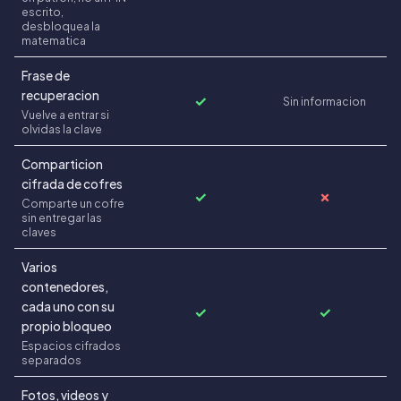
escrito,
desbloquea la
matematica
Frase de
recuperacion
✓
Sin informacion
Vuelve a entrar si
olvidas la clave
Comparticion
cifrada de cofres
✓
✗
Comparte un cofre
sin entregar las
claves
Varios
contenedores,
cada uno con su
✓
✓
propio bloqueo
Espacios cifrados
separados
Fotos, videos y