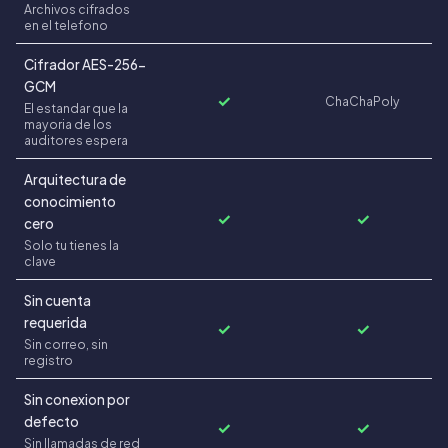
Archivos cifrados
en el telefono
Cifrador AES-256-
GCM
✓
ChaChaPoly
El estandar que la
mayoria de los
auditores espera
Arquitectura de
conocimiento
✓
✓
cero
Solo tu tienes la
clave
Sin cuenta
requerida
✓
✓
Sin correo, sin
registro
Sin conexion por
defecto
✓
✓
Sin llamadas de red