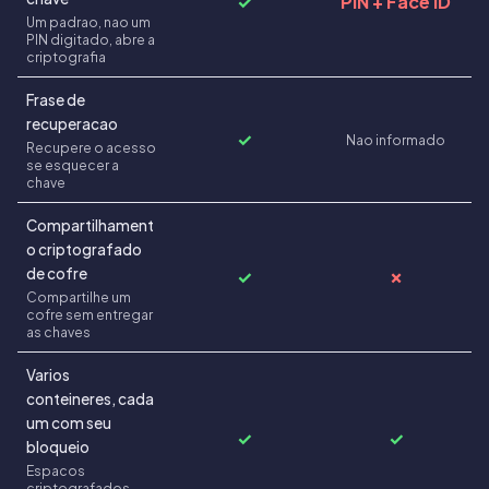
✓
PIN + Face ID
Um padrao, nao um
PIN digitado, abre a
criptografia
Frase de
recuperacao
✓
Nao informado
Recupere o acesso
se esquecer a
chave
Compartilhament
o criptografado
de cofre
✓
✗
Compartilhe um
cofre sem entregar
as chaves
Varios
conteineres, cada
um com seu
✓
✓
bloqueio
Espacos
criptografados