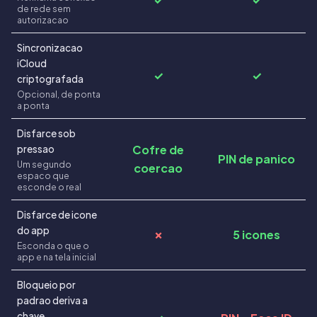
de rede sem
autorizacao
Sincronizacao
iCloud
✓
✓
criptografada
Opcional, de ponta
a ponta
Disfarce sob
Cofre de
pressao
PIN de panico
Um segundo
coercao
espaco que
esconde o real
Disfarce de icone
do app
✗
5 icones
Esconda o que o
app e na tela inicial
Bloqueio por
padrao deriva a
chave