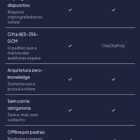
dispositivo
✓
✓
Arquivos
criptografados no
celular
Cifra AES-256-
GCM
✓
ChaChaPoly
O padrao que a
maioria das
auditorias espera
Arquitetura zero-
knowledge
✓
✓
Somente voce
possui a chave
Sem conta
obrigatoria
✓
✓
Sem e-mail, sem
cadastro
Offline por padrao
Nenhuma conexao
✓
✓