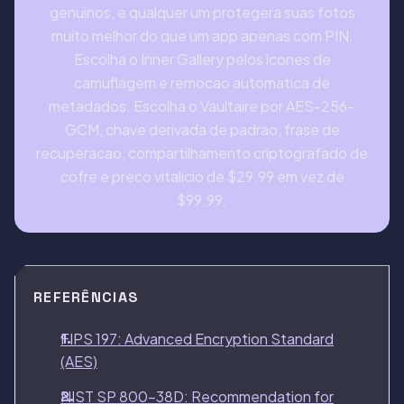
genuinos, e qualquer um protegera suas fotos
muito melhor do que um app apenas com PIN.
Escolha o Inner Gallery pelos icones de
camuflagem e remocao automatica de
metadados. Escolha o Vaultaire por AES-256-
GCM, chave derivada de padrao, frase de
recuperacao, compartilhamento criptografado de
cofre e preco vitalicio de $29.99 em vez de
$99.99.
REFERÊNCIAS
FIPS 197: Advanced Encryption Standard
(AES)
NIST SP 800-38D: Recommendation for