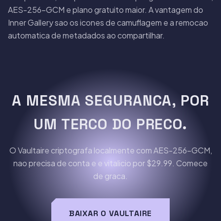
AES-256-GCM e plano gratuito maior. A vantagem do
Inner Gallery sao os icones de camuflagem e a remocao
automatica de metadados ao compartilhar.
A MESMA SEGURANCA, POR
UM TERCO DO PRECO.
O Vaultaire criptografa localmente com AES-256-GCM,
nao precisa de conta e e vitalicio por $29.99. Comece
de graca.
BAIXAR O VAULTAIRE