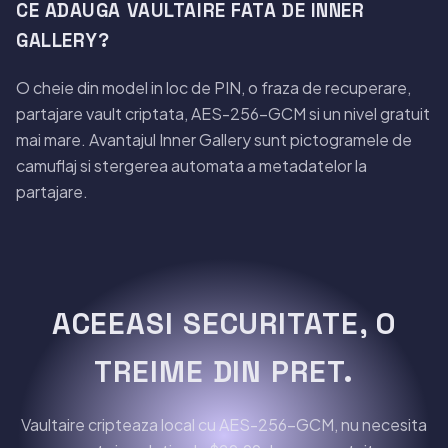
CE ADAUGA VAULTAIRE FATA DE INNER
GALLERY?
O cheie din model in loc de PIN, o fraza de recuperare,
partajare vault criptata, AES-256-GCM si un nivel gratuit
mai mare. Avantajul Inner Gallery sunt pictogramele de
camuflaj si stergerea automata a metadatelor la
partajare.
ACEEASI SECURITATE, O
TREIME DIN PRET.
Vaultaire cripteaza local cu AES-256-GCM, nu necesita