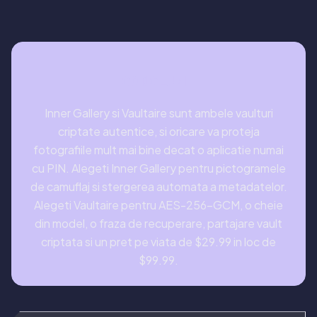
CONCLUZIE
Inner Gallery si Vaultaire sunt ambele vaulturi
criptate autentice, si oricare va proteja
fotografiile mult mai bine decat o aplicatie numai
cu PIN. Alegeti Inner Gallery pentru pictogramele
de camuflaj si stergerea automata a metadatelor.
Alegeti Vaultaire pentru AES-256-GCM, o cheie
din model, o fraza de recuperare, partajare vault
criptata si un pret pe viata de $29.99 in loc de
$99.99.