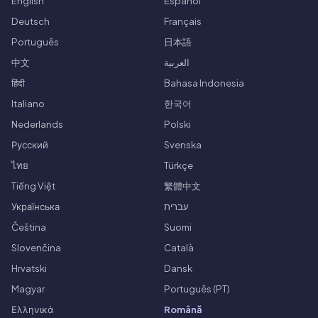
English
Español
Deutsch
Français
Português
日本語
中文
العربية
हिंदी
Bahasa Indonesia
Italiano
한국어
Nederlands
Polski
Русский
Svenska
ไทย
Türkçe
Tiếng Việt
繁體中文
Українська
עברית
Čeština
Suomi
Slovenčina
Català
Hrvatski
Dansk
Magyar
Português (PT)
Ελληνικά
Română