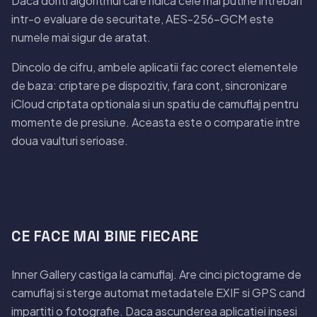
Daca doriti algoritmul care ridica cele mai putine intrebari
intr-o evaluare de securitate, AES-256-GCM este
numele mai sigur de aratat.
Dincolo de cifru, ambele aplicatii fac corect elementele
de baza: criptare pe dispozitiv, fara cont, sincronizare
iCloud criptata optionala si un spatiu de camuflaj pentru
momente de presiune. Aceasta este o comparatie intre
doua vaulturi serioase.
CE FACE MAI BINE FIECARE
Inner Gallery castiga la camuflaj. Are cinci pictograme de
camuflaj si sterge automat metadatele EXIF si GPS cand
impartiti o fotografie. Daca ascunderea aplicatiei insesi