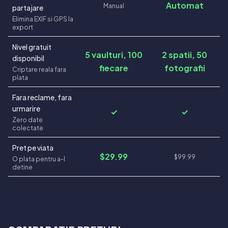
Automat
Manual
partajare
Elimina EXIF si GPS la
export
Nivel gratuit
5 vaulturi, 100
2 spatii, 50
disponibil
fiecare
fotografii
Criptare reala fara
plata
Fara reclame, fara
urmarire
✓
✓
Zero date
colectate
Pret pe viata
$29.99
$99.99
O plata pentru a-l
detine