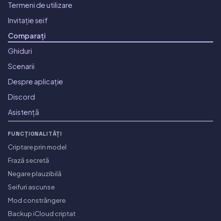
Termeni de utilizare
Invitație seif
Comparați
Ghiduri
Scenarii
Despre aplicație
Discord
Asistență
FUNCȚIONALITĂȚI
Criptare prin model
Frază secretă
Negare plauzibilă
Seifuri ascunse
Mod constrângere
Backup iCloud criptat