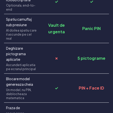
✓
✓
Optionala, end-to-
end
Spatiu camuflaj
Vault de
sub presiune
Panic PIN
Al doilea spatiu care
urgenta
il ascunde pe cel
real
Deghizare
pictograma
✗
5 pictograme
aplicatie
Ascundeti aplicatia
pe ecranul principal
Blocare model
genereaza cheia
✓
PIN + Face ID
Un model, nu PIN,
deblocheaza
matematica
Fraza de