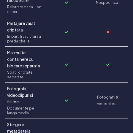
recuperare
✓
Nespecificat
Reintrare daca uitati
cheia
Partajare vault
criptata
✓
✗
Impartiti vault fara a
preda cheile
Mai multe
containere cu
✓
✓
blocare separata
Spatii criptate
separate
Fotografii,
videoclipuri si
Fotografii &
✓
fisiere
videoclipuri
Documente pe
langa media
Stergere
metadate la