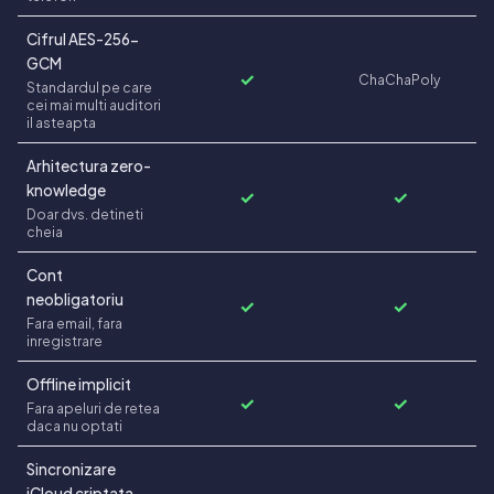
Cifrul AES-256-
GCM
✓
ChaChaPoly
Standardul pe care
cei mai multi auditori
il asteapta
Arhitectura zero-
knowledge
✓
✓
Doar dvs. detineti
cheia
Cont
neobligatoriu
✓
✓
Fara email, fara
inregistrare
Offline implicit
✓
✓
Fara apeluri de retea
daca nu optati
Sincronizare
iCloud criptata