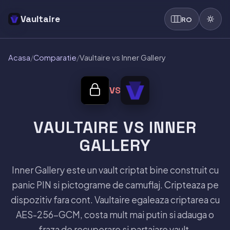
Vaultaire
RO
Acasa
/
Comparatie
/
Vaultaire vs Inner Gallery
VS
VAULTAIRE VS INNER
GALLERY
Inner Gallery este un vault criptat bine construit cu
panic PIN si pictograme de camuflaj. Cripteaza pe
dispozitiv fara cont. Vaultaire egaleaza criptarea cu
AES-256-GCM, costa mult mai putin si adauga o
fraza de recuperare si partajare vault.