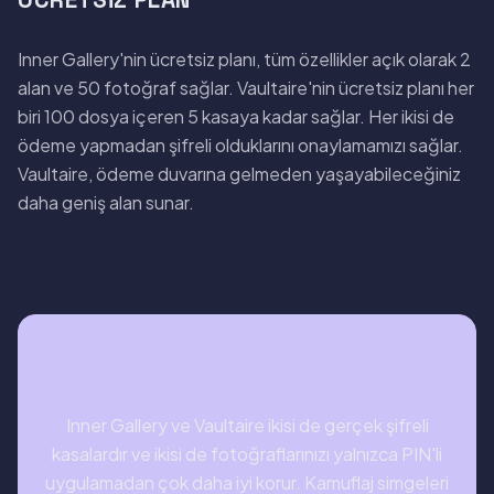
ÜCRETSIZ PLAN
Inner Gallery'nin ücretsiz planı, tüm özellikler açık olarak 2
alan ve 50 fotoğraf sağlar. Vaultaire'nin ücretsiz planı her
biri 100 dosya içeren 5 kasaya kadar sağlar. Her ikisi de
ödeme yapmadan şifreli olduklarını onaylamamızı sağlar.
Vaultaire, ödeme duvarına gelmeden yaşayabileceğiniz
daha geniş alan sunar.
SONUÇ
Inner Gallery ve Vaultaire ikisi de gerçek şifreli
kasalardır ve ikisi de fotoğraflarınızı yalnızca PIN'li
uygulamadan çok daha iyi korur. Kamuflaj simgeleri