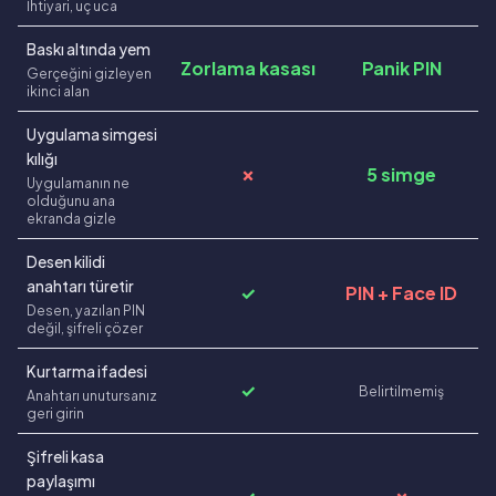
İhtiyari, uç uca
Baskı altında yem
Zorlama kasası
Panik PIN
Gerçeğini gizleyen
ikinci alan
Uygulama simgesi
kılığı
✗
5 simge
Uygulamanın ne
olduğunu ana
ekranda gizle
Desen kilidi
anahtarı türetir
✓
PIN + Face ID
Desen, yazılan PIN
değil, şifreli çözer
Kurtarma ifadesi
✓
Belirtilmemiş
Anahtarı unutursanız
geri girin
Şifreli kasa
paylaşımı