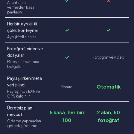
✓
✗
Anahtarları
vermeden kasa
paylaşın
Her biri ayrı kilitli
✓
✓
çoklu konteyner
Ayrı şifreli alanlar
Fotoğraf, video ve
dosyalar
✓
Fotoğraf ve video
Medyanın yanı sıra
belgeler
Paylaşılırken meta
veri silindi
Otomatik
Manuel
Paylaşımda EXIF ve
GPS kaldırılır
Ücretsiz plan
5 kasa, her biri
2 alan, 50
mevcut
100
fotoğraf
Ödeme yapmadan
gerçek şifreleme