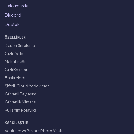
Hakkımızda
Discord
Destek
ÖZELLIKLER
Desen Şifreleme
Gizli İfade
Makul İnkâr
Gizli Kasalar
Baskı Modu
Şifreli iCloud Yedekleme
Güvenli Paylaşım
Güvenlik Mimarisi
Kullanım Kolaylığı
KARŞILAŞTIR
Vaultaire vs Private Photo Vault