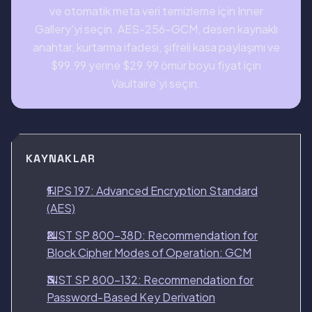
ve otomatik meta veri temizleme için Inner
Gallery'yi seçin. AES-256-GCM, desen kaynaklı
anahtar, kurtarma ifadesi, şifreli kasa paylaşımı ve
$99.99 yerine $29.99 ömür boyu fiyat için
Vaultaire'yi seçin.
KAYNAKLAR
FIPS 197: Advanced Encryption Standard
(AES)
NIST SP 800-38D: Recommendation for
Block Cipher Modes of Operation: GCM
NIST SP 800-132: Recommendation for
Password-Based Key Derivation