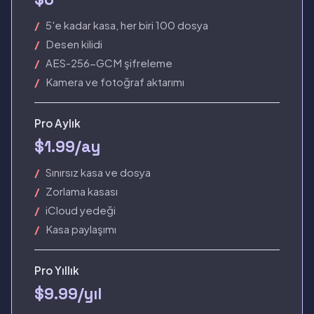
5'e kadar kasa, her biri 100 dosya
Desen kilidi
AES-256-GCM şifreleme
Kamera ve fotoğraf aktarımı
Pro Aylık
$1.99/ay
Sınırsız kasa ve dosya
Zorlama kasası
iCloud yedeği
Kasa paylaşımı
Pro Yıllık
$9.99/yıl