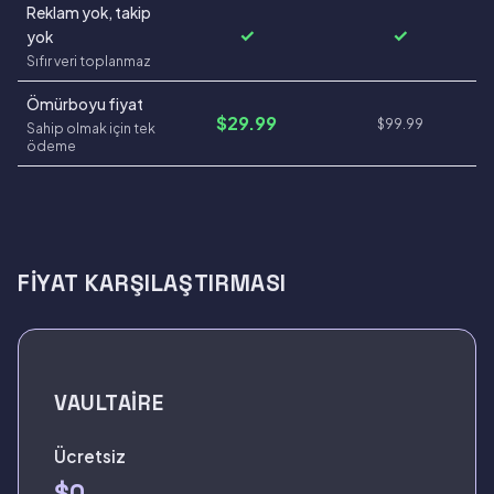
Reklam yok, takip
✓
✓
yok
Sıfır veri toplanmaz
Ömürboyu fiyat
$29.99
$99.99
Sahip olmak için tek
ödeme
FIYAT KARŞILAŞTIRMASI
VAULTAIRE
Ücretsiz
$0