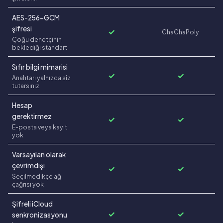
AES-256-GCM
şifresi
✓
ChaChaPoly
Çoğu denetçinin
beklediği standart
Sıfır bilgi mimarisi
✓
✓
Anahtarı yalnızca siz
tutarsınız
Hesap
gerektirmez
✓
✓
E-posta veya kayıt
yok
Varsayılan olarak
çevrimdışı
✓
✓
Seçilmedikçe ağ
çağrısı yok
Şifreli iCloud
✓
✓
senkronizasyonu