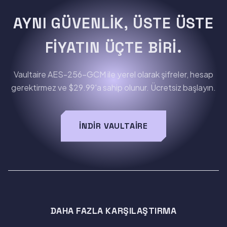
AYNI GÜVENLIK, ÜSTE ÜSTE
FIYATIN ÜÇTE BIRI.
Vaultaire AES-256-GCM ile yerel olarak şifreler, hesap
gerektirmez ve $29.99'a sahip olunur. Ücretsiz başlayın.
İNDIR VAULTAIRE
DAHA FAZLA KARŞILAŞTIRMA