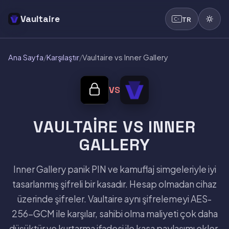
Vaultaire
TR
Ana Sayfa
/
Karşılaştır
/
Vaultaire vs Inner Gallery
VS
VAULTAIRE VS INNER
GALLERY
Inner Gallery panik PIN ve kamuflaj simgeleriyle iyi
tasarlanmış şifreli bir kasadır. Hesap olmadan cihaz
üzerinde şifreler. Vaultaire aynı şifrelemeyi AES-
256-GCM ile karşılar, sahibi olma maliyeti çok daha
düşüktür ve kurtarma ifadesi ile kasa paylaşımı ekler.