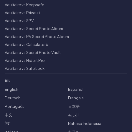
Vaultaire vs Keepsafe
Vaultaire vs Privault
Vaultaire vs SPV
Vaultaire vs Secret Photo Album
Vaultaire vs PV Secret Photo Album
Vaultaire vs Calculator#
Vaultaire vs Secret Photo Vault
Vaultaire vs Hide it Pro
Vaultaire vs Safe Lock
DIL
English
Español
Deutsch
Français
Português
日本語
中文
العربية
हिंदी
Bahasa Indonesia
Italiano
한국어