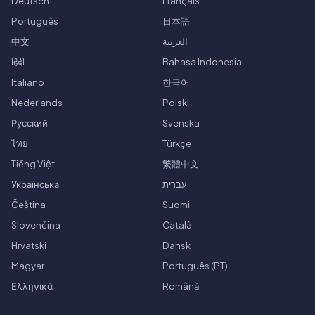
Deutsch
Français
Português
日本語
中文
العربية
हिंदी
Bahasa Indonesia
Italiano
한국어
Nederlands
Polski
Русский
Svenska
ไทย
Türkçe
Tiếng Việt
繁體中文
Українська
עברית
Čeština
Suomi
Slovenčina
Català
Hrvatski
Dansk
Magyar
Português (PT)
Ελληνικά
Română