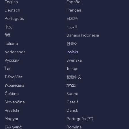
English
Español
Deutsch
Français
Português
日本語
中文
العربية
हिंदी
Bahasa Indonesia
Italiano
한국어
Nederlands
Polski
Русский
Svenska
ไทย
Türkçe
Tiếng Việt
繁體中文
Українська
עברית
Čeština
Suomi
Slovenčina
Català
Hrvatski
Dansk
Magyar
Português (PT)
Ελληνικά
Română