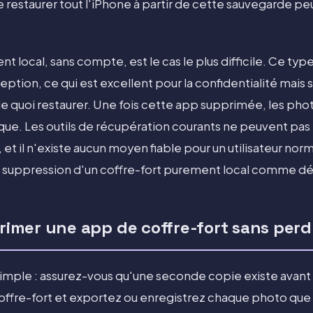
ue restaurer tout l'iPhone à partir de cette sauvegarde p
t local, sans compte, est le cas le plus difficile. Ce ty
eption, ce qui est excellent pour la confidentialité mais sig
 de quoi restaurer. Une fois cette app supprimée, les pho
que. Les outils de récupération courants ne peuvent pas 
t il n'existe aucun moyen fiable pour un utilisateur nor
la suppression d'un coffre-fort purement local comme déf
mer une app de coffre-fort sans perd
imple : assurez-vous qu'une seconde copie existe avant 
 coffre-fort et exportez ou enregistrez chaque photo que