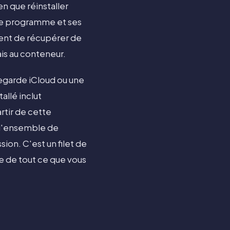
n que réinstaller
 le programme et ses
ment de récupérer de
ais au conteneur.
egarde iCloud ou une
allé inclut
rtir de cette
 l'ensemble de
sion. C'est un filet de
e de tout ce que vous