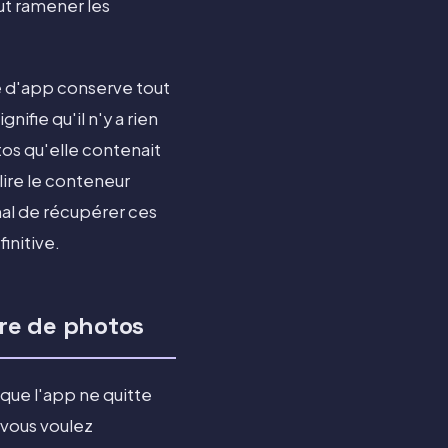
eut ramener les
pe d'app conserve tout
nifie qu'il n'y a rien
tos qu'elle contenait
lire le conteneur
mal de récupérer ces
initive.
re de photos
que l'app ne quitte
 vous voulez