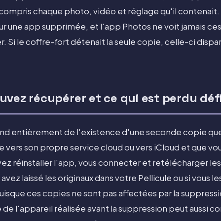
compris chaque photo, vidéo et réglage qu'il contenait. I
ur une app supprimée, et l'app Photos ne voit jamais ces 
. Si le coffre-fort détenait la seule copie, celle-ci di
uvez récupérer et ce qui est perdu déf
d entièrement de l'existence d'une seconde copie quel
e vers son propre service cloud ou vers iCloud et que vo
z réinstaller l'app, vous connecter et retélécharger le
avez laissé les originaux dans votre Pellicule ou si vous 
uisque ces copies ne sont pas affectées par la suppressi
e l'appareil réalisée avant la suppression peut aussi co