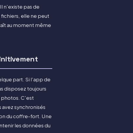
l n'existe pas de
fichiers, elle ne peut
sparaît au moment même
initivement
que part. Si l'app de
us disposez toujours
s photos. C'est
les avez synchronisés
on du coffre-fort. Une
ntenir les données du