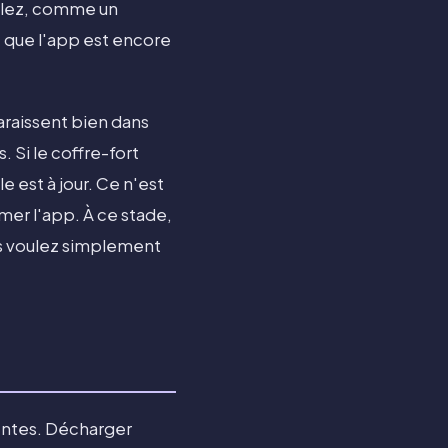
ôlez, comme un
 que l'app est encore
araissent bien dans
 Si le coffre-fort
 est à jour. Ce n'est
mer l'app. À ce stade,
us voulez simplement
lentes. Décharger