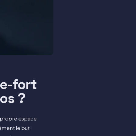
e-fort
tos ?
r propre espace
sément le but