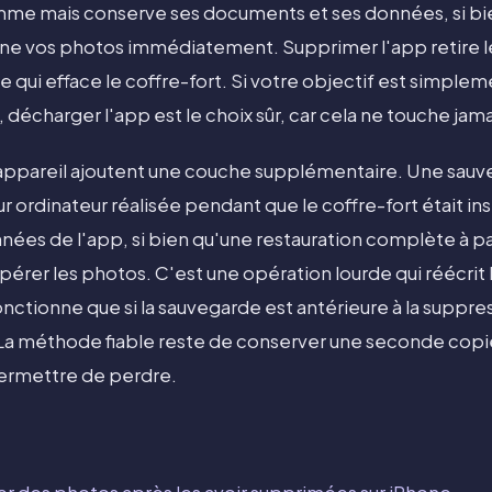
amme mais conserve ses documents et ses données, si bie
mène vos photos immédiatement. Supprimer l'app retire
qui efface le coffre-fort. Si votre objectif est simple
décharger l'app est le choix sûr, car cela ne touche jam
'appareil ajoutent une couche supplémentaire. Une sauv
r ordinateur réalisée pendant que le coffre-fort était inst
ées de l'app, si bien qu'une restauration complète à pa
érer les photos. C'est une opération lourde qui réécrit
fonctionne que si la sauvegarde est antérieure à la suppres
. La méthode fiable reste de conserver une seconde copi
ermettre de perdre.