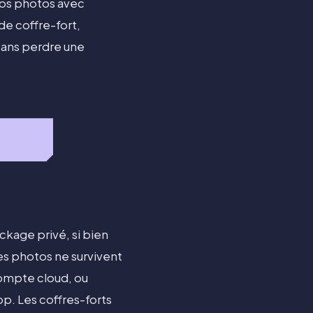
vos photos avec
de coffre-fort,
sans perdre une
kage privé, si bien
es photos ne survivent
 compte cloud, ou
pp. Les coffres-forts