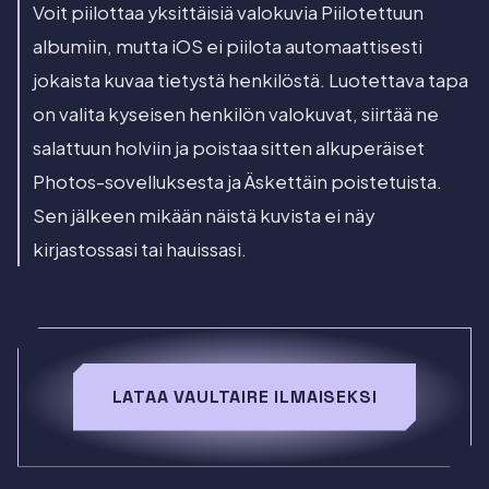
Voit piilottaa yksittäisiä valokuvia Piilotettuun
albumiin, mutta iOS ei piilota automaattisesti
jokaista kuvaa tietystä henkilöstä. Luotettava tapa
on valita kyseisen henkilön valokuvat, siirtää ne
salattuun holviin ja poistaa sitten alkuperäiset
Photos-sovelluksesta ja Äskettäin poistetuista.
Sen jälkeen mikään näistä kuvista ei näy
kirjastossasi tai hauissasi.
LATAA VAULTAIRE ILMAISEKSI