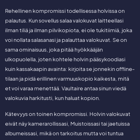
Rehellinen kompromissi todellisessa holvissa on
palautus. Kun sovellus salaa valokuvat laitteellasi
ilman tiliä ja ilman pilvikopiota, ei ole tukitiimiä, joka
voi nollata salasanasi ja palauttaa valokuvat. Se on
sama ominaisuus, joka pitää hyökkääjän
ulkopuolella, joten kohtele holvin pääsykoodiasi
kuin kassakaapin avainta: kirjoita se jonnekin offline-
tilaan ja pidä erillinen varmuuskopio kaikesta, mitä
et voi varaa menettää. Vaultaire antaa sinun viedä
valokuvia harkitusti, kun haluat kopion.
Kätevyys on toinen kompromissi. Holvin valokuvat
eivät näy kamerarollissasi, Muistoissasi tai jaetuissa
albumeissasi, mikä on tarkoitus mutta voi tuntua