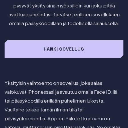
pysyvät yksityisinä myös silloin kun joku pitää
avattua puhelintasi, tarvitset erillisen sovelluksen
omalla pääsykoodillaan ja todellisella salauksella.
HANKI SOVELLUS
Yksityisin vaihtoehto on sovellus, joka salaa
valokuvat iPhonessasi ja avautuu omalla Face ID:llä
tai pääsykoodilla erillään puhelimen lukosta.
Vaultaire tekee tämän ilman tiliä tai
pilvisynkronointia. Applen Piilotettu albumi on
kätevä, mutta se vain piilottaa valokuvia. Se ei salaa