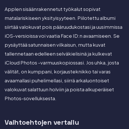
Applen sisäänrakennetut työkalut sopivat
matalariskiseen yksityisyyteen. Piilotettu albumi
siirtää valokuvat pois pääruudukostasi ja uusimmissa
iOS-versioissa voi vaatia Face ID:n avaamiseen. Se
pysäyttää satunnaisen vilkaisun, mutta kuvat
tallennetaan edelleen selväkielisinä ja kulkevat
iCloud Photos -varmuuskopiossasi. Jos uhka, josta
välität, on kumppani, korjausteknikko tai varas
avaamallasi puhelimellasi, siirrä arkaluontoiset
valokuvat salattuun holviin ja poista alkuperäiset
Photos-sovelluksesta.
Vaihtoehtojen vertailu