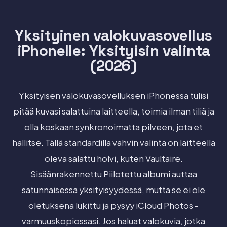
Yksityinen valokuvasovellus
iPhonelle: Yksityisin valinta
(2026)
Yksityisen valokuvasovelluksen iPhonessa tulisi
pitää kuvasi salattuina laitteella, toimia ilman tiliä ja
olla koskaan synkronoimatta pilveen, jota et
hallitse. Tällä standardilla vahvin valinta on laitteella
oleva salattu holvi, kuten Vaultaire.
Sisäänrakennettu Piilotettu albumi auttaa
satunnaisessa yksityisyydessä, mutta se ei ole
oletuksena lukittu ja pysyy iCloud Photos -
varmuuskopiossasi. Jos haluat valokuvia, jotka