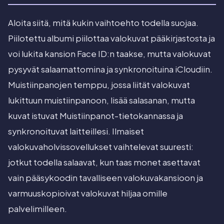
Aloita siitä, mitä kukin vaihtoehto todella suojaa.
Piilotettu albumi piilottaa valokuvat pääkirjastosta ja
voi lukita kansion Face ID:n taakse, mutta valokuvat
pysyvät salaamattomina ja synkronoituina iCloudiin.
Muistiinpanojen temppu, jossa liität valokuvat
lukittuun muistiinpanoon, lisää salasanan, mutta
kuvat istuvat Muistiinpanot-tietokannassa ja
synkronoituvat laitteillesi. Ilmaiset
valokuvaholvissovellukset vaihtelevat suuresti:
jotkut todella salaavat, kun taas monet asettavat
vain pääsykoodin tavalliseen valokuvakansioon ja
varmuuskopioivat valokuvat hiljaa omille
palvelimilleen.