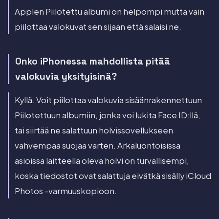
Applen Piilotettu albumi on helpompi mutta vain
piilottaa valokuvat sen sijaan että salaisi ne.
Onko iPhonessa mahdollista pitää
valokuvia yksityisinä?
Kyllä. Voit piilottaa valokuvia sisäänrakennettuun
Piilotettuun albumiin, jonka voi lukita Face ID:llä,
tai siirtää ne salattuun holvissovellukseen
vahvempaa suojaa varten. Arkaluontoisissa
asioissa laitteella oleva holvi on turvallisempi,
koska tiedostot ovat salattuja eivätkä sisälly iCloud
Photos -varmuuskopioon.