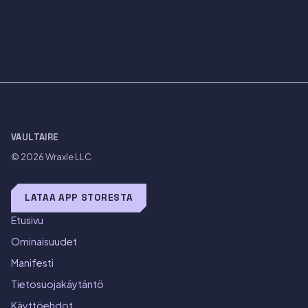
VAULTAIRE
© 2026
Wraxle LLC
LATAA APP STORESTA
Etusivu
Ominaisuudet
Manifesti
Tietosuojakäytäntö
Käyttöehdot