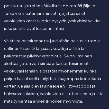
poistetut, jottei selväkielistä kopiota jää jäljelle.
Tämä vie muutaman minuutin ja jättää sinut
valokuvien kanssa, jotka pysyvät yksityisinä vaikka
joku selailisi avattua puhelintasi.
Vaultaire on rakennettu juuri tähän: salaus laitteella,
erillinen Face ID tai pääsykoodi ja ei tiliä tai
pakotettua pilvisynkronointia. Se on ilmainen
aloittaa, joten voit siirtää arkaluontoisimmat
valokuvasi tänään ja päättää myöhemmin kuinka
paljon haluat siellä säilyttää. Laajempaa kontekstia
varten lue alla olevat aiheeseen liittyvät oppaat
holvisovelluksista, valokuvien piilottamisesta ja siitä,
mitä tyhjentää ennen iPhonen myymistä.