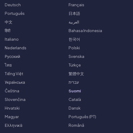
Deutsch
Français
Português
日本語
中文
العربية
हिंदी
Bahasa Indonesia
Italiano
한국어
Nederlands
Polski
Русский
Svenska
ไทย
Türkçe
Tiếng Việt
繁體中文
Українська
עברית
Čeština
Suomi
Slovenčina
Català
Hrvatski
Dansk
Magyar
Português (PT)
Ελληνικά
Română