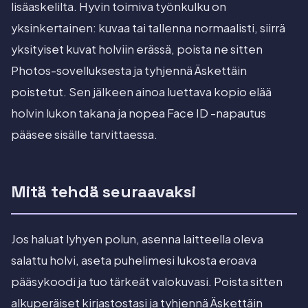
lisäaskelilta. Hyvin toimiva työnkulku on
yksinkertainen: kuvaa tai tallenna normaalisti, siirrä
yksityiset kuvat holviin erässä, poista ne sitten
Photos-sovelluksesta ja tyhjennä Äskettäin
poistetut. Sen jälkeen ainoa luettava kopio elää
holvin lukon takana ja nopea Face ID -napautus
pääsee sisälle tarvittaessa.
Mitä tehdä seuraavaksi
Jos haluat lyhyen polun, asenna laitteella oleva
salattu holvi, aseta puhelimesi lukosta eroava
pääsykoodi ja tuo tärkeät valokuvasi. Poista sitten
alkuperäiset kirjastostasi ja tyhjennä Äskettäin