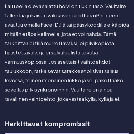
Laitteella oleva salattu holvi on tiukin taso. Vaultaire
tallentaa jokaisen valokuvan salattuna iPhoneen,
avautuu omalla Face ID:llä tai pääsykoodilla eikä pidä
mitään etäpalvelimella, jota et voi nähdä. Tämä
tarkoittaa ei tiliä murrettavaksi, ei pilvikopiota
haastettavaksi ja ei selväkielistä tekstiä
varmuuskopiossa. Jos asettaisit vaihtoehdot
taulukkoon, ratkaisevat sarakkeet olisivat salaus
levossa, toinen itsenäinen lukko ja se, pakottaako
sovellus pilvisynkronoinnin. Vaultaire on ainoa
tavallinen vaihtoehto, joka vastaa kyllä, kyllä ja ei.
Harkittavat kompromissit