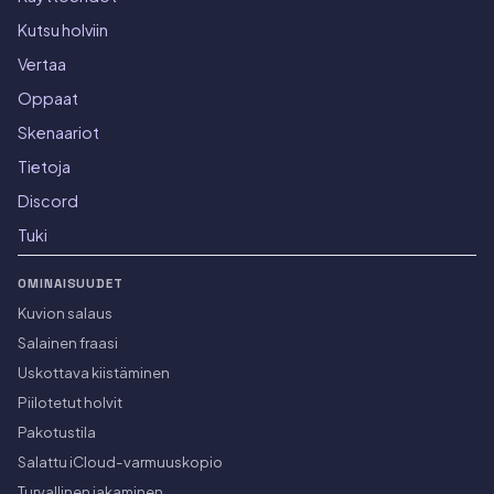
Kutsu holviin
Vertaa
Oppaat
Skenaariot
Tietoja
Discord
Tuki
OMINAISUUDET
Kuvion salaus
Salainen fraasi
Uskottava kiistäminen
Piilotetut holvit
Pakotustila
Salattu iCloud-varmuuskopio
Turvallinen jakaminen