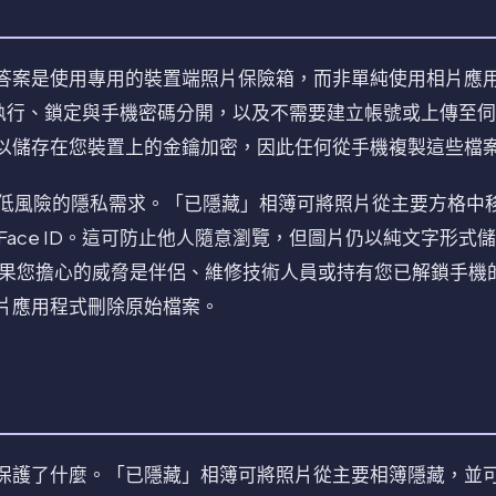
答案是使用專用的裝置端照片保險箱，而非單純使用相片應
本身執行、鎖定與手機密碼分開，以及不需要建立帳號或上傳至伺服器。
以儲存在您裝置上的金鑰加密，因此任何從手機複製這些檔
適合低風險的隱私需求。「已隱藏」相簿可將照片從主要方格中移除
Face ID。這可防止他人隨意瀏覽，但圖片仍以純文字形式
中。如果您擔心的威脅是伴侶、維修技術人員或持有您已解鎖手
片應用程式刪除原始檔案。
護了什麼。「已隱藏」相簿可將照片從主要相簿隱藏，並可用 F