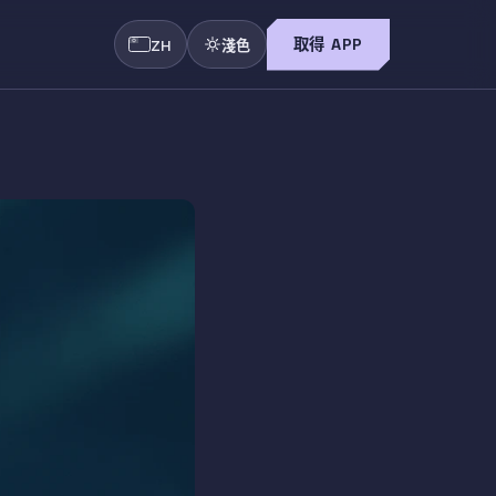
取得 APP
ZH
淺色