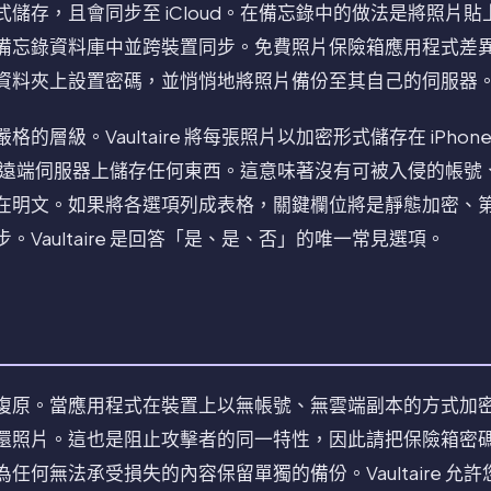
儲存，且會同步至 iCloud。在備忘錄中的做法是將照片
備忘錄資料庫中並跨裝置同步。免費照片保險箱應用程式差
資料夾上設置密碼，並悄悄地將照片備份至其自己的伺服器
層級。Vaultaire 將每張照片以加密形式儲存在 iPhone
不在遠端伺服器上儲存任何東西。這意味著沒有可被入侵的帳號
在明文。如果將各選項列成表格，關鍵欄位將是靜態加密、
Vaultaire 是回答「是、是、否」的唯一常見選項。
復原。當應用程式在裝置上以無帳號、無雲端副本的方式加
還照片。這也是阻止攻擊者的同一特性，因此請把保險箱密
任何無法承受損失的內容保留單獨的備份。Vaultaire 允