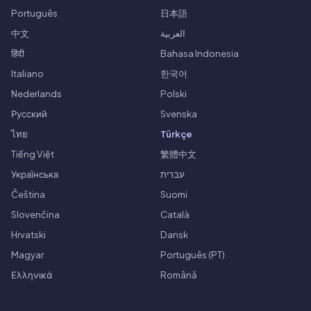
Português
日本語
中文
العربية
हिंदी
Bahasa Indonesia
Italiano
한국어
Nederlands
Polski
Русский
Svenska
ไทย
Türkçe
Tiếng Việt
繁體中文
Українська
עברית
Čeština
Suomi
Slovenčina
Català
Hrvatski
Dansk
Magyar
Português (PT)
Ελληνικά
Română