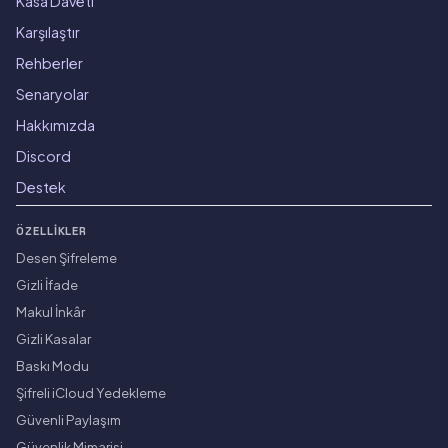
Kasa Daveti
Karşılaştır
Rehberler
Senaryolar
Hakkımızda
Discord
Destek
ÖZELLIKLER
Desen Şifreleme
Gizli İfade
Makul İnkâr
Gizli Kasalar
Baskı Modu
Şifreli iCloud Yedekleme
Güvenli Paylaşım
Güvenlik Mimarisi