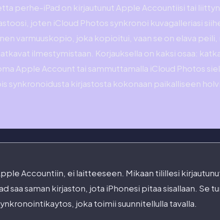
tta perhe-iPad on kirjautunut Apple Accountiisi tai liitt
astoosi, joten iCloud Photos synkronoi kuvagalleriasi siih
inen varmuuskopio, joka kopioitui, vaan se on elava peili,
atkavat ilmestymistaan. Korjauksella on kaksi osaa: katk
oma Apple Account tai sammuttamalla iCloud Photos siella, 
ois synkronoidusta kirjastosta kokonaan paikalliseen holvi
ple Accountiin, ei laitteeseen. Mikaan tilillesi kirjautunut
iPad saa saman kirjaston, jota iPhonesi pitaa sisallaan. Se 
nkronointikaytos, joka toimii suunnitellulla tavalla.