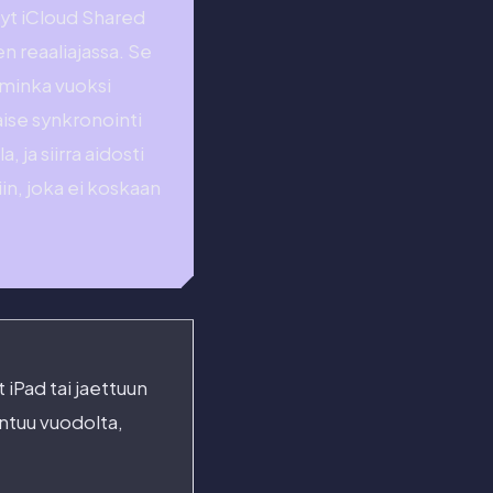
ynyt iCloud Shared
en reaaliajassa. Se
 minka vuoksi
aise synkronointi
ja siirra aidosti
in, joka ei koskaan
 iPad tai jaettuun
tuntuu vuodolta,