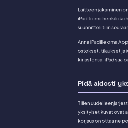
Laitteen jakaminen on
iPad toimii henkilokohta
suunnitteli tilin seuraa
Anna iPadille oma Apple
ostokset, tilaukset ja
kirjastonsa. iPad saa p
Pidä aidosti y
Tilien uudelleenjarjes
yksityiset kuvat ovat 
korjaus on ottaa ne po