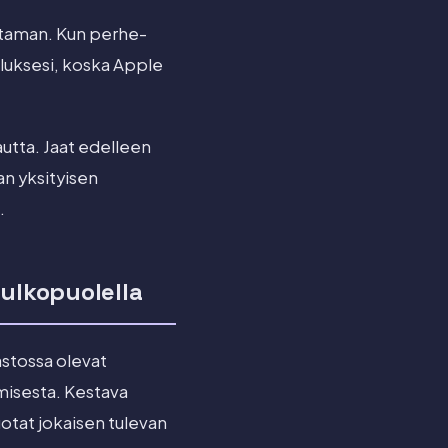
 taman. Kun perhe-
velluksesi, koska Apple
autta. Jaat edelleen
an yksityisen
.
 ulkopuolella
astossa olevat
ymisesta. Kestava
uotat jokaisen tulevan