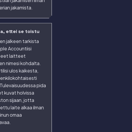
stilan jakamisen ilman
erian jakamista.
a, ettei se toistu
en jalkeen tarkista
pple Accountiisi
neet laitteet
en nimesi kohdalta.
tilisi ulos kaikesta,
henkilokohtaisesti
. Tulevaisuudessa pida
et kuvat holvissa
ston sijaan, jotta
ettu laite alkaa ilman
sinun omaa
avaa.