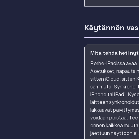
Käytännön vas
Mita tehda heti nyt
Perhe-iPadissa avaa
Asetukset, napauta 
sitten iCloud, sitten 
sammuta 'Synkronoi 
iPhone tai iPad'. Kys
laitteen synkronoidut
lakkaavat paivittymas
voidaan poistaa. Tee
ennen kaikkea muuta,
jaettuun nayttoon ei