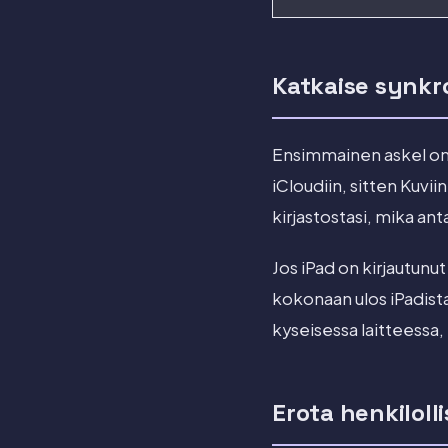
Katkaise synkr
Ensimmainen askel on
iCloudiin, sitten Kuvi
kirjastostasi, mika ant
Jos iPad on kirjautunut
kokonaan ulos iPadista
kyseisessa laitteessa, 
Erota henkiloll