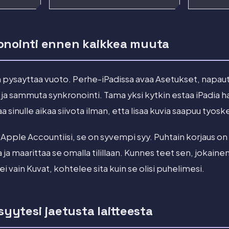
onointi ennen kaikkea muuta
 pysayttaa vuoto. Perhe-iPadissa avaa Asetukset, napa
in ja sammuta synkronointi. Tama yksi kytkin estaa iPadia 
aa sinulle aikaa siivota ilman, etta lisaa kuvia saapuu tyosk
 Apple Accountiisi, se on syvempi syy. Puhtain korjaus on ki
 ja maarittaa se omalla tilillaan. Kunnes teet sen, jokain
ei vain Kuvat, kohtelee sita kuin se olisi puhelimesi.
isyytesi jaetusta laitteesta