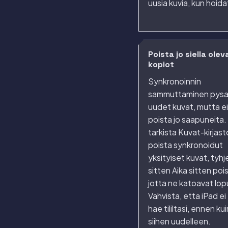
uusia kuvia, kun hoida
Poista jo siella olev
kopiot
Synkronoinnin
sammuttaminen pysa
uudet kuvat, mutta ei
poista jo saapuneita.
tarkista Kuvat-kirjast
poista synkronoidut
yksityiset kuvat, tyh
sitten Aika sitten poi
jotta ne katoavat lopu
Vahvista, etta iPad e
hae tililtasi, ennen ku
siihen uudelleen.