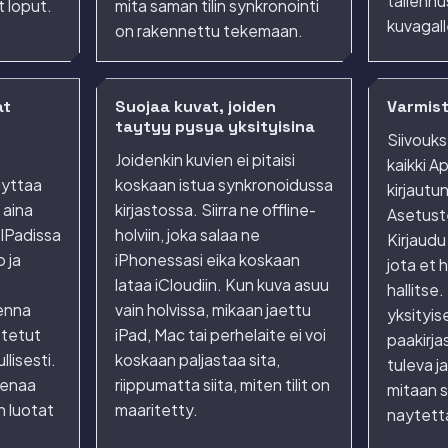
tallennu
t loput.
mita saman tilin synkronointi
kuvagall
on rakennettu tekemaan.
at
Suojaa kuvat, joiden
Varmist
taytyy pysya yksityisina
Siivouks
Joidenkin kuvien ei pitaisi
kaikki A
yttaa
koskaan istua synkronoidussa
kirjautu
 aina
kirjastossa. Siirra ne offline-
Asetust
 IPadissa
holviin, joka salaa ne
Kirjaudu 
o ja
iPhonessasi eika koskaan
jota et 
lataa iCloudiin. Kun kuva asuu
hallitse
jenna
vain holvissa, mikaan jaettu
yksityis
stetut
iPad, Mac tai perhelaite ei voi
paakirja
llisesti.
koskaan paljastaa sita,
tuleva ja
i enaa
riippumatta siita, miten tilit on
mitaan 
in luotat
maaritetty.
naytett