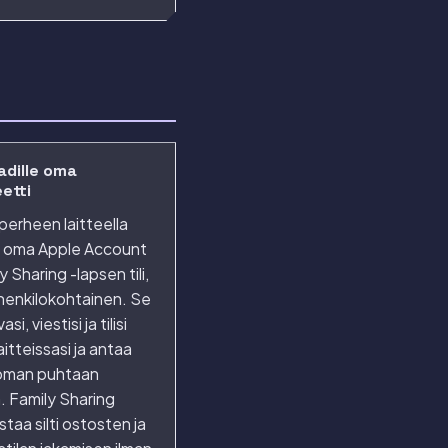
adille oma
eetti
 perheen laitteella
lla oma Apple Account
y Sharing -lapsen tili,
 henkilokohtainen. Se
si, viestisi ja tilisi
aitteissasi ja antaa
 oman puhtaan
n. Family Sharing
staa silti ostosten ja