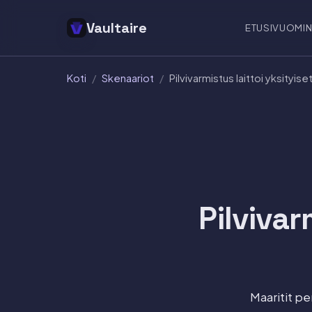
Vaultaire
ETUSIVU
OMIN
Koti
/
Skenaariot
/
Pilvivarmistus laittoi yksityis
Pilvivar
Maaritit pe