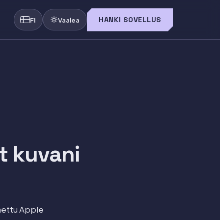
HANKI SOVELLUS
FI
Vaalea
et kuvani
jaettu Apple