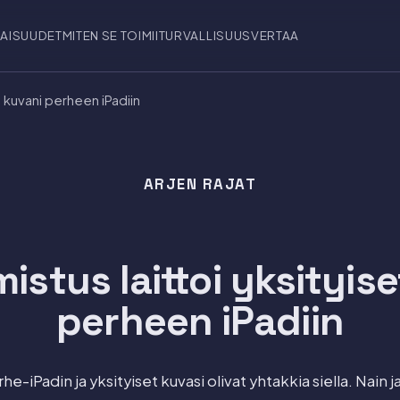
AISUUDET
MITEN SE TOIMII
TURVALLISUUS
VERTAA
et kuvani perheen iPadiin
ARJEN RAJAT
mistus laittoi yksityis
perheen iPadiin
rhe-iPadin ja yksityiset kuvasi olivat yhtakkia siella. Nain 