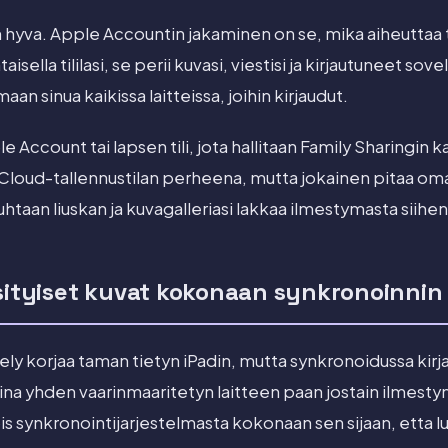
 hyva. Apple Accountin jakaminen on se, mika aiheuttaa
isella tililasi, se perii kuvasi, viestisi ja kirjautuneet so
maan sinua kaikissa laitteissa, joihin kirjaudut.
 Account tai lapsen tili, jota hallitaan Family Sharingin k
 iCloud-tallennustilan perheena, mutta jokainen pitaa om
uhtaan liuskan ja kuvagalleriasi lakkaa ilmestymasta siihen
ksityiset kuvat kokonaan synkronoinnin
tely korjaa taman tietyn iPadin, mutta synkronoidussa kirj
aina yhden vaarinmaaritetyn laitteen paan jostain ilmest
is synkronointijarjestelmasta kokonaan sen sijaan, etta l