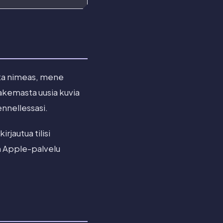
uta nimeas, mene
hakemasta uusia kuvia
ennellessasi.
rjautua tilisi
en Apple-palvelu