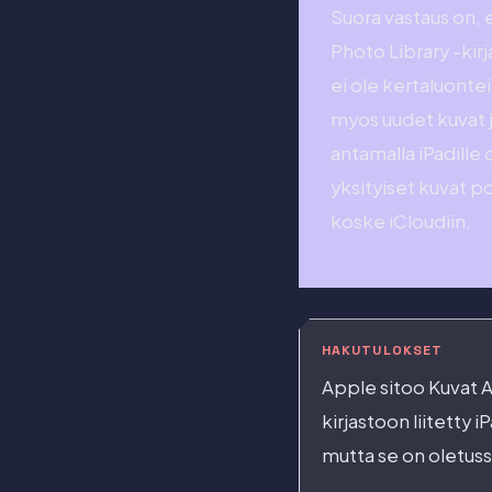
Suora vastaus on, e
Photo Library -kirj
ei ole kertaluonte
myos uudet kuvat j
antamalla iPadille 
yksityiset kuvat p
koske iCloudiin.
HAKUTULOKSET
Apple sitoo Kuvat Ap
kirjastoon liitetty 
mutta se on oletussy