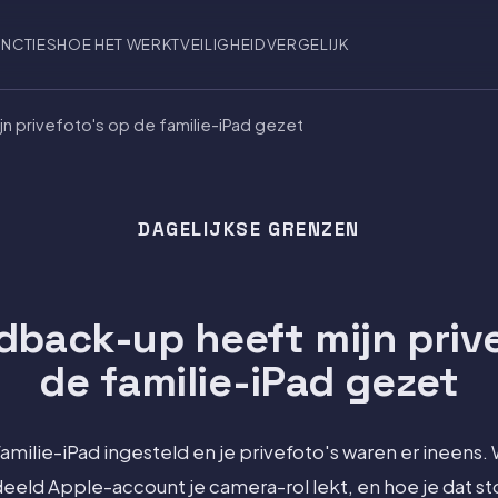
NCTIES
HOE HET WERKT
VEILIGHEID
VERGELIJK
jn privefoto's op de familie-iPad gezet
DAGELIJKSE GRENZEN
dback-up heeft mijn priv
de familie-iPad gezet
familie-iPad ingesteld en je privefoto's waren er ineens
eeld Apple-account je camera-rol lekt, en hoe je dat st