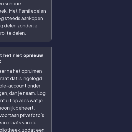
en schone
eek. Met Familiedelen
nog steeds aankopen
g delen zonder je
ol te delen.
t het niet opnieuw
t
eer na het opruimen
raat dat is ingelogd
pple-account onder
ngen, dan je naam. Log
nt uit op alles wat je
soonlijk beheert.
voortaan privefoto's
is in plaats van de
bliotheek, zodat een