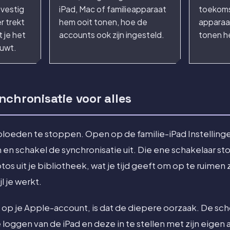
evestig
iPad, Mac of familieapparaat
toekoms
r trekt
hem ooit tonen, hoe de
apparaat
t je het
accounts ook zijn ingesteld.
tonen h
ouwt.
chronisatie voor alles
 bloeden te stoppen. Open op de familie-iPad Instellinge
 en schakel de synchronisatie uit. Die ene schakelaar st
os uit je bibliotheek, wat je tijd geeft om op te ruimen
l je werkt.
d op je Apple-account, is dat de diepere oorzaak. De sch
e loggen van de iPad en deze in te stellen met zijn eigen a