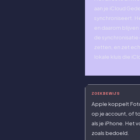
aan je iCloud Gede
synchroniseert. He
en daarom blijven
de synchronisatie 
zetten, en zet ec
lokale kluis die iC
ZOEKBEWIJS
Apple koppelt Foton
op je account, of 
als je iPhone. Het 
zoals bedoeld.