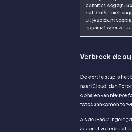
definitief weg zijn. B
dat de iPad niet lange
uit je account voorda
apparaat weer vertr
Verbreek de syn
De eerste stap is het
naar iCloud, dan Foton
ophalen van nieuwe fot
fotos aankomen terwij
Als de iPad is ingelog
account volledig uit t