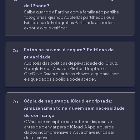
do iPhone?
Saiba quando a Partilha com a família não partilha
fotografias, quando Apple IDs partilhados ou a
Biblioteca de Fotografias Partilhada as podem
expor, e o que verificar.
Fotos na nuvem: é seguro? Politicas de
privacidade
Auditoria das políticas de privacidade do iCloud,
Google Fotos, Amazon Photos, Dropbox e
OneDrive. Quem guarda as chaves, o que analisam
e a que dados a polícia pode aceder.
Cópia de segurança iCloud encriptada:
Armazenamento na nuvem sem necessidade
de confiança
O Vaultaire encripta o seu cofre no dispositivo
antes de o enviar para o iCloud. A Apple guarda
dados incompreensíveis. A sua chave nunca sai
do telemóvel.