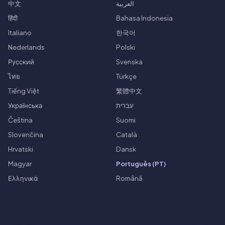
中文
العربية
हिंदी
Bahasa Indonesia
Italiano
한국어
Nederlands
Polski
Русский
Svenska
ไทย
Türkçe
Tiếng Việt
繁體中文
Українська
עברית
Čeština
Suomi
Slovenčina
Català
Hrvatski
Dansk
Magyar
Português (PT)
Ελληνικά
Română