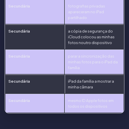
Secundária
fotografias privadas
apareceram no iPad
partilhado
Secundária
a cópia de segurança do
iCloud colocou as minhas
fotos noutro dispositivo
Secundária
parar a sincronização das
minhas fotos para o iPad da
família
Secundária
iPad da família a mostrar a
minha câmara
Secundária
mesmo ID Apple fotos em
todos os dispositivos