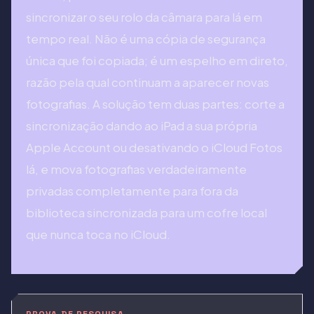
sincronizar o seu rolo da câmara para lá em
tempo real. Não é uma cópia de segurança
única que foi copiada; é um espelho em direto,
razão pela qual continuam a aparecer novas
fotografias. A solução tem duas partes: corte a
sincronização dando ao iPad a sua própria
Apple Account ou desativando o iCloud Fotos
lá, e mova fotografias verdadeiramente
privadas completamente para fora da
biblioteca sincronizada para um cofre local
que nunca toca no iCloud.