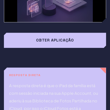
OBTER APLICAÇÃO
RESPOSTA DIRETA
A resposta direta é que o iPad da família está
com sessão iniciada na sua Apple Account, ou
aderiu à sua Biblioteca de Fotos Partilhada no
iCloud, por isso o iCloud Fotos está a