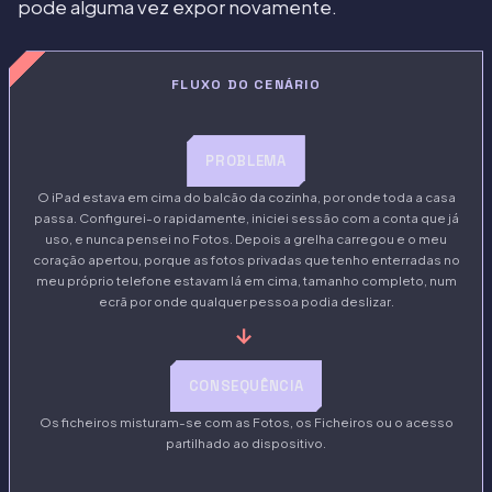
pode alguma vez expor novamente.
FLUXO DO CENÁRIO
PROBLEMA
O iPad estava em cima do balcão da cozinha, por onde toda a casa
passa. Configurei-o rapidamente, iniciei sessão com a conta que já
uso, e nunca pensei no Fotos. Depois a grelha carregou e o meu
coração apertou, porque as fotos privadas que tenho enterradas no
meu próprio telefone estavam lá em cima, tamanho completo, num
ecrã por onde qualquer pessoa podia deslizar.
→
CONSEQUÊNCIA
Os ficheiros misturam-se com as Fotos, os Ficheiros ou o acesso
partilhado ao dispositivo.