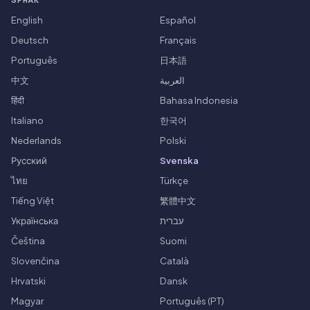
English
Español
Deutsch
Français
Português
日本語
中文
العربية
हिंदी
Bahasa Indonesia
Italiano
한국어
Nederlands
Polski
Русский
Svenska
ไทย
Türkçe
Tiếng Việt
繁體中文
Українська
עברית
Čeština
Suomi
Slovenčina
Català
Hrvatski
Dansk
Magyar
Português (PT)