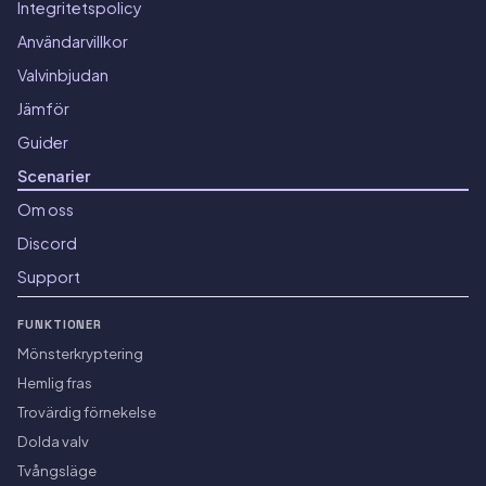
Integritetspolicy
Användarvillkor
Valvinbjudan
Jämför
Guider
Scenarier
Om oss
Discord
Support
FUNKTIONER
Mönsterkryptering
Hemlig fras
Trovärdig förnekelse
Dolda valv
Tvångsläge