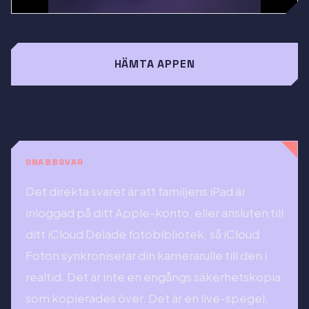
HÄMTA APPEN
SNABBSVAR
Det direkta svaret är att familjens iPad är
inloggad på ditt Apple-konto, eller ansluten till
ditt iCloud Delade fotobibliotek, så iCloud
Foton synkroniserar din kamerarulle till den i
realtid. Det är inte en engångs säkerhetskopia
som kopierades över. Det är en live-spegel,