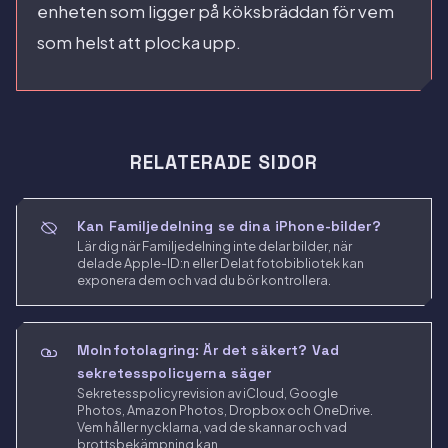
enheten som ligger på köksbräddan för vem
som helst att plocka upp.
RELATERADE SIDOR
Kan Familjedelning se dina iPhone-bilder?
Lär dig när Familjedelning inte delar bilder, när
delade Apple-ID:n eller Delat fotobibliotek kan
exponera dem och vad du bör kontrollera.
Molnfotolagring: Är det säkert? Vad
sekretesspolicyerna säger
Sekretesspolicyrevision av iCloud, Google
Photos, Amazon Photos, Dropbox och OneDrive.
Vem håller nycklarna, vad de skannar och vad
brottsbekämpning kan.