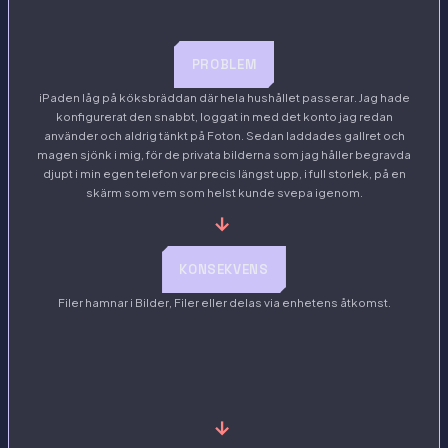
PROBLEM
iPaden låg på köksbräddan där hela hushållet passerar. Jag hade
konfigurerat den snabbt, loggat in med det konto jag redan
använder och aldrig tänkt på Foton. Sedan laddades gallret och
magen sjönk i mig, för de privata bilderna som jag håller begravda
djupt i min egen telefon var precis längst upp, i full storlek, på en
skärm som vem som helst kunde svepa igenom.
→
KONSEKVENS
Filer hamnar i Bilder, Filer eller delas via enhetens åtkomst.
→