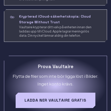
Krypterad iCloud-säkerhetskopia: Cloud
Storage Without Trust
Vaultaire krypterar ditt valv på enheten innan den
laddas upp till iCloud. Apple lagrar meningslös
data. Din nyckel lämnar aldrig din telefon.
Prova Vaultaire
Flytta de filer som inte bör ligga löst i Bilder.
Inget konto krävs.
LADDA NER VAULTAIRE GRATIS