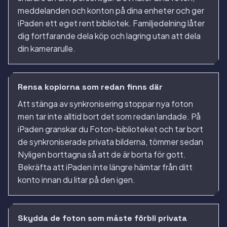
meddelanden och konton på dina enheter och ger
iPaden ett eget rent bibliotek. Familjedelning låter
dig fortfarande dela köp och lagring utan att dela
din kamerarulle.
Rensa kopiorna som redan finns där
Att stänga av synkronisering stoppar nya foton
men tar inte alltid bort det som redan landade. På
iPaden granskar du Foton-biblioteket och tar bort
de synkroniserade privata bilderna, tömmer sedan
Nyligen borttagna så att de är borta för gott.
Bekräfta att iPaden inte längre hämtar från ditt
konto innan du litar på den igen.
Skydda de foton som måste förbli privata