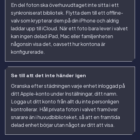
En del foton ska överhuvudtaget inte sitta i ett
synkroniserat bibliotek. Flytta dem till ett offline-
valv som krypterar dem på din iPhone och aldrig
laddar upp till iCloud. När ett foto bara lever i valvet
kan ingen delad iPad, Mac eller familjenheten
någonsin visa det, oavsett hur kontona är
konfigurerade.
Se till att det inte händer igen
Granska efter städningen varje enhet inloggad på
ditt Apple-konto under Inställningar, ditt namn.
Logga ut ditt konto från allt du inte personligen
kontrollerar. Håll privata foton i valvet framöver
snarare än i huvudbiblioteket, så att en framtida
delad enhet börjar utan något av ditt att visa.