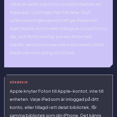
vilket är varför nya foton också fortsätter att
dyka upp. Lösningen har två delar: bryt
synkroniseringen genom att ge iPaden ett
eget Apple-konto eller stänga av iCloud Foton
där, och flytta verkligt privata foton helt
utanför det synkroniserade biblioteket till ett
lokalt valv som aldrig rör iCloud.
SÖKBEVIS
Apple knyter Foton till Apple-kontot, inte till
enheten. Varje iPad som är inloggad på ditt
konto, eller tillagd i ett delat bibliotek, får
samma bibliotek som din iPhone. Det känns