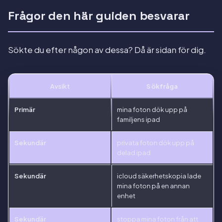
Frågor den här guiden besvarar
Sökte du efter någon av dessa? Då är sidan för dig.
Avsikt
Sökfråga
Primär
mina foton dök upp på
familjens ipad
Sekundär
privata foton dök upp på
delad ipad
Sekundär
icloud säkerhetskopia lade
mina foton på en annan
enhet
Sekundär
stoppa mina foton från att