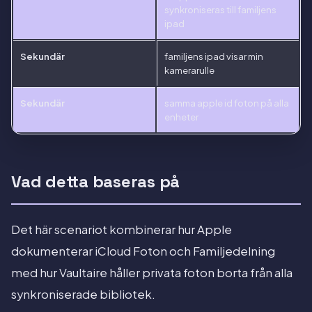
synkroniseras till familjens
ipad
Sekundär
familjens ipad visar min
kamerarulle
Sekundär
samma apple id foton på alla
enheter
Vad detta baseras på
Det här scenariot kombinerar hur Apple
dokumenterar iCloud Foton och Familjedelning
med hur Vaultaire håller privata foton borta från alla
synkroniserade bibliotek.