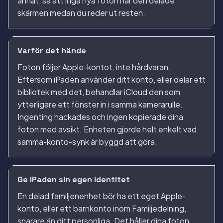
annat, så att inga nya foton når den delade
skärmen medan du reder ut resten.
Varför det hände
Foton följer Apple-kontot, inte hårdvaran.
Eftersom iPaden använder ditt konto, eller delar ett
bibliotek med det, behandlar iCloud den som
ytterligare ett fönster in i samma kamerarulle.
Ingenting hackades och ingen kopierade dina
foton med avsikt. Enheten gjorde helt enkelt vad
samma-konto-synk är byggd att göra.
Ge iPaden sin egen identitet
En delad familjenenhet bör ha ett eget Apple-
konto, eller ett barnkonto inom Familjedelning,
snarare än ditt personliga. Det håller dina foton,