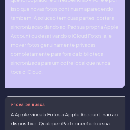
isso que novas fotos continuam aparecendo
tambem. A solucao tem duas partes: cortar a
sincronizacao dando ao iPad sua propria Apple
Account ou desativando o iCloud Fotos la, e
mover fotos genuinamente privadas
completamente para fora da biblioteca
sincronizada para um cofre local que nunca
toca o iCloud.
PROVA DE BUSCA
A Apple vincula Fotos a Apple Account, nao ao
dispositivo. Qualquer iPad conectado a sua