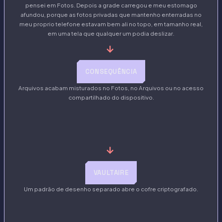
pensei em Fotos. Depois a grade carregou e meu estomago
afundou, porque as fotos privadas que mantenho enterradas no
meu proprio telefone estavam bem ali no topo, em tamanho real,
em uma tela que qualquer um podia deslizar.
→
CONSEQUÊNCIA
Arquivos acabam misturados no Fotos, no Arquivos ou no acesso
compartilhado do dispositivo.
→
VAULTAIRE
Um padrão de desenho separado abre o cofre criptografado.