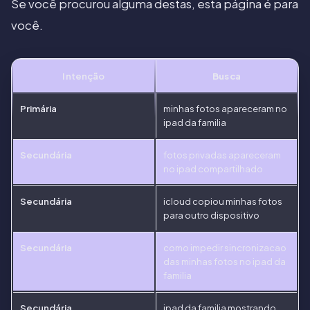
Se você procurou alguma destas, esta página é para
você.
Intenção
Busca
Primária
minhas fotos apareceram no
ipad da familia
Secundária
fotos privadas apareceram
no ipad compartilhado
Secundária
icloud copiou minhas fotos
para outro dispositivo
Secundária
como impedir sincronizacao
das minhas fotos no ipad da
familia
Secundária
ipad da familia mostrando