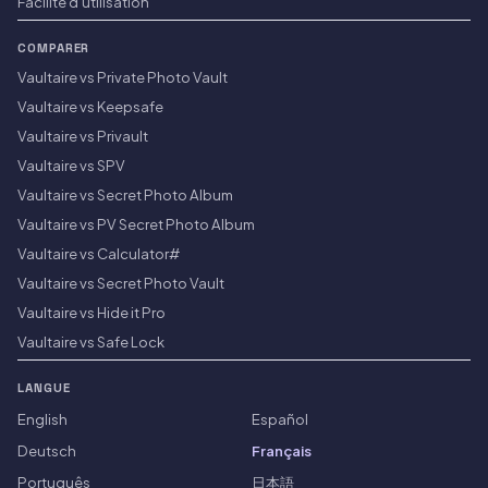
Facilité d'utilisation
COMPARER
Vaultaire vs Private Photo Vault
Vaultaire vs Keepsafe
Vaultaire vs Privault
Vaultaire vs SPV
Vaultaire vs Secret Photo Album
Vaultaire vs PV Secret Photo Album
Vaultaire vs Calculator#
Vaultaire vs Secret Photo Vault
Vaultaire vs Hide it Pro
Vaultaire vs Safe Lock
LANGUE
English
Español
Deutsch
Français
Português
日本語