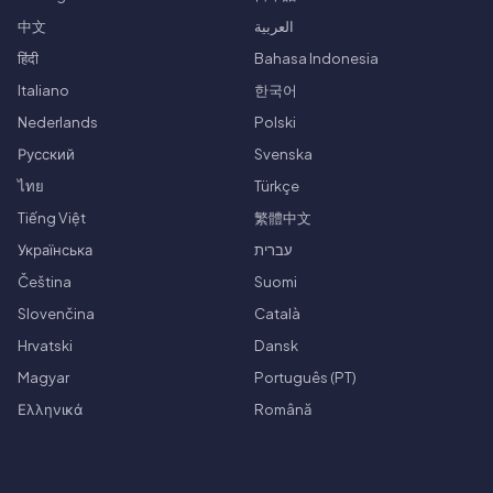
中文
العربية
हिंदी
Bahasa Indonesia
Italiano
한국어
Nederlands
Polski
Русский
Svenska
ไทย
Türkçe
Tiếng Việt
繁體中文
Українська
עברית
Čeština
Suomi
Slovenčina
Català
Hrvatski
Dansk
Magyar
Português (PT)
Ελληνικά
Română