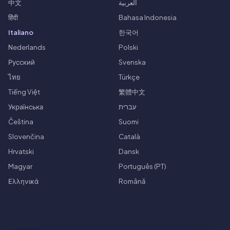
中文
العربية
हिंदी
Bahasa Indonesia
Italiano
한국어
Nederlands
Polski
Русский
Svenska
ไทย
Türkçe
Tiếng Việt
繁體中文
Українська
עברית
Čeština
Suomi
Slovenčina
Català
Hrvatski
Dansk
Magyar
Português (PT)
Ελληνικά
Română