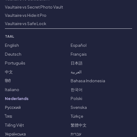
Vaultaire vs Secret Photo Vault
Vaultaire vs Hide it Pro
Vaultaire vs Safe Lock
TAAL
English
Español
Deutsch
Français
Português
日本語
中文
العربية
हिंदी
Bahasa Indonesia
Italiano
한국어
Nederlands
Polski
Русский
Svenska
ไทย
Türkçe
Tiếng Việt
繁體中文
Українська
עברית