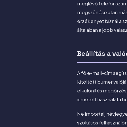
meglévő telefonszámot
megszűnése után máshoz
érzékenyet bíznál a s
általában a jobb válas
Beállítás a val
A fő e-mail-cím segíts
kitöltött burner való
elkülönítés megőrzésé
ismételt használata hel
Ne importálj névjegye
szokásos felhasználóne