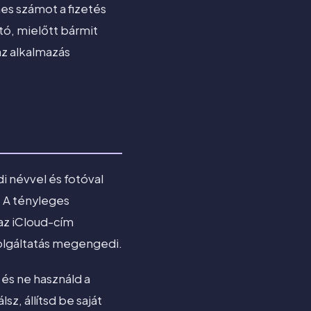
es számot a fizetés
tó, mielőtt bármit
az alkalmazás
di névvel és fotóval
. A tényleges
az iCloud-cím
 szolgáltatás megengedi.
és ne használd a
z, állítsd be saját