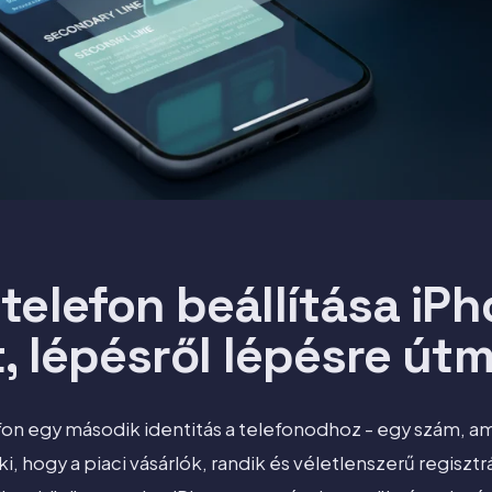
telefon beállítása iP
t, lépésről lépésre út
fon egy második identitás a telefonodhoz - egy szám, am
ki, hogy a piaci vásárlók, randik és véletlenszerű regiszt