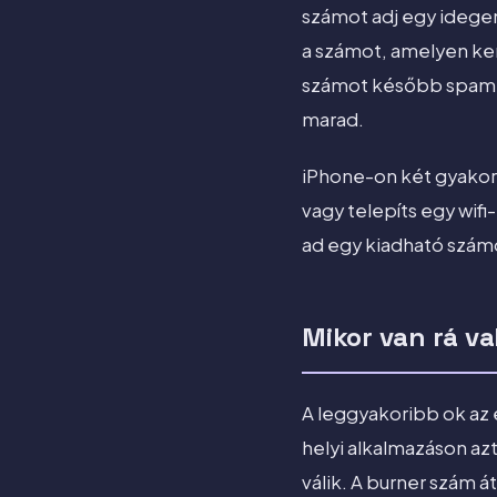
számot adj egy idegen
a számot, amelyen ker
számot később spammel
marad.
iPhone-on két gyakorl
vagy telepíts egy wi
ad egy kiadható számo
Mikor van rá v
A leggyakoribb ok az 
helyi alkalmazáson a
válik. A burner szám á