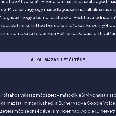
hez kötött vonalat. iPhone-on már nincs szükséged má
eSIM vonal vagy egy másodlagos számos alkalmazás el
A fogás az, hogy a burner csak akkor véd, ha valódi ident
kapcsolat nélkül állítod be, és ha a fotókat, képernyőké
umentumokat a fő Camera Roll-on és iCloud-on kívül tar
ALKALMAZÁS LETÖLTÉSE
lításához válassz módszert - második eSIM vonalat a szo
almazást, mint a Hushed, a Burner vagy a Google Voice - 
fizetési mód segítségével a mindennapi Apple ID helyett,