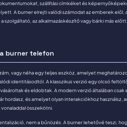
kumentumokat, szállítási címkéket és képernyőképeket
yett. A burner elrejti valódi számodat az emberek elől, 
szolgáltató, az alkalmazáskészítő vagy bárki más előtt, 
 a burner telefon
zám, vagy néha egy teljes eszköz, amelyet meghatározot
alódi identitásodtól. A klasszikus verzió egy olcsó feltölt
ásároltak és eldobtak. A modern verzió általában csak
ár hordasz, és amelyet olyan interakciókhoz használsz,
 vonaladdal összekötni.
ntalizáció, nem a bűnözés. A burner lehetővé teszi, h