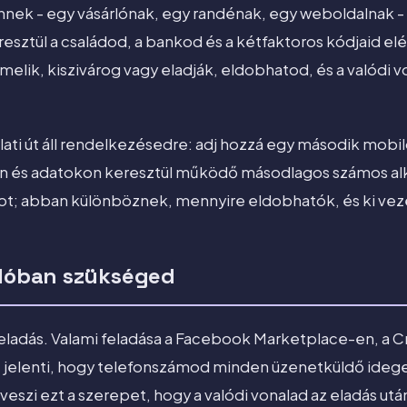
nek - egy vásárlónak, egy randénak, egy weboldalnak - 
esztül a családod, a bankod és a kétfaktoros kódjaid elé
ik, kiszivárog vagy eladják, eldobhatod, és a valódi v
ati út áll rendelkezésedre: adj hozzá egy második mobi
fi-n és adatokon keresztül működő másodlagos számos a
t; abban különböznek, mennyire eldobhatók, és ki vezeti
alóban szükséged
eladás. Valami feladása a Facebook Marketplace-en, a Cr
zt jelenti, hogy telefonszámod minden üzenetküldő ideg
tveszi ezt a szerepet, hogy a valódi vonalad az eladás után