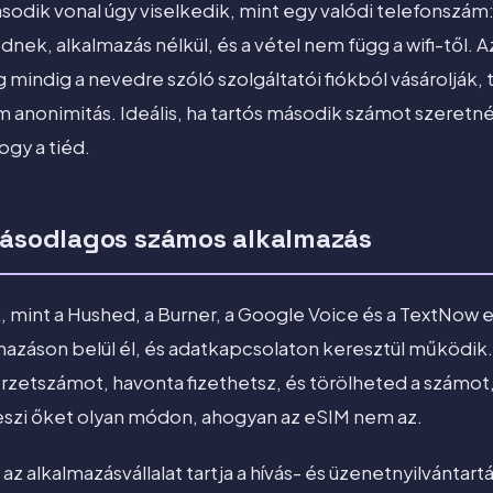
sodik vonal úgy viselkedik, mint egy valódi telefonszám:
k, alkalmazás nélkül, és a vétel nem függ a wifi-től. 
 mindig a nevedre szóló szolgáltatói fiókból vásárolják,
m anonimitás. Ideális, ha tartós második számot szeretné
ogy a tiéd.
másodlagos számos alkalmazás
, mint a Hushed, a Burner, a Google Voice és a TextNow
mazáson belül él, és adatkapcsolaton keresztül működik.
zetszámot, havonta fizethetsz, és törölheted a számot,
eszi őket olyan módon, ahogyan az eSIM nem az.
alkalmazásvállalat tartja a hívás- és üzenetnyilvántartá