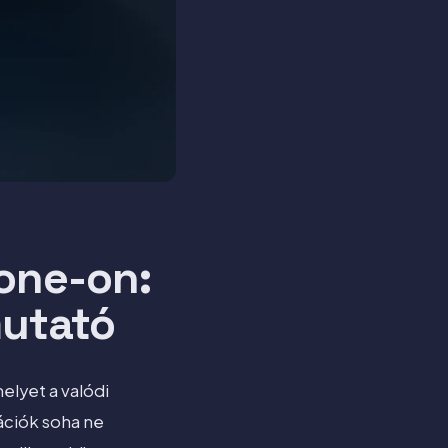
hone-on:
mutató
elyet a valódi
rációk soha ne