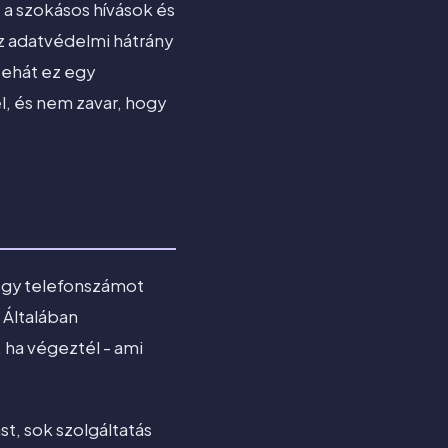
 a szokásos hívások és
Az adatvédelmi hátrány
 tehát ez egy
l, és nem zavar, hogy
 egy telefonszámot
 Általában
 ha végeztél - ami
st, sok szolgáltatás