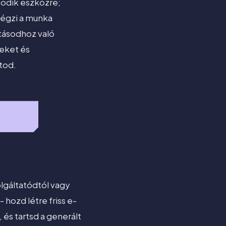
sodik eszközre;
végzi a munka
itásodhoz való
peket és
tod.
lgáltatódtól vagy
hozd létre friss e-
 és tartsd a generált