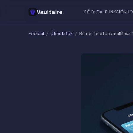
Vaultaire
FŐOLDAL
FUNKCIÓK
HO
Főoldal
/
Útmutatók
/
Burner telefon beállítása