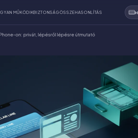
GYAN MŰKÖDIK
BIZTONSÁG
ÖSSZEHASONLÍTÁS
H
 iPhone-on: privát, lépésről lépésre útmutató