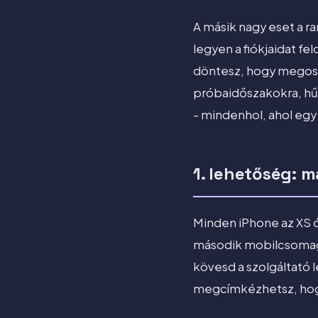
A másik nagy eset a ra
legyen a fiókjaidat fe
döntesz, hogy megosz
próbaidőszakokra, hűs
- mindenhol, ahol eg
1. lehetőség: 
Minden iPhone az XS ót
második mobilcsomagké
kövesd a szolgáltató 
megcímkézhetsz, hogy