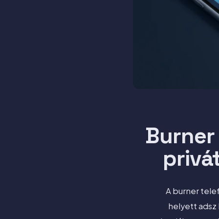
Burner 
privá
A burner tele
helyett adsz 