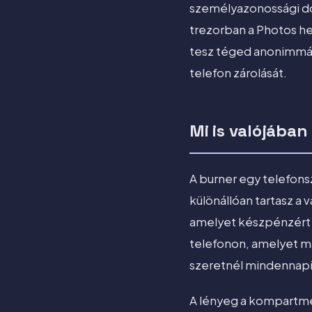
személyazonossági do
trezorban a Photos hel
tesz téged anonimmá a 
telefon zárolását.
Mi is valójában
A burner egy telefons
különállóan tartasz a v
amelyet készpénzért v
telefonon, amelyet m
szeretnél mindennapi
A lényeg a kompartme