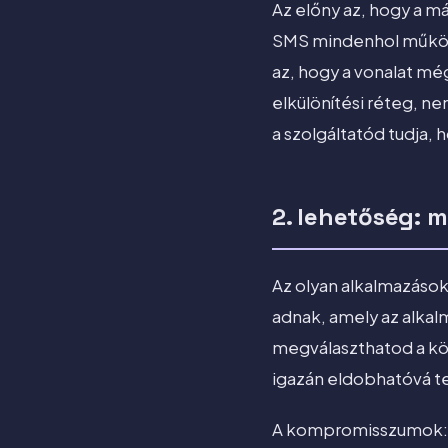
Az előny az, hogy a má
SMS mindenhol működne
az, hogy a vonalat még
elkülönítési réteg, ne
a szolgáltatód tudja, h
2. lehetőség: 
Az olyan alkalmazások
adnak, amely az alkal
megválaszthatod a kör
igazán eldobhatóvá t
A kompromisszumok: az 