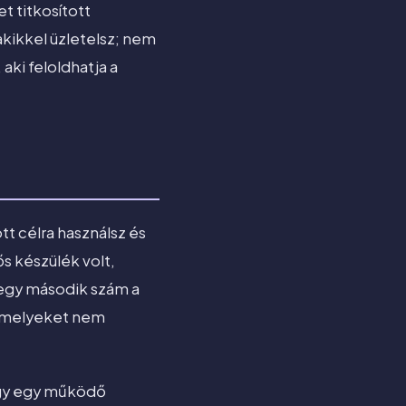
 titkosított
akikkel üzletelsz; nem
aki feloldhatja a
t célra használsz és
ős készülék volt,
 egy második szám a
 amelyeket nem
ogy egy működő