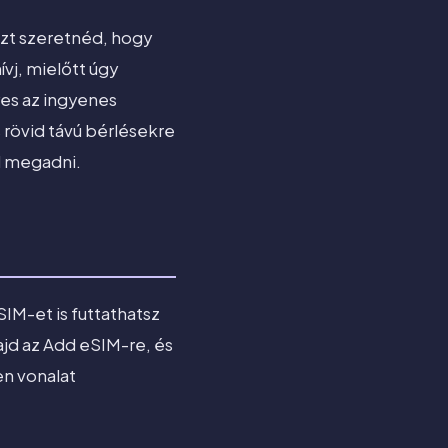
azt szeretnéd, hogy
ívj, mielőtt úgy
es az ingyenes
 rövid távú bérlésekre
l megadni.
IM-et is futtathatsz
jd az Add eSIM-re, és
en vonalat