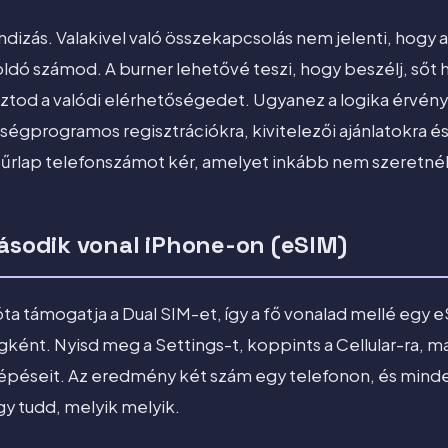
ndizás. Valakivel való összekapcsolás nem jelenti, hogy 
loldó számod. A burner lehetővé teszi, hogy beszélj, sőt h
tod a valódi elérhetőségedet. Ugyanez a logika érvény
égprogramos regisztrációkra, kivitelezői ajánlatokra és
y űrlap telefonszámot kér, amelyet inkább nem szeretné
második vonal iPhone-on (eSIM)
a támogatja a Dual SIM-et, így a fő vonalad mellé egy eS
nt. Nyisd meg a Settings-t, koppints a Cellular-ra, ma
lépéseit. Az eredmény két szám egy telefonon, és mind
 tudd, melyik melyik.