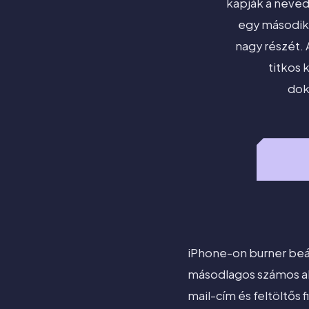
kapják a neved
egy második 
nagy részét. 
titkos 
dok
iPhone-on burner beál
másodlagos számos alk
mail-cím és feltöltős 