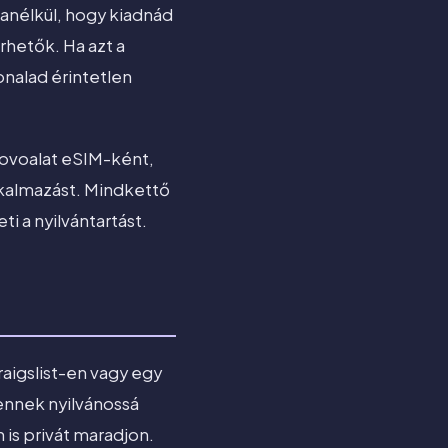
anélkül, hogy kiadnád
rhetők. Ha azt a
onalad érintetlen
lovoalat eSIM-ként,
lkalmazást. Mindkettő
 a nyilvántartást.
aigslist-en vagy egy
ennek nyilvánossá
 is privát maradjon.