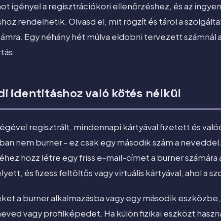
 igényel a regisztrációkori ellenőrzéshez, és az ingyen
 rendelhetik. Olvasd el, mit rögzít és tárol a szolgálta
zámra. Egy néhány hét múlva eldobni tervezett számnál 
ztás.
ódi identitáshoz való kötés nélkül
égével regisztrált, mindennapi kártyával fizetett és való
jában nem burner - ez csak egy második szám a neveddel
hez hozz létre egy friss e-mail-címet a burner számára 
yett, és fizess feltöltős vagy virtuális kártyával, ahol a
ket a burner alkalmazásba vagy egy második eszközbe, 
ved vagy profilképedet. Ha külön fizikai eszközt használs