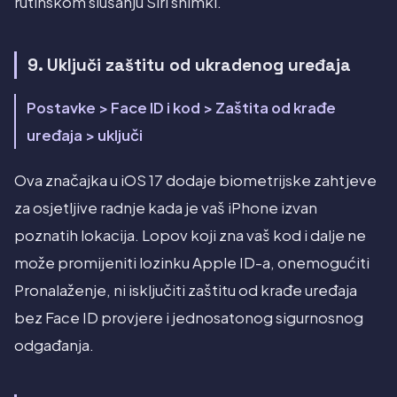
rutinskom slušanju Siri snimki.
9. Uključi zaštitu od ukradenog uređaja
Postavke > Face ID i kod > Zaštita od krađe
uređaja > uključi
Ova značajka u iOS 17 dodaje biometrijske zahtjeve
za osjetljive radnje kada je vaš iPhone izvan
poznatih lokacija. Lopov koji zna vaš kod i dalje ne
može promijeniti lozinku Apple ID-a, onemogućiti
Pronalaženje, ni isključiti zaštitu od krađe uređaja
bez Face ID provjere i jednosatonog sigurnosnog
odgađanja.