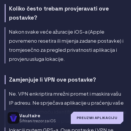
Koliko često trebam provjeravati ove
postavke?
Nakon svake veće ažuracije iOS-a (Apple
povremeno resetira ili mijenja zadane postavke) i
tromjesečno za pregled privatnosti aplikacija i
provjeru usluga lokacije.
Zamjenjuje li VPN ove postavke?
Ne. VPN enkriptira mrežni promet i maskira vašu
IP adresu. Ne sprječava aplikacije u praćenju vaše
aktivnosti pomoću identifikatora uređaja, pristupu
Vaultaire
PREUZMI APLIKACIJU
vašim fotografijama ni prikupljanju podataka o
Šifrirani trezor za iOS
lokaciji putem GPS-a. Ove postavke i VPN se