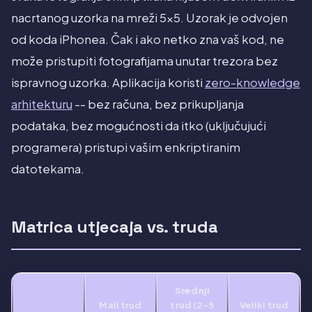
nacrtanog uzorka na mreži 5x5. Uzorak je odvojen
od koda iPhonea. Čak i ako netko zna vaš kod, ne
može pristupiti fotografijama unutar trezora bez
ispravnog uzorka. Aplikacija koristi
zero-knowledge
arhitekturu
-- bez računa, bez prikupljanja
podataka, bez mogućnosti da itko (uključujući
programera) pristupi vašim enkriptiranim
datotekama.
Matrica utjecaja vs. truda
Srednji
Mali trud
trud (2-5
Veliki trud