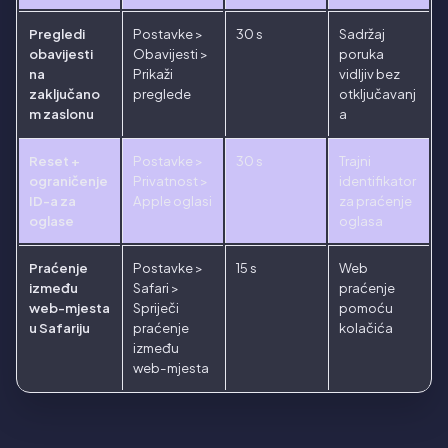
Pregledi
Postavke >
30 s
Sadržaj
obavijesti
Obavijesti >
poruka
na
Prikaži
vidljiv bez
zaključano
preglede
otključavanj
m zaslonu
a
Reset +
Postavke >
30 s
Trajni
ograničenje
Privatnost >
identifikator
ID-a za
Apple oglasi
za praćenje
oglase
oglasa
Praćenje
Postavke >
15 s
Web
između
Safari >
praćenje
web-mjesta
Spriječi
pomoću
u Safariju
praćenje
kolačića
između
web-mjesta