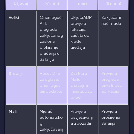
Utjecaj
(<1 min)
min)
(5+ min)
Veliki
Onemogući
Uključi ADP,
Zaključani
ATT,
provjera
način rada
preglede
lokacije,
zaključanog
zaštita od
zaslona,
krađe
blokiranje
uređaja
praćenja u
Safariju
Srednji
Reset ID-a
Zaštita u
Provjera
za oglase,
Mailu,
pregleda
onemogući
značajna
privatnosti
Siri podatke
mjesta, USB
aplikacija
pribor
Mali
Mjerač
Provjera
Provjera
automatsko
osvježavanj
proširenja
g
a u pozadini
Safarija
zaključavanj