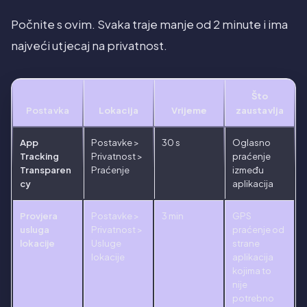
Počnite s ovim. Svaka traje manje od 2 minute i ima
najveći utjecaj na privatnost.
Što
Postavka
Lokacija
Vrijeme
zaustavlja
App
Postavke >
30 s
Oglasno
Tracking
Privatnost >
praćenje
Transparen
Praćenje
između
cy
aplikacija
Provjera
Postavke >
3 min
GPS
usluga
Privatnost >
praćenje od
lokacije
Usluge
strane
lokacije
aplikacija
kojima to
nije
potrebno