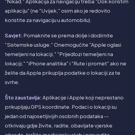
"Nikad." Aplikacija za navigaciju treba "Dok koristim
aplikaciju" (ne "Uvijek," osim ako je redovito
koristite za navigaciju u automobilu).
Savjet:
Pomaknite se prema dolje i dodirnite
"Sistemske usluge." Onemogućite "Apple oglasi
temeljeni na lokaciji," "Prijedlozi temeljeni na
lokaciji," "iPhone analitika" i "Rute i promet" ako ne
želite da Apple prikuplja podatke o lokaciji za te
svrhe.
Što zaustavlja:
Aplikacije i Apple koji neprestano
prikupljaju GPS koordinate. Podaci o lokaciji su
jedan od najosetljivijih osobnih podataka --
otkrivaju gdje živite, radite, obavljate vjerske
obrede, tražite medicinsku skrb i provodite