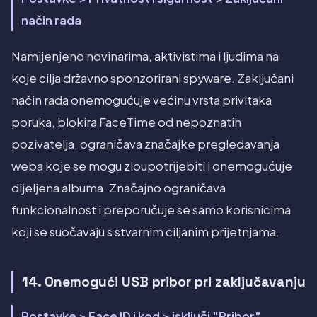
način rada
Namijenjeno novinarima, aktivistima i ljudima na
koje cilja državno sponzorirani spyware. Zaključani
način rada onemogućuje većinu vrsta privitaka
poruka, blokira FaceTime od nepoznatih
pozivatelja, ograničava značajke pregledavanja
weba koje se mogu zloupotrijebiti i onemogućuje
dijeljena albuma. Značajno ograničava
funkcionalnost i preporučuje se samo korisnicima
koji se suočavaju s stvarnim ciljanim prijetnjama.
14. Onemogući USB pribor pri zaključavanju
Postavke > Face ID i kod > isključi "Pribor"